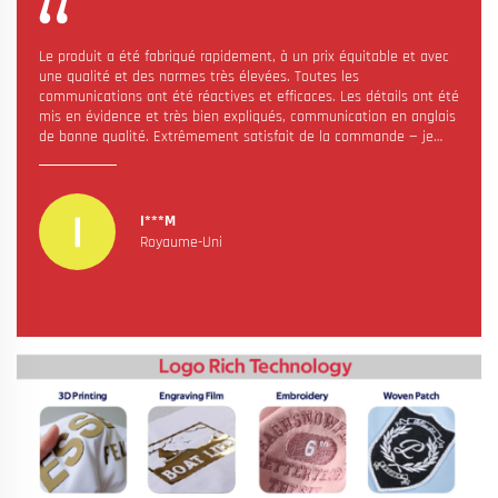
Le produit a été fabriqué rapidement, à un prix équitable et avec
une qualité et des normes très élevées. Toutes les
communications ont été réactives et efficaces. Les détails ont été
mis en évidence et très bien expliqués, communication en anglais
de bonne qualité. Extrêmement satisfait de la commande — je
commanderai à nouveau !
I***M
Royaume-Uni