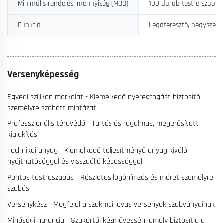
Minimális rendelési mennyiség (MOQ)
100 darab testre szabo
Funkció
Légáteresztő, négyszere
Versenyképesség
Egyedi szilikon markolat - Kiemelkedő nyeregfogást biztosító
személyre szabott mintázat
Professzionális térdvédő - Tartós és rugalmas, megerősített
kialakítás
Technikai anyag - Kiemelkedő teljesítményű anyag kiváló
nyújthatósággal és visszaálló képességgel
Pontos testreszabás - Részletes logóhímzés és méret személyre
szabás
Versenykész - Megfelel a szakmai lovas versenyek szabványainak
Minőségi garancia - Szakértői kézművesség, amely biztosítja a