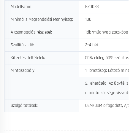
Modellszám:
BZ0033
Minimális Megrendelési Mennyiség:
100
A csomagolás részletei:
1db/műanyag zacskóban va
Szállítási idő:
3-4 hét
Kifizetési feltételek:
50% előleg 50% szállítás el
Mintaszabály:
1. lehetőség: Létező mintá
2. lehetőség: Az ügyfél spe
a minta költsége visszaté
Szolgáltatások:
OEM/ODM elfogadott, Ajtótól