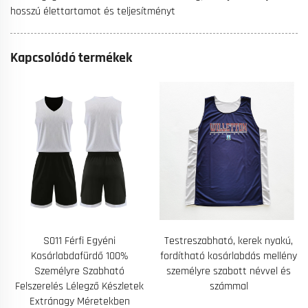
hosszú élettartamot és teljesítményt
Kapcsolódó termékek
Testreszabható, kerek nyakú,
B324 Egyéni Triatlon Verseny
fordítható kosárlabdás mellény
Kerékpározó Úszás Futás
személyre szabott névvel és
Rövidnadrág Ujjatlan
számmal
Triatlonruha Triruha Sport
Rövid Kerékpáros Overall