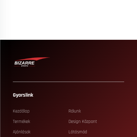
Gyorslink
Kezdőlap
Rólunk
Termékek
Design Központ
Ajánlások
Látásmód