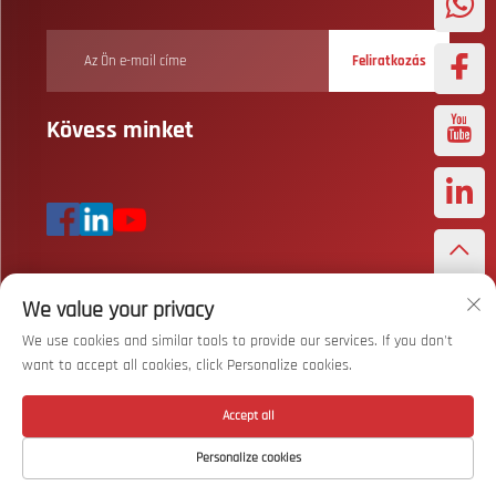
Feliratkozás
Kövess minket
We value your privacy
Szerzői jog © Wuhan Bizarre Sports Co., Ltd. Minden jog fenntartva
Adatvédelmi irányelv
We use cookies and similar tools to provide our services. If you don't
want to accept all cookies, click Personalize cookies.
Görgessen a tetejére
Accept all
Personalize cookies
Kezdőlap
Termék
Rólunk
Kapcsolat