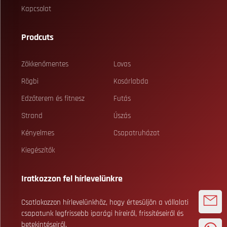
Kapcsolat
Prodcuts
Zökkenőmentes
Lovas
Rögbi
Kosárlabda
Edzőterem és fitnesz
Futás
Strand
Úszás
Kényelmes
Csapatruházat
Kiegészítők
Iratkozzon fel hírlevelünkre
Csatlakozzon hírlevelünkhöz, hogy értesüljön a vállalati
csapatunk legfrissebb iparági híreiről, frissítéseiről és
betekintéseiről.