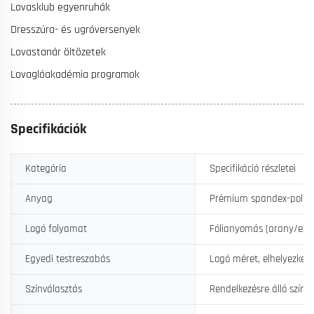
Lovasklub egyenruhák
Dresszúra- és ugróversenyek
Lovastanár öltözetek
Lovaglóakadémia programok
Specifikációk
Kategória
Specifikáció részletei
Anyag
Prémium spandex-poliészt
Logó folyamat
Fólianyomás (arany/ezüs
Egyedi testreszabás
Logó méret, elhelyezkedé
Színválasztás
Rendelkezésre álló színk