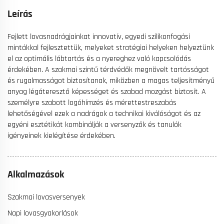
Leírás
Fejlett lovasnadrágjainkat innovatív, egyedi szilikonfogási
mintákkal fejlesztettük, melyeket stratégiai helyeken helyeztünk
el az optimális lábtartás és a nyereghez való kapcsolódás
érdekében. A szakmai szintű térdvédők megnövelt tartósságot
és rugalmasságot biztosítanak, miközben a magas teljesítményű
anyag légáteresztő képességet és szabad mozgást biztosít. A
személyre szabott logóhímzés és mérettestreszabás
lehetőségével ezek a nadrágok a technikai kiválóságot és az
egyéni esztétikát kombinálják a versenyzők és tanulók
igényeinek kielégítése érdekében.
Alkalmazások
Szakmai lovasversenyek
Napi lovasgyakorlások