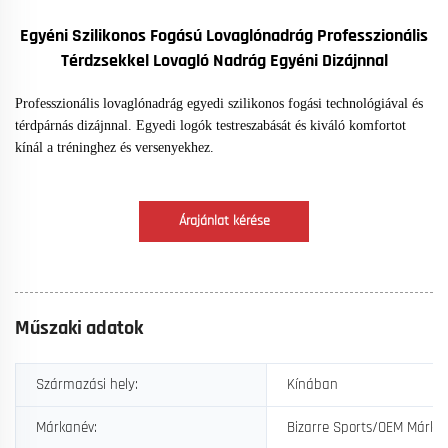
Egyéni Szilikonos Fogású Lovaglónadrág Professzionális
Térdzsekkel Lovagló Nadrág Egyéni Dizájnnal
Professzionális lovaglónadrág egyedi szilikonos fogási technológiával és
térdpárnás dizájnnal. Egyedi logók testreszabását és kiváló komfortot
kínál a tréninghez és versenyekhez.
Árajánlat kérése
Műszaki adatok
Származási hely:
Kínában
Márkanév:
Bizarre Sports/OEM Márka