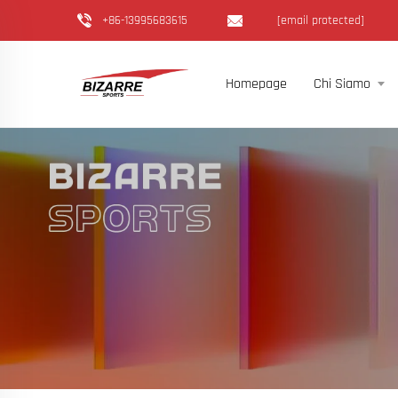
+86-13995683615
[email protected]
Homepage
Chi Siamo