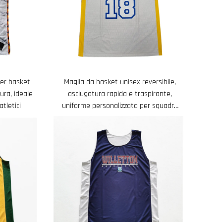
per basket
Maglia da basket unisex reversibile,
ura, ideale
asciugatura rapida e traspirante,
tletici
uniforme personalizzata per squadra
con stampa su entrambi i lati