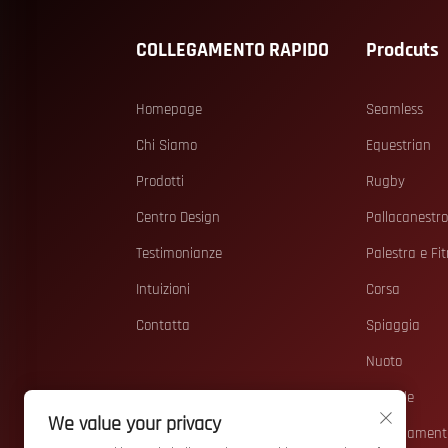
COLLEGAMENTO RAPIDO
Prodcuts
Homepage
Seamless
Chi Siamo
Equestrian
Prodotti
Rugby
Centro Design
Pallacanestr
Testimonianze
Palestra e Fi
Intuizioni
Corsa
Contatta
Spiaggia
Nuoto
Casuale
We value your privacy
Abbigliamen