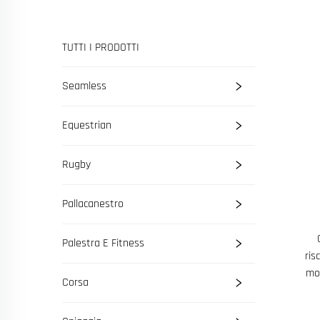
TUTTI I PRODOTTI
Seamless
Equestrian
Rugby
Pallacanestro
Palestra E Fitness
ris
mor
Corsa