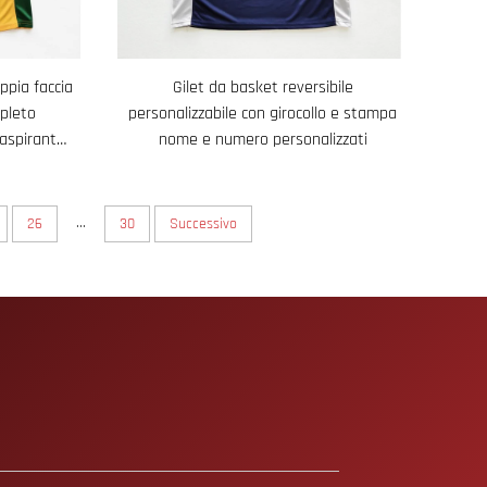
ppia faccia
Gilet da basket reversibile
mpleto
personalizzabile con girocollo e stampa
raspirante
nome e numero personalizzati
er partite
...
26
30
Successivo