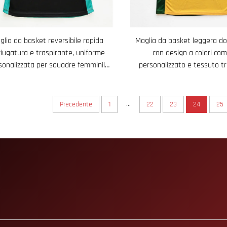
glia da basket reversibile rapida
Maglia da basket leggera do
iugatura e traspirante, uniforme
con design a colori co
sonalizzata per squadre femminili
personalizzato e tessuto t
con stampa su entrambi i lati
rapido asciugatura, ideale p
ed allenamenti
...
Precedente
1
22
23
24
25