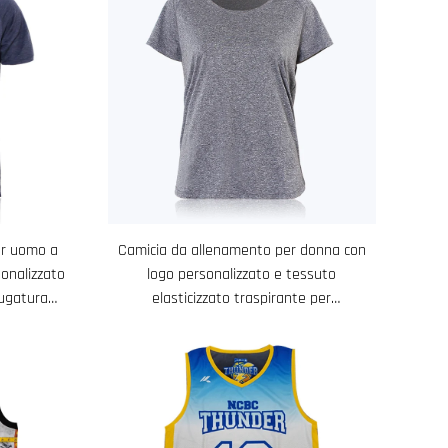
er uomo a
Camicia da allenamento per donna con
onalizzato
logo personalizzato e tessuto
iugatura
elasticizzato traspirante per
 in campo
allenamenti comodi in campo