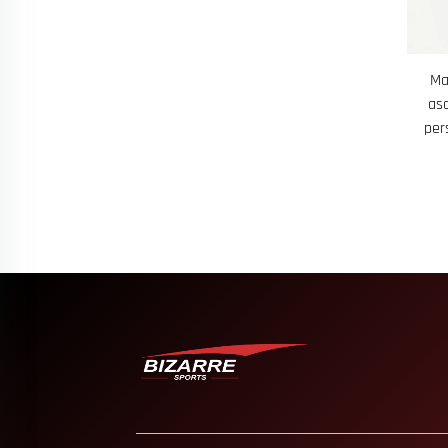
Ma
asc
per