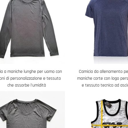
ia a maniche lunghe per uomo con
Camicia da allenamento p
oni di personalizzazione e tessuto
maniche corte con logo pers
che assorbe l'umidità
e tessuto tecnico ad asc
rapida per gli allenamenti