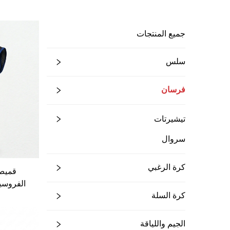
جميع المنتجات
سلس
فرسان
تيشيرتات
سروال
كرة الرغبي
قميص 
الفروسي
كرة السلة
الجيم واللياقة