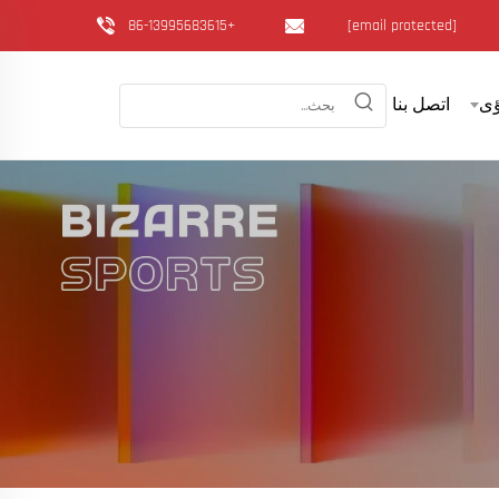
+86-13995683615
[email protected]
ى
اتصل بنا