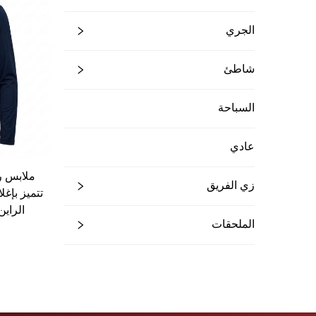
الجري
شاطئ
السباحة
عادي
ملابس رك
زي الفريق
الراين
الملحقات