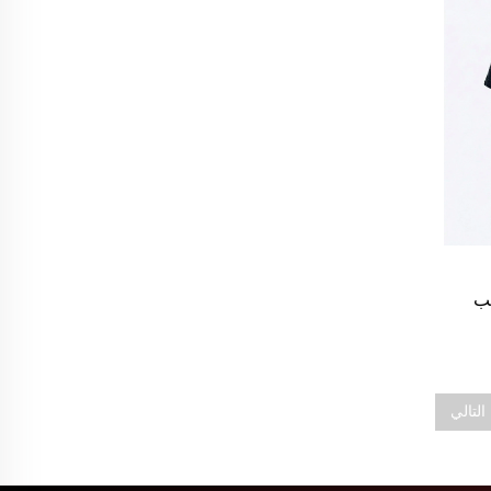
يب
التالي