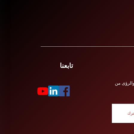
تابعنا
والرؤى من
رك