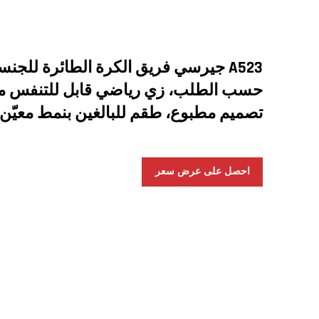
A523 جيرسي فريق الكرة الطائرة للجن
حسب الطلب، زي رياضي قابل للتنفس م
تصميم مطبوع، طقم للبالغين بنمط معيّن
احصل على عرض سعر