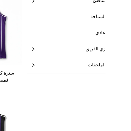
شاطئ
السباحة
عادي
زي الفريق
الملحقات
سترة كر
قميص