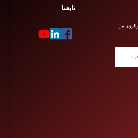
تابعنا
والرؤى من
رك