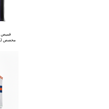
قميص ري
مخصص لكرة