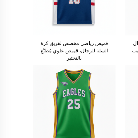
ال
قميص رياضي مخصص لفريق كرة
يب
السلة للرجال، قميص علوي مُطبَّع
بالتخثير