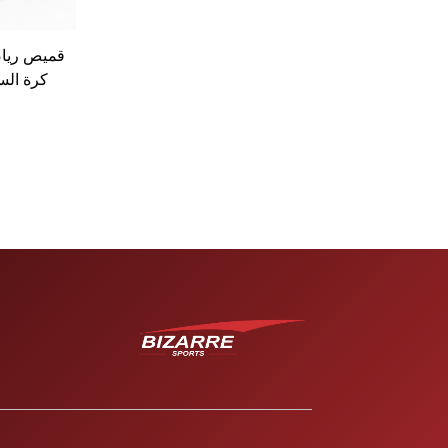
قميص ريا
كرة الس