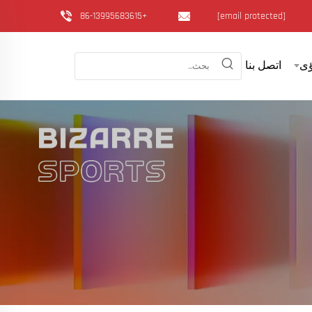
+86-13995683615
[email protected]
ى
اتصل بنا