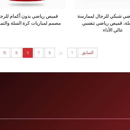
ضي شبكي للرجال لممارسة
قميص رياضي بدون أكمام للرج
لة، قميص رياضي تنفسي
مصمم لمباريات كرة السلة والتما
عالي الأداء
...
السابق
1
6
7
8
9
10