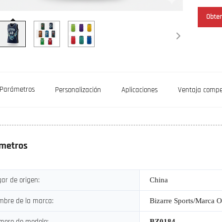
Obten
Parámetros
Personalización
Aplicaciones
Ventaja compe
metros
ar de origen:
China
mbre de la marca:
Bizarre Sports/Marca
mero de modelo:
BZ0184