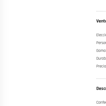
Vent
Elecci
Perso
Gama 
Durab
Preci
Desc
Confe