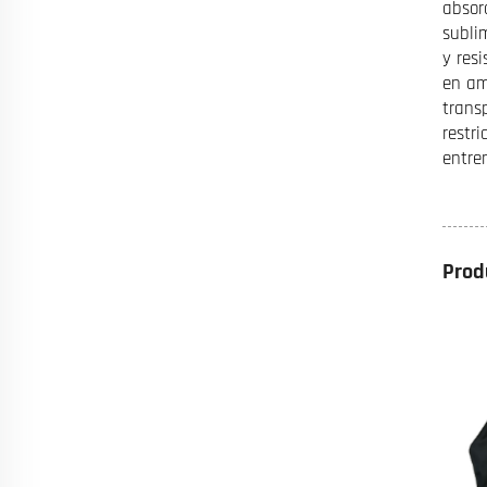
absor
subli
y res
en am
trans
restr
entre
Prod