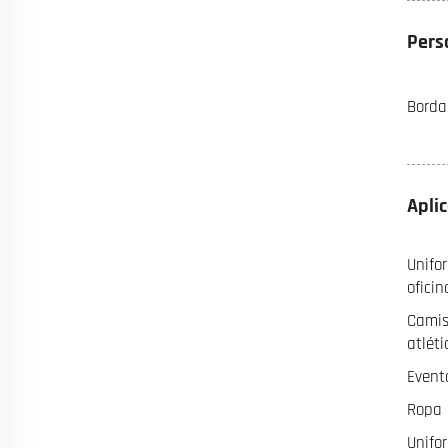
Pers
Borda
Apli
Unifo
oficin
Camis
atléti
Event
Ropa E
Unifo