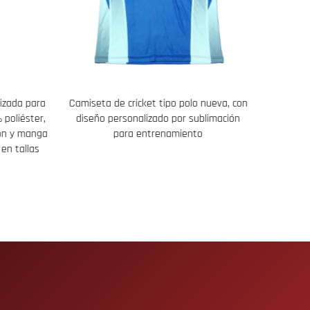
izada para
Camiseta de cricket tipo polo nueva, con
Kit pe
poliéster,
diseño personalizado por sublimación
sublim
ón y manga
para entrenamiento
en tallas