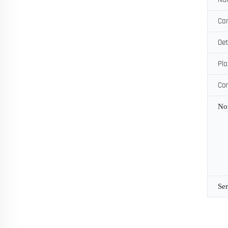
Can
Det
Pla
Con
No
Se