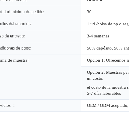
tidad mínima de pedido:
30
alles del embalaje:
1 ud./bolsa de pp o se
zo de entrega:
3-4 semanas
diciones de pago:
50% depósito, 50% ant
:
rma de muestra
Opción 1: Ofrecemos mu
Opción 2: Muestras per
un costo,
el costo de la muestra
5-7 días laborables
rvicios
：
OEM / ODM aceptado, e