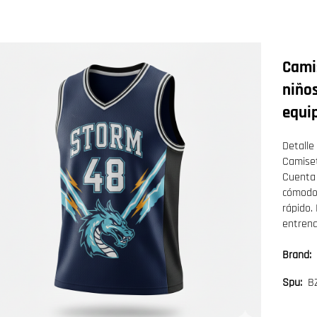
Cami
niños
equi
Detalle
Camiset
Cuenta 
cómodo,
rápido.
entrena
Brand:
B
Spu: