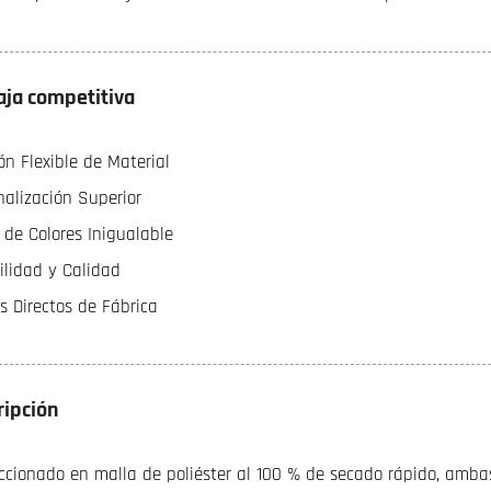
aja competitiva
ón Flexible de Material
nalización Superior
de Colores Inigualable
ilidad y Calidad
os Directos de Fábrica
ripción
ccionado en malla de poliéster al 100 % de secado rápido, amb