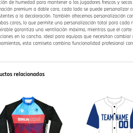
ción de humedad para mantener a los jugadores frescos y secos 
mación premium a doble cara, cada lado se puede personalizar co
istentes a la decoloración. También ofrecemos personalización c
bas caras, lo que permite una personalización total para cada m
pirable garantiza una ventilación máxima, mientras que el corte 
icciones en la cancha. Ideal para equipos que necesitan cambiar
namientos, esta camiseta combina funcionalidad profesional co
uctos relacionados