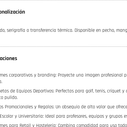
onalización
do, serigrafía o transferencia térmica. Disponible en pecho, man
caciones
rmes corporativos y branding: Proyecte una imagen profesional p
a.
etas de Equipos Deportivos: Perfectas para golf, tenis, críquet y
co pulido.
os Promocionales y Regalos: Un obsequio de alto valor que ofrece
scolar y Universitaria: Ideal para profesores, equipos y grupos e
rmes para Retail y Hostelería: Combina comodidad para uso todo