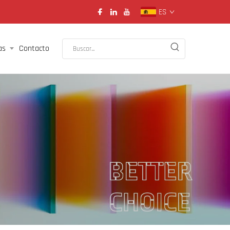
ES
as
Contacto