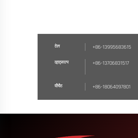
टेल
+86-13995683615
व्हाट्सएप
+86-13706831517
वीचैट
+86-18064097801