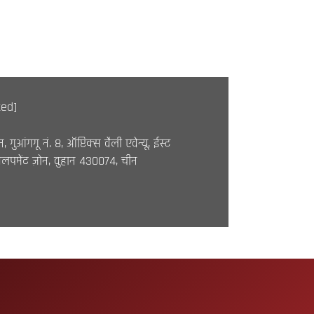
ted]
गुआंगगू नं. 8, ऑप्टिक्स वैली एवेन्यू, ईस्ट
लपमेंट ज़ोन, वुहान 430074, चीन