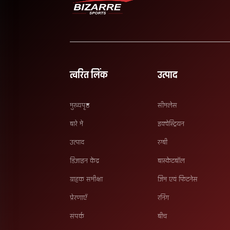
त्वरित लिंक
उत्पाद
मुख्यपृष्ठ
सीमलेस
बारे में
इक्वेस्ट्रियन
उत्पाद
रग्बी
डिज़ाइन केंद्र
बास्केटबॉल
ग्राहक समीक्षा
जिम एवं फिटनेस
प्रेरणाएँ
रनिंग
संपर्क
बीच