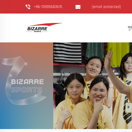
+86-13995683615
[email protected]
मुख