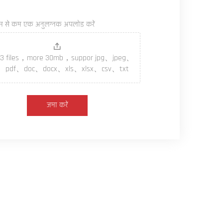
म से कम एक अनुलग्नक अपलोड करें
 3 files，more 30mb，suppor jpg、jpeg、
、pdf、doc、docx、xls、xlsx、csv、txt
जमा करें