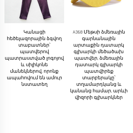
Կանացի
A368 Մեթսի ձմեռային
բ
հեծելազորային ձգվող
գարնանային
տաբատներ՝
արտաքին դատարկ
պատվերով
գլխարկի մեծածախ
պատրաստված լոգոյով
պատվեր, ձմեռային
և սիլիկոնե
դատարկ գլխարկի
մանեկներով, որոնք
պատվիրեք
ապահովում են ամուր
տարբերակը՝
նստատեղ
տղամարդկանց և
կանանց համար, արևի
վիզորի գլխարկներ