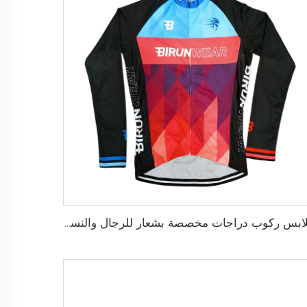
ملابس ركوب دراجات مخصصة بشعار للرجال والنساء 74، طقم تنفّس من مادة البوليستر 100% مع سروال داخلي قصير مبطن وقميص أداء عالي