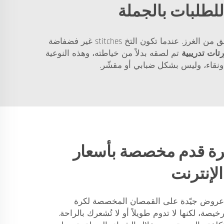
لطلبات بالجملة
في بيزار، نحن نقدّر المواد الجيّدة. فهذا يمنع اللاعبين من الشعور بالحرارة الزائدة أو بعدم الراحة أثناء اللعب. كما تحقق من الغرز. عندما تكون التخ stitches غير فضفاضة
تات تدريبية
تم لصقه بدلاً من خياطته، وهذه النوعية
ونقاء، وليس بشكل ضبابي أو مقشّر.
رة قدم مخصصة بأسعار
لإنترنت
 عروض جيّدة على القمصان المخصصة لكرة
خيصة، لكنها لا تدوم طويلاً أو لا تُشعرك بالراحة.