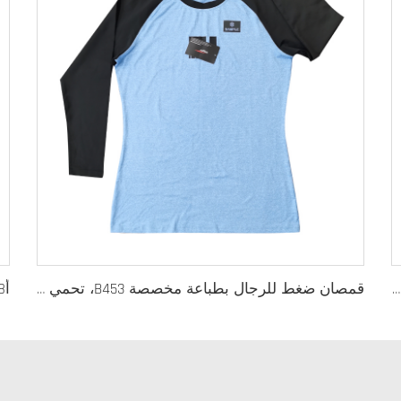
61 سترة رياضية بدون خياطة بشعار مخصص، ملابس رياضية خاصة بالعلامة التجارية للفرق والصالات الرياضية ومحبي اللياقة
قمصان ضغط للرجال بطباعة مخصصة B453، تحمي من الأشعة فوق البنفسجية وجافة سريعاً ومناسبة للسباحة وركوب الأمواج