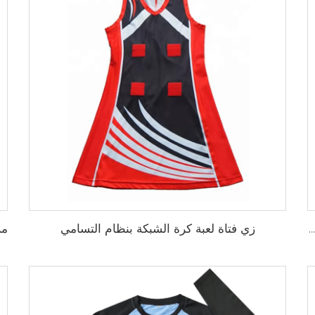
زي فتاة لعبة كرة الشبكة بنظام التسامي
شورتات شاطئ عائلية متناسقة للأطفال 84، بطباعة زاهية تغطي كامل القطعة، من نسيج ناعم خفيف مع حماية من الأشعة فوق البنفسجية، مثالية لأيام الشاطئ ورحلات الجزر