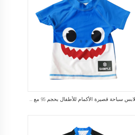
ملابس سباحة قصيرة الأكمام للأطفال بحجم 95 مع طباعة استوائية زاهية، نسيج واقي من الشمس بعامل حماية UPF 50+، مادة لينة وجافة بسرعة، مثالية للعب على الشاطئ أو في المسابح وعلى العطلات العائلية، تصميم مخصص