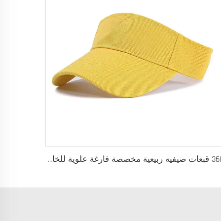
أ368 قبعات صيفية ربيعية مخصصة فارغة علوية للخارج بالجملة، قبعة صيفية مخصصة فارغة علوية، قبعات واقي شمس للرجال والنساء