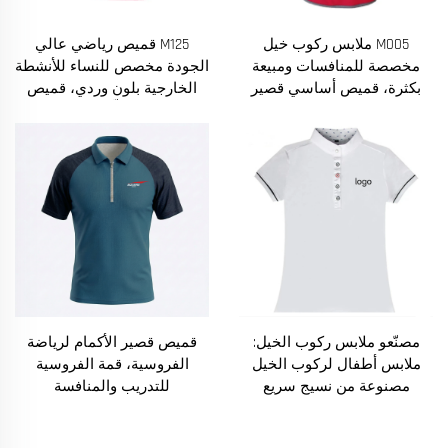
M005 ملابس ركوب خيل
M125 قميص رياضي عالي
مخصصة للمنافسات ومبيعة
الجودة مخصص للنساء للأنشطة
بكثرة، قميص أساسي قصير
الخارجية بلون وردي، قميص
الأكمام لركوب الخيل من
خاص برُكّاب الخيل
مصنّعين متخصصين، للنساء
مصنّعو ملابس ركوب الخيل:
قميص قصير الأكمام لرياضة
ملابس أطفال لركوب الخيل
الفروسية، قمة الفروسية
مصنوعة من نسيج سريع
للتدريب والمنافسة
الجفاف وقابل للتنفس، قميص
بولو بأكمام قصيرة