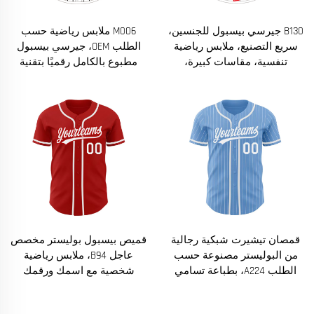
B130 جيرسي بيسبول للجنسين،
M006 ملابس رياضية حسب
سريع التصنيع، ملابس رياضية
الطلب OEM، جيرسي بيسبول
تنفسية، مقاسات كبيرة،
مطبوع بالكامل رقميًا بتقنية
مطبوعة مباشرة من المصنع
التسامي، تصميم عادي فارغ،
باستخدام طباعة التسامي
قمصان علوية
قمصان تيشيرت شبكية رجالية
قميص بيسبول بوليستر مخصص
من البوليستر مصنوعة حسب
عاجل B94، ملابس رياضية
الطلب A224، بطباعة تسامي
شخصية مع اسمك ورقمك
وتطريز، زي فريق البيسبول
للفرق