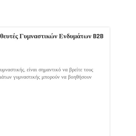
θευτές Γυμναστικών Ενδυμάτων B2B
υμναστικής, είναι σημαντικό να βρείτε τους
υμάτων γυμναστικής μπορούν να βοηθήσουν
 ρούχα, αλλά και να προσφέρουν και άλλες
η διαφορά στην επιτυχία της επιχείρησης...