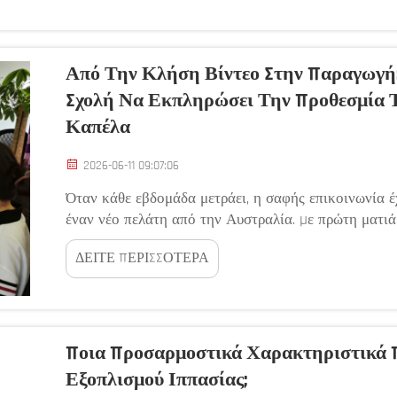
Από Την Κλήση Βίντεο Στην Παραγωγή
Σχολή Να Εκπληρώσει Την Προθεσμία 
Καπέλα
2026-06-11 09:07:06
Όταν κάθε εβδομάδα μετράει, η σαφής επικοινωνία έ
έναν νέο πελάτη από την Αυστραλία. Με πρώτη ματιά,
σχολική μονάδα χρειαζόταν περίπου 300 προσαρμοσμ
ΔΕΙΤΕ ΠΕΡΙΣΣΟΤΕΡΑ
αρχές Αυγούστου...
Ποια Προσαρμοστικά Χαρακτηριστικά 
Εξοπλισμού Ιππασίας;