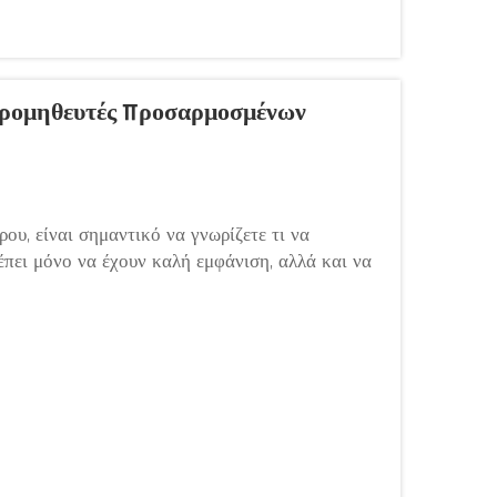
Προμηθευτές Προσαρμοσμένων
υ, είναι σημαντικό να γνωρίζετε τι να
έπει μόνο να έχουν καλή εμφάνιση, αλλά και να
καιρό. Η εταιρεία Bizarre κατανοεί αυτό το
νατές. Επικεντρωθείτε σε καλή ποιότητα...