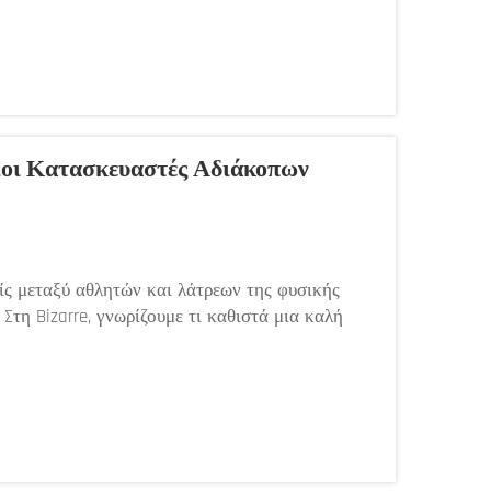
ίοι Κατασκευαστές Αδιάκοπων
ίς μεταξύ αθλητών και λάτρεων της φυσικής
Στη Bizarre, γνωρίζουμε τι καθιστά μια καλή
τολών, τα υλικά που χρησιμοποιούνται είναι
επικεντρώνονται σε υψηλής ποιότητας...