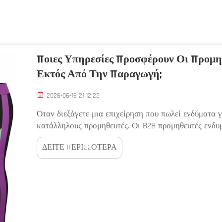
Ποιες Υπηρεσίες Προσφέρουν Οι Προμη
Εκτός Από Την Παραγωγή;
2026-06-16 21:12:22
Όταν διεξάγετε μια επιχείρηση που πωλεί ενδύματα γ
κατάλληλους προμηθευτές. Οι B2B προμηθευτές ενδ
εταιρείες όπως η Bizarre όχι μόνο να κατασκευάζουν
ΔΕΙΤΕ ΠΕΡΙΣΣΟΤΕΡΑ
χρήσιμες υπηρεσίες. Αυτές οι υπηρεσίες κάνουν μεγάλ