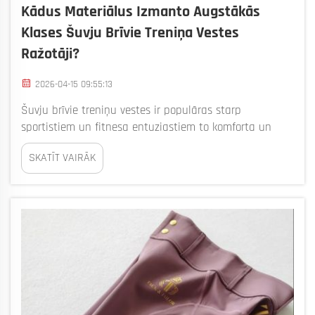
Kādus Materiālus Izmanto Augstākās
Klases Šuvju Brīvie Treniņa Vestes
Ražotāji?
2026-04-15 09:55:13
Šuvju brīvie treniņu vestes ir populāras starp
sportistiem un fitnesa entuziastiem to komforta un
stila dēļ. Uzņēmumā Bizarre mēs zinām, kas padara
SKATĪT VAIRĀK
labu treniņu vesti. Vestes izgatavošanā izmantotie
materiāli ir ļoti svarīgi. Labākie ražotāji koncentrējas uz
augstas...