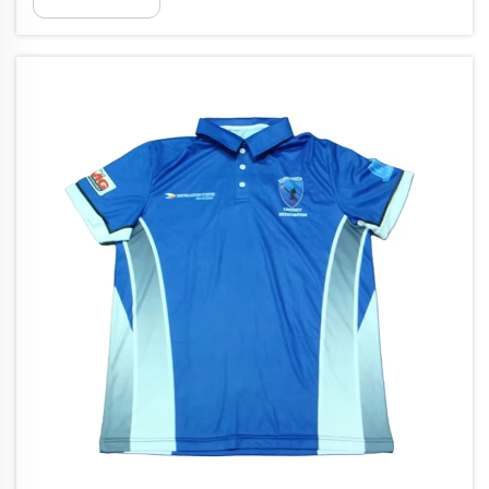
vajadzības. Bizarre ir šeit, lai palīdzētu atrast labākos
risinājumus. Mums ir ...