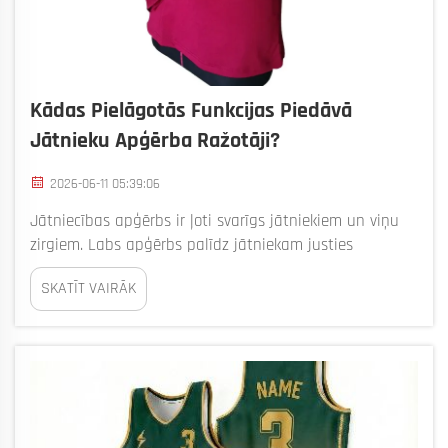
Kādas Pielāgotās Funkcijas Piedāvā
Jātnieku Apģērba Ražotāji?
2026-06-11 05:39:06
Jātniecības apģērbs ir ļoti svarīgs jātniekiem un viņu
zirgiem. Labs apģērbs palīdz jātniekam justies
komfortabli un droši braucot. Ražotāji var izgatavot
SKATĪT VAIRĀK
pielāgotu jātniecības apģērbu, kas atbilst jātnieka
vajadzībām. Mūsu zīmols Bizarre ir veltīts unikāla un
augstas kvalitātes ...