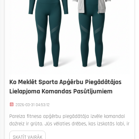
Ko Meklēt Sporta Apģērbu Piegādātājos
Lielapjoma Komandas Pasūtījumiem
2026-03-31 04:53:12
Pareiza fitnesa apģērbu piegādātāja izvēle komandai
dažreiz ir grūta. Jūs vēlaties drēbes, kas izskatās labi, ir
ērtas un ilgst ilgu laiku. Īpaši lielapjoma pasūtījumiem
SKATĪT VAIRĀK
jums jānodrošina, ka piegādātājs saprot komandas