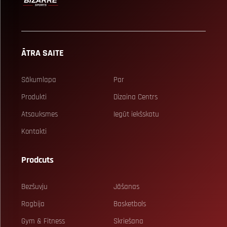
ĀTRA SAITE
Sākumlapa
Par
Produkti
Dizaina Centrs
Atsauksmes
Iegūt iekšskatu
Kontakti
Prodcuts
Bezšuvju
Jāšanas
Ragbija
Basketbols
Gym & Fitness
Skriešana