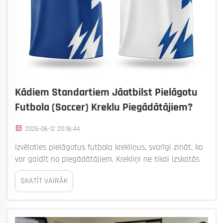
Kādiem Standartiem Jāatbilst Pielāgotu
Futbola (soccer) Kreklu Piegādātājiem?
2026-06-12 20:16:44
Izvēloties pielāgotus futbola krekliņus, svarīgi zināt, ko
var gaidīt no piegādātājiem. Krekliņi ne tikai izskatās
labi, bet arī ir patīkami jūtami un ilgst ilgi. Bizarre
SKATĪT VAIRĀK
kompānija to saprot pareizi. Tā nodrošina, ka Jūs
saņemsiet vislabākos iespējamos. Uzmanība tiek
pievērsta augstas kvalitātes...