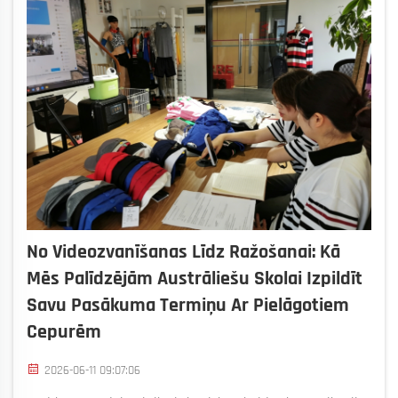
No Videozvanīšanas Līdz Ražošanai: Kā
Mēs Palīdzējām Austrāliešu Skolai Izpildīt
Savu Pasākuma Termiņu Ar Pielāgotiem
Cepurēm
2026-06-11 09:07:06