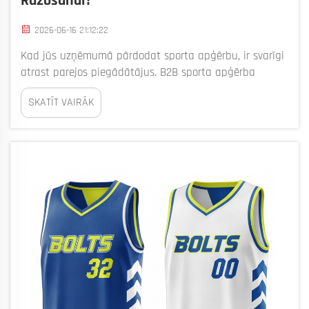
Ražošanai?
2026-06-16 21:12:22
Kad jūs uzņēmumā pārdodat sporta apģērbu, ir svarīgi
atrast parejos piegādātājus. B2B sporta apģērba
piegādātāji var palīdzēt uzņēmumiem, piemēram,
SKATĪT VAIRĀK
Bizarre, ne tikai ražot drēbes, bet arī piedāvāt citus
noderīgus pakalpojumus. Šie pakalpojumi rada lielu
atšķirību uzņēmuma panākumos...