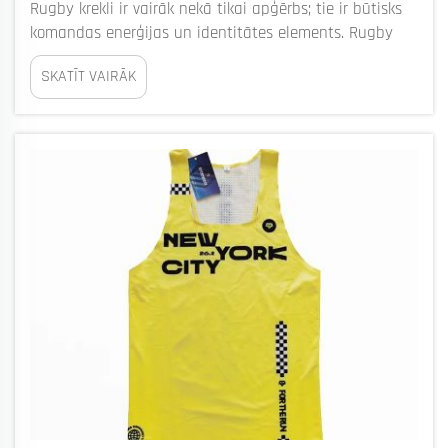
Rugby krekli ir vairāk nekā tikai apģērbs; tie ir būtisks
komandas enerģijas un identitātes elements. Rugby
kreklu piegādātāji, piemēram, Bizarre, piedāvā daudz
SKATĪT VAIRĀK
iespēju šiem krekliem piešķirt katras komandas
individuālo raksturu. Komandas var izvēlēties krāsas,
ornamentus un pievienot na...