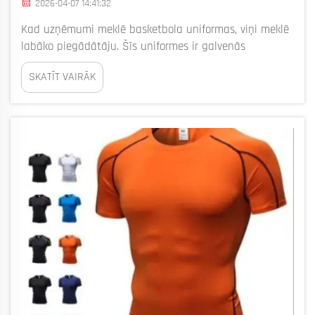
2026-04-07 14:41:32
Kad uzņēmumi meklē basketbola uniformas, viņi meklē
labāko piegādātāju. Šīs uniformes ir galvenās
komandām, jo tās liecina par garu un vienotību.
SKATĪT VAIRĀK
Nejauši, mūsu uzņēmums, saprast, cik svarīgi ir
kvalitāte un speciālas dizains. Komandām vajag
drēbes, kas...