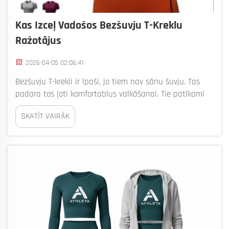
Kas Izceļ Vadošos Bezšuvju T-Kreklu
Ražotājus
2026-04-05 02:06:41
Bezšuvju T-krekli ir īpaši, jo tiem nav sānu šuvju. Tas
padara tos ļoti komfortablus valkāšanai. Tie patīkami
jūtas uz ādas un labi piegul. Daudzi cilvēki patīk
SKATĪT VAIRĀK
bezšuvju T-krekli, jo tie izskatās labi un tajos var viegli
kustēties. Apģērbu ražošanā...