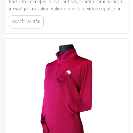
Kad katrs nedēļas laiks ir būtisks, skaidra komunikācija
ir svarīga jau vakar. Vakar mums bija video sapulce ar
jaunu klientu no Austrālijas. Pirmais iespaids bija, ka
SKATĪT VAIRĀK
tas ir vienkāršs vaicājums: skolai vajadzēja aptuveni
300 pielāgotas cepures tuvojamajam pasākumam
augusta sākumā...