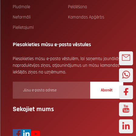
Pludmale
Peldēšana
Neformāli
Komandas Apģērbs
Pielietojumi
Piesakieties mūsu e-pasta vēstules
Piesakieties mūsu e-pasta vēstulēm, lai saņemtu jaunākās
noproduktvijas ziņas, atjauninājumus un mūsu komandas
iekšējās ziņas no uzņēmuma.
Abonēt
Sekojiet mums