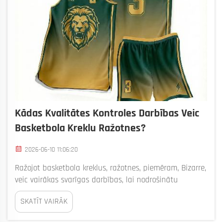
Kādas Kvalitātes Kontroles Darbības Veic
Basketbola Kreklu Ražotnes?
2026-06-10 11:06:20
Ražojot basketbola kreklus, ražotnes, piemēram, Bizarre,
veic vairākas svarīgas darbības, lai nodrošinātu
augstas kvalitātes kreklu ražošanu. Kvalitātes kontrole
SKATĪT VAIRĀK
ir ļoti svarīga, jo spēlētāji un fanu vēlas kreklus, kas
izskatās labi, ir patīkami jūtami un ilgst ilgu laiku.