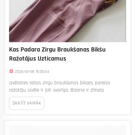
Kas Padara Zirgu Braukšanas Bikšu
Ražotājus Uzticamus
2026-04-08 15:09:54
Izvēloties labas zirgu braukšanas bikses, pareizo
ražotāju izvēle ir ļoti svarīga. Bizarre ir zīmola
nosaukums, kam daudzi patērētāji uzticas augstas
SKATĪT VAIRĀK
kvalitātes zirgu braukšanas biksēm. Uzticami ražotāji
nodrošina, ka viņu produkti ir droši, ērti un ...