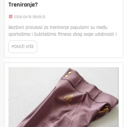
Treniranje?
2026-04-15 09:55:13
Bezšivni prslukovi za treniranje popularni su među
sportašima i ljubiteljima fitnesa zbog svoje udobnosti i
stila. U Bizarreu znamo što čini dobar prsluk za trening.
POKAŽI VIŠE
Prilikom izrade ovih prsluka, materijali koje koriste su
jako važni. Najbolji proizvođači se fokusiraju na visoko...