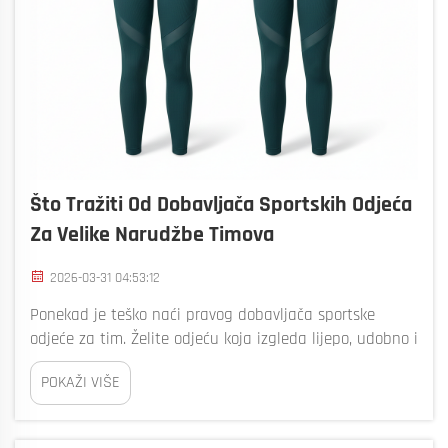
Što Tražiti Od Dobavljača Sportskih Odjeća
Za Velike Narudžbe Timova
2026-03-31 04:53:12
Ponekad je teško naći pravog dobavljača sportske
odjeće za tim. Želite odjeću koja izgleda lijepo, udobno i
dugo traje. Posebno za velike narudžbe, morate se
POKAŽI VIŠE
uvjeriti da dobavljač dobiva ono što tim treba. Bizarno
ovdje da pomogne u pronalaženju najboljih izbora.
Imamo...