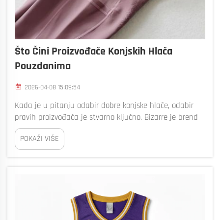
Što Čini Proizvođače Konjskih Hlača
Pouzdanima
2026-04-08 15:09:54
Kada je u pitanju odabir dobre konjske hlače, odabir
pravih proizvođača je stvarno ključno. Bizarre je brend
kojem mnogi ljudi vjeruju za visokokvalitetne jahanje.
POKAŽI VIŠE
Pouzdani proizvođači osiguravaju da su njihovi
proizvodi sigurni, udobni i...