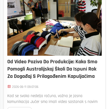
Od Video Poziva Do Produkcije: Kako Smo
Pomogli Australijskoj Školi Da Ispuni Rok
Za Događaj S Prilagođenim Kapuljačima
2026-06-11 09:07:06
Kad se svaka nedelja računa, važna je jasna
komunikacija Jučer smo imali video sastanak s novim
klijentom iz Australije. Na prvi pogled, činilo se kao