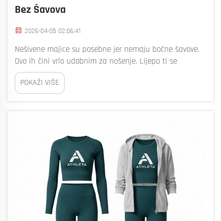
Bez Šavova
2026-04-05 02:06:41
Nešivene majice su posebne jer nemaju bočne šavove.
Ovo ih čini vrlo udobnim za nošenje. Lijepo ti se
osjećaju na koži i dobro ti pristaju. Mnogi ljudi vole
POKAŽI VIŠE
majice bez šavova jer izgledaju dobro i lako se kreću. U
odjeći...