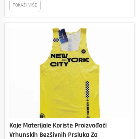
POKAŽI VIŠE
posebne za svaki tim. Timovi mogu birati boje, uzorke, i
dodati na...
Koje Materijale Koriste Proizvođači
Vrhunskih Bezšivnih Prsluka Za