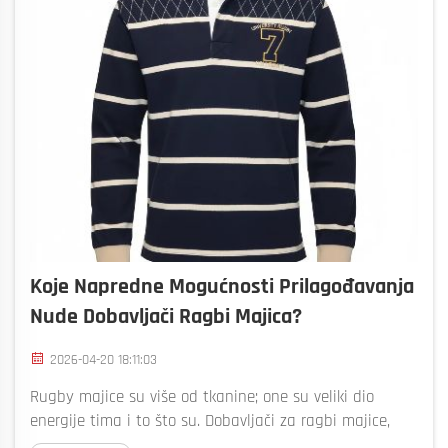
Koje Napredne Mogućnosti Prilagođavanja
Nude Dobavljači Ragbi Majica?
2026-04-20 18:11:03
Rugby majice su više od tkanine; one su veliki dio
energije tima i to što su. Dobavljači za ragbi majice,
poput Bizarre, daju puno opcija kako bi ove majice bile