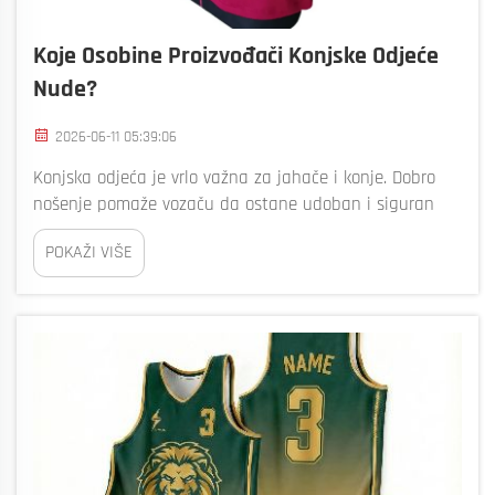
Koje Osobine Proizvođači Konjske Odjeće
Nude?
2026-06-11 05:39:06
Konjska odjeća je vrlo važna za jahače i konje. Dobro
nošenje pomaže vozaču da ostane udoban i siguran
dok vozi. Proizvođač može napraviti prilagođenu odjeću
POKAŽI VIŠE
za jahanje konja koja odgovara potrebama jahača. Naš
brend, Bizarre, radi na jedinstvenim i vrhunskim
proizvodima...