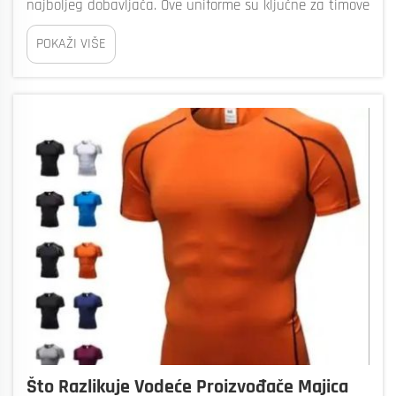
najboljeg dobavljača. Ove uniforme su ključne za timove
jer pokazuju duh i zajedništvo. Čudno, naša tvrtka,
POKAŽI VIŠE
shvaća koliko je važno kvaliteta i poseban dizajn.
Timovi trebaju odjeću koja...
Što Razlikuje Vodeće Proizvođače Majica