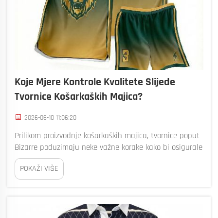
Koje Mjere Kontrole Kvalitete Slijede
Tvornice Košarkaških Majica?
2026-06-10 11:06:20
Prilikom proizvodnje košarkaških majica, tvornice poput
Bizarre poduzimaju neke važne korake kako bi osigurale
da su majice visoke kvalitete. Kontrola kvalitete je vrlo
POKAŽI VIŠE
važna jer igrači i navijači žele majice koje dobro
izgledaju, dobro se osjećaju i dugo traju. Proces je...