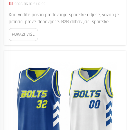
2026-06-16 21:12:22
Kad vodite posao prodavanja sportske odjeće, važno je
pronaći prave dobavljače. B2B dobavljači sportske
odjeće mogu pomoći tvrtkama poput Bizarre ne samo
POKAŽI VIŠE
da naprave odjeću, već i nude druge korisne usluge.
Ove usluge čine veliku razliku u poslovnom uspjehu...