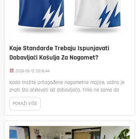
Koje Standarde Trebaju Ispunjavati
Dobavljači Košulja Za Nogomet?
2026-06-12 20:16:44
Kada tražite prilagođene nogometne majice, važno je
znati što očekivati od dobavljača. Triko ne samo da
izgleda dobro, nego se i lijepo osjeća i dugo traje.
POKAŽI VIŠE
Čudno društvo, ovo je dobro. Oni se pobrinuti da dobiješ
najbolje moguće. Koncentriraj se na dobro q...