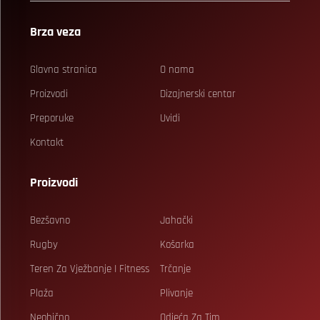
Brza veza
Glavna stranica
O nama
Proizvodi
Dizajnerski centar
Preporuke
Uvidi
Kontakt
Proizvodi
Bezšavno
Jahački
Rugby
Košarka
Teren Za Vježbanje I Fitness
Trčanje
Plaža
Plivanje
Neobično
Odjeća Za Tim