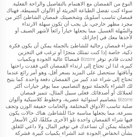
النوع من القمصان مع الاهتمام بالتفاصيل والراحة الفعلية.
سواء كنت تفضل الطباعة الجريئة أو الألوان البسيطة، فهناك
قمصان تناسب أسلوبك وشخصيتك. قمصان الشاطئ أكثر من
مجرد مظهر خارجي، بل يجب أن تكون سهلة الارتداء
والسّهلة الغسيل. مما يجعلها خياراً رائعاً لأشهر الصيف أو
لأخذها معك في إجازاتك
شراء قمصان رجالية للشاطئ بالجملة يمكن أن يكون فكرة
ذكية، خاصة إذا كنت تمتلك متجرًا أو ترغب في التخزين
لحدث قادم. توفر Bizarre قمصانًا عالية الجودة وبكميات
كبيرة، لذا لن تحتاج إلى ارتداء القمصان التي فقدت راحتها
وأناقتها. ستحصل على المزيد بسعر أقل، وهو أمر رائع عندما
تحتاج إلى شراء عدد كبير من القمصان دفعة واحدة. كما يتيح
لك الشراء بالجملة تنويع التصاميم، مما يوفر خيارات أكثر
لعملائك أو أصدقائك. فعلى سبيل المثال، تتميز قمصان
Bizarre بتصاميم استوائية عصرية، وخطوط كلاسيكية وألوان
صلبة تناسب الأذواق المختلفة. والخامات خفيفة الوزن وتجف
بسرعة، مما يجعلها مناسبة جدًا للشاطئ. هناك حالات يكون
فيها شراء القمصان واحدة تلو الأخرى مكلفًا، لكن الأسعار
الجملة يمكن أن تساعدك في توفير المال. ولا داعي للقلق
بشأن انخفاض الجودة عند الشراء بكميات كبيرة. فشركة