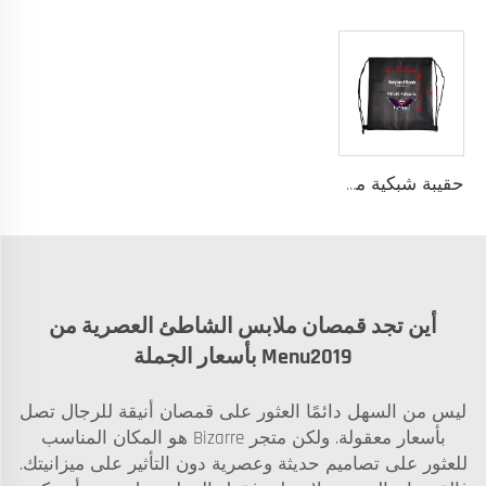
حقيبة شبكية من النايلون لتدريب كرة السلة، نسيج خفيف ومتين مع خيار إضافة شعار مخصص، مثالية لتخزين معدات اللاعبين وملابس الفريق
أين تجد قمصان ملابس الشاطئ العصرية من
Menu2019 بأسعار الجملة
ليس من السهل دائمًا العثور على قمصان أنيقة للرجال تصل
بأسعار معقولة. ولكن متجر Bizarre هو المكان المناسب
للعثور على تصاميم حديثة وعصرية دون التأثير على ميزانيتك.