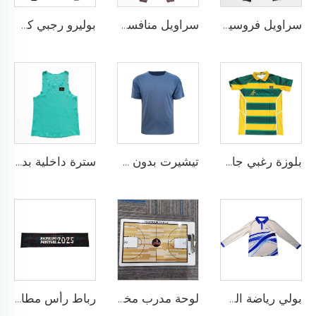
سراويل فروسية أداء عالي مع نمط سيليكون مضاد للانزلاق وخيارات لإضافة شعار الفريق المخصص
سراويل منافسة الفروسية بتقنية النقاط السيليكونية والتخصيص الكامل لنادي أو شعار شخصي
بوليرو رجبي كلاسيكي مخصص مصنوع من قماش يام داي ثقيل الوزن بأكمام طويلة بتصميم رجعي للرجال
بلوزة رغبي جافة سريعة مصممة لفريق المدرسة، بلوزة رغبي بقماش أداء يسحب الرطوبة مع تخصيص بالتحميص
تيشيرت بدون خياطة مصمم كقميص رياضي خالٍ من الاحتكاك لتحقيق أقصى درجات الراحة والأداء
سترة داخلية بدون خياطة مع بنية شريط ملصوق حراريًا ومقاس نحيف خالٍ من الاحتكاك حسب الطلب لتجربة رياضية فائقة بدون أي إلهاء
بولي رياضة السلة بأكمام طويلة نسيج سريع الجفاف للإحماء، شعار مخصص
لوحة مدرب مخصصة من كلوريد متعدد الفينيل (PVC) 122 مع إمكانية طباعة الشعار بألوان مخصصة، تصميم متين للتدريب الرياضي والتخطيط التكتيكي
رباط رأس مطاطي مخصص من السباندكس 121 لرياضة الجري وكرة السلة وسباق الحواجز، يمتاز بخصائص طرد العرق وشريط مرن مع طباعة شعار