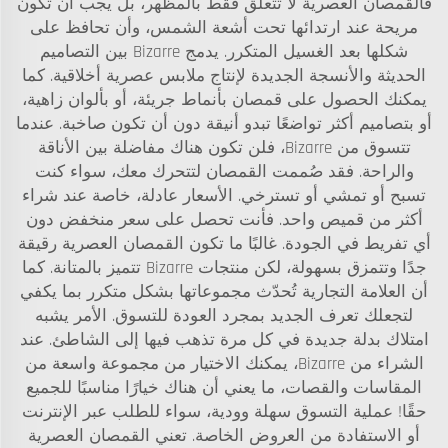
فالقمصان العصرية لا تتعلق فقط بالمظهر، بل يجب أن تكون
مريحة عند ارتدائها تحت أشعة الشمس، وأن تحافظ على
شكلها بعد الغسيل المتكرر. يدمج Bizarre بين التصاميم
الحديثة والأنسجة الجديدة لإنتاج ملابس عصرية أخلاقية. كما
يمكنك الحصول على قمصان بأنماط جريئة، أو بألوان زاهية،
أو بتصاميم أكثر تواضعًا تبدو أنيقة دون أن تكون صاخبة. عندما
تتسوق من Bizarre، فلن تكون هناك مفاضلة بين الأناقة
والراحة. فقد صُممت القمصان لتتحرك معك، سواء كنت
تسبح أو تمشي أو تسترخي. الأسعار عادلة، خاصة عند شراء
أكثر من قميص واحد. فأنت تحصل على سعر منخفض دون
أي تفريط في الجودة. غالبًا ما تكون القمصان العصرية رقيقة
جدًا وتتمزق بسهولة، لكن منتجات Bizarre تتميز بالمتانة. كما
أن العلامة التجارية تُحدّث مجموعاتها بشكل متكرر بما يكفي
لتجعلك تعرف الجديد بمجرد العودة للتسوق. الأمر يشبه
امتلاك بدلة جديدة في كل مرة تذهب فيها إلى الشاطئ. عند
الشراء من Bizarre، يمكنك الاختيار من مجموعة واسعة من
المقاسات والقصات، ما يعني أن هناك خيارًا مناسبًا للجميع
حقًا! عملية التسوق سهلة وودية، سواء للطلب عبر الإنترنت
أو الاستفادة من العروض الخاصة. تعني القمصان العصرية