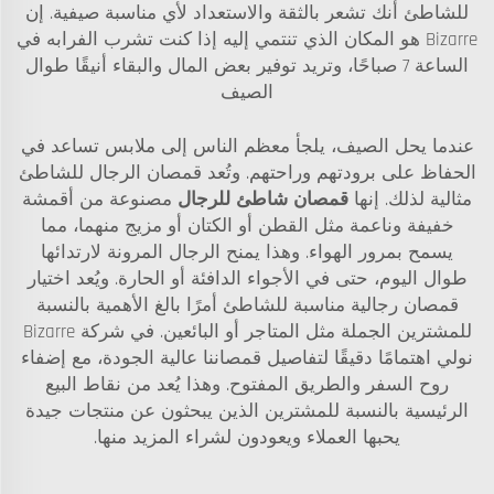
للشاطئ أنك تشعر بالثقة والاستعداد لأي مناسبة صيفية. إن
Bizarre هو المكان الذي تنتمي إليه إذا كنت تشرب الفرابه في
الساعة 7 صباحًا، وتريد توفير بعض المال والبقاء أنيقًا طوال
الصيف
عندما يحل الصيف، يلجأ معظم الناس إلى ملابس تساعد في
الحفاظ على برودتهم وراحتهم. وتُعد قمصان الرجال للشاطئ
مثالية لذلك. إنها
قمصان شاطئ للرجال
مصنوعة من أقمشة
خفيفة وناعمة مثل القطن أو الكتان أو مزيج منهما، مما
يسمح بمرور الهواء. وهذا يمنح الرجال المرونة لارتدائها
طوال اليوم، حتى في الأجواء الدافئة أو الحارة. ويُعد اختيار
قمصان رجالية مناسبة للشاطئ أمرًا بالغ الأهمية بالنسبة
للمشترين الجملة مثل المتاجر أو البائعين. في شركة Bizarre
نولي اهتمامًا دقيقًا لتفاصيل قمصاننا عالية الجودة، مع إضفاء
روح السفر والطريق المفتوح. وهذا يُعد من نقاط البيع
الرئيسية بالنسبة للمشترين الذين يبحثون عن منتجات جيدة
يحبها العملاء ويعودون لشراء المزيد منها.