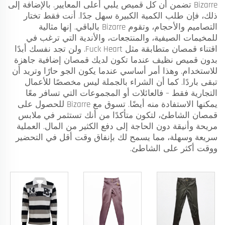
Bizarre تضمن أن كل قميص يلبي أعلى المعايير. بالإضافة إلى
ذلك، فإن طلب الكمية الكبيرة سهل جدًا. أنت فقط تختار
التصاميم والأحجام، وتقوم Bizarre بالباقي. إنها مثالية
للمخيمات الصيفية، والمنتجعات، والأندية التي ترغب في
اقتناء قمصان متطابقة مثل Fuck Heart. ولن تجد نفسك أبدًا
بدون قميص نظيف عندما تكون لديك قمصان إضافية جاهزة
للاستخدام. وهذا أمر أساسي عندما يكون الجو حارًا وتريد أن
تبقى باردًا. كما أن الشراء بالجملة ليس مخصصًا للأعمال
التجارية فقط – فالعائلات أو المجموعات التي تسافر معًا
يمكنها الاستفادة منه أيضًا. تسوق مع Bizarre للحصول على
قمصان الشاطئ، لتكون متأكدًا من أنك تستثمر في ملابس
مريحة وأنيقة دون الحاجة إلى دفع الكثير من المال. العملية
سريعة وسهلة، مما يسمح لك بإنفاق وقت أقل في التحضير
ووقت أكثر على الشاطئ.