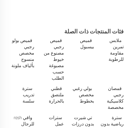
فئات المنتجات ذات الصلة
ملابس
قميص
قميص
قميص بولو
تمرين
بيسبول
رجبي
رجبي
مقاومة
مصنوع من
مخصص
للرطوبة
خيوط
منسوج
مصبوغة
بألياف ملونة
حسب
الطلب
قمصان
بولي رغبي
قطني
سترة
رجبي
مخصص
ملتصق
تدريب
كلاسيكية
بخطوط
بالحرارة
سلسة
مخصصة
سترة
تي شيرت
سترات
واقي rash
رياضية بدون
بدون درزات
عمل
للرجال