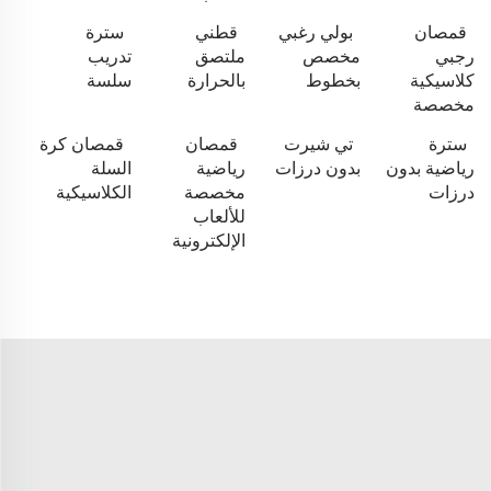
قمصان
بولي رغبي
قطني
سترة
رجبي
مخصص
ملتصق
تدريب
كلاسيكية
بخطوط
بالحرارة
سلسة
مخصصة
سترة
تي شيرت
قمصان
قمصان كرة
رياضية بدون
بدون درزات
رياضية
السلة
درزات
مخصصة
الكلاسيكية
للألعاب
الإلكترونية