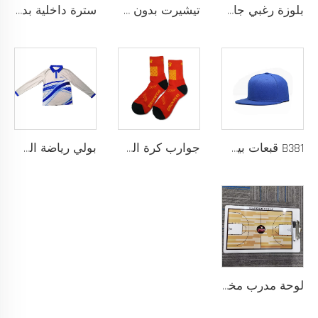
بلوزة رغبي جافة سريعة مصممة لفريق المدرسة، بلوزة رغبي بقماش أداء يسحب الرطوبة مع تخصيص بالتحميص
تيشيرت بدون خياطة مصمم كقميص رياضي خالٍ من الاحتكاك لتحقيق أقصى درجات الراحة والأداء
سترة داخلية بدون خياطة مع بنية شريط ملصوق حراريًا ومقاس نحيف خالٍ من الاحتكاك حسب الطلب لتجربة رياضية فائقة بدون أي إلهاء
B381 قبعات بيسبول جديدة عصرية للرجال والنساء، قبعات فاخرة بتصميم أنيق، قبعة تراكر
جوارب كرة السلة للرجال بتصميم شعار مخصص، جوارب قطنية طويلة من السباندكس مع لبادة عالية، عينة مجانية، خدمة تصنيع المعدات الأصلية
بولي رياضة السلة بأكمام طويلة نسيج سريع الجفاف للإحماء، شعار مخصص
لوحة مدرب مخصصة من كلوريد متعدد الفينيل (PVC) 122 مع إمكانية طباعة الشعار بألوان مخصصة، تصميم متين للتدريب الرياضي والتخطيط التكتيكي