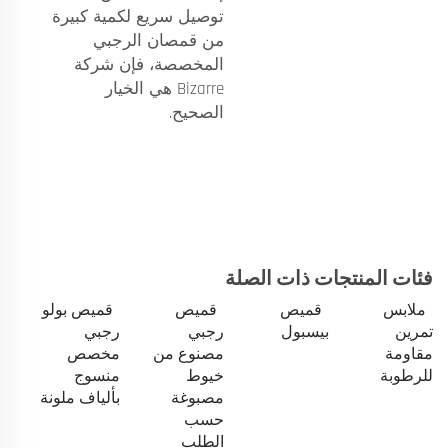
توصيل سريع لكمية كبيرة
من قمصان الرجبي
المخصصة، فإن شركة
Bizarre هي الخيار
الصحيح.
فئات المنتجات ذات الصلة
ملابس
قميص
قميص
قميص بولو
تمرين
بيسبول
رجبي
رجبي
مقاومة
مصنوع من
مخصص
للرطوبة
خيوط
منسوج
مصبوغة
بألياف ملونة
حسب
الطلب