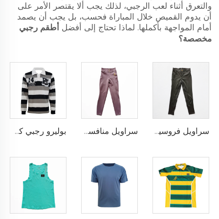
والتعرق أثناء لعب الرجبي، لذلك يجب ألا يقتصر الأمر على
أن يدوم القميص خلال المباراة فحسب، بل يجب أن يصمد
أمام المواجهة بأكملها. لماذا تحتاج إلى أفضل
أطقم رجبي
مخصصة؟
سراويل فروسية أداء عالي مع نمط سيليكون مضاد للانزلاق وخيارات لإضافة شعار الفريق المخصص
سراويل منافسة الفروسية بتقنية النقاط السيليكونية والتخصيص الكامل لنادي أو شعار شخصي
بوليرو رجبي كلاسيكي مخصص مصنوع من قماش يام داي ثقيل الوزن بأكمام طويلة بتصميم رجعي للرجال