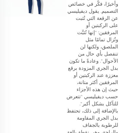
وأخيرًا، فكّر في خصائص
التصميم. يقول ديفيليسي
عن الرقعة التي تُثبت
على الركبتين أو
المرفقين: "إنها تُثبَّت
وتُزال تمامًا مثل
الملصق، ولكنها لن
تنفصل بأي حال من
الأحوال". وعادةً ما تكون
بدل الجري المزودة برقع
معززة عند الركبتين أو
المرفقين أكثر متانة،
حيث إن هذه الأجزاء
حسب ديفيليسي "تتعرض
للتآكل بشكل أكبر".
بالإضافة إلى ذلك، تحتفظ
بدل الجري المقاومة
للرطوبة بالجفاف
والراحة، وهي نقطة بالغة