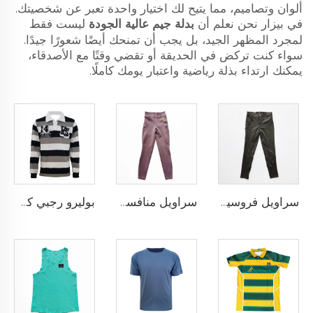
ألوان وتصاميم، مما يتيح لك اختيار واحدة تعبر عن شخصيتك.
في بيزار نحن نعلم أن
بدلة جيم عالية الجودة
ليست فقط
لمجرد المظهر الجيد، بل يجب أن تمنحك أيضًا شعورًا جيدًا.
سواء كنت تركض في الحديقة أو تقضي وقتًا مع الأصدقاء،
يمكنك ارتداء بذلة رياضية واعتبار يومك كاملًا.
سراويل فروسية أداء عالي مع نمط سيليكون مضاد للانزلاق وخيارات لإضافة شعار الفريق المخصص
سراويل منافسة الفروسية بتقنية النقاط السيليكونية والتخصيص الكامل لنادي أو شعار شخصي
بوليرو رجبي كلاسيكي مخصص مصنوع من قماش يام داي ثقيل الوزن بأكمام طويلة بتصميم رجعي للرجال