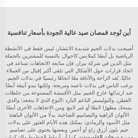
أين تُوجد قمصان صيد عالية الجودة بأسعار تنافسية
أصبحت بدلات الجيم شديدة الانتشار، ليس فقط في الأنشطة
الرياضية بل أيضًا كملابس كاجوال. بالنسبة للمشترين بالجملة
مثل الذين في شركة بيزار، فإن متابعة الاتجاهات تساعد في
اتخاذ قرارات حول الأشكال التي تلقى أكبر إقبال من العملاء.
حاليًا، يُعد الراحة والأناقة معًا اتجاهًا رئيسيًا في بدلات الجيم.
يرغب الناس في بدلات ناعمة ومريحة، ولكنها تبدو أنيقة أيضًا
عند ارتدائها خارج الجيم. مثل الأقمشة المصنوعة من خلطات
القطن، والبوليستر الناعم البارد (النوع الذي لا يتجعد) والذي
يمنحك مظهرًا لامعًا أو غير لامع. ومن الاتجاهات الأخرى أيضًا
الألوان الزاهية والتصاميم الصاخبة. بدلًا من الألوان الباهتة
مثل الأسود والرمادي، يمكنك هذه الأيام العثور على بدلات
جيم بلون أزرق زاهٍ أو أحمر، وبعضها يحتوي على تصاميم
مميزة
درجات الفلورسنت.
كما أن أنماط الخطوط والتركيبات