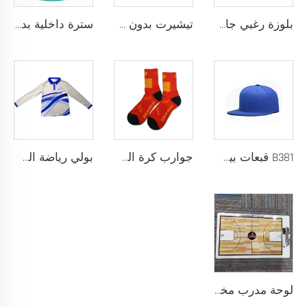
بلوزة رغبي جافة سريعة مصممة لفريق المدرسة، بلوزة رغبي بقماش أداء يسحب الرطوبة مع تخصيص بالتحميص
تيشيرت بدون خياطة مصمم كقميص رياضي خالٍ من الاحتكاك لتحقيق أقصى درجات الراحة والأداء
سترة داخلية بدون خياطة مع بنية شريط ملصوق حراريًا ومقاس نحيف خالٍ من الاحتكاك حسب الطلب لتجربة رياضية فائقة بدون أي إلهاء
B381 قبعات بيسبول جديدة عصرية للرجال والنساء، قبعات فاخرة بتصميم أنيق، قبعة تراكر
جوارب كرة السلة للرجال بتصميم شعار مخصص، جوارب قطنية طويلة من السباندكس مع لبادة عالية، عينة مجانية، خدمة تصنيع المعدات الأصلية
بولي رياضة السلة بأكمام طويلة نسيج سريع الجفاف للإحماء، شعار مخصص
لوحة مدرب مخصصة من كلوريد متعدد الفينيل (PVC) 122 مع إمكانية طباعة الشعار بألوان مخصصة، تصميم متين للتدريب الرياضي والتخطيط التكتيكي