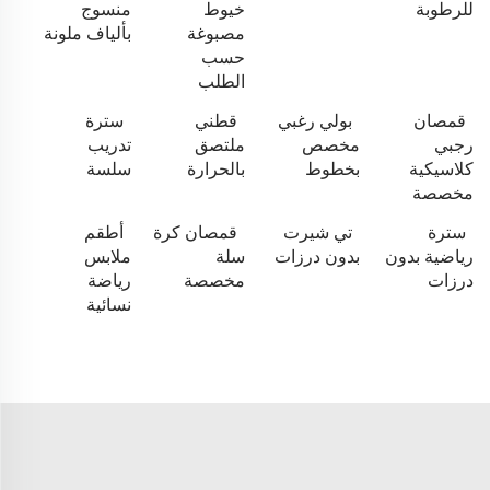
للرطوبة
خيوط
منسوج
مصبوغة
بألياف ملونة
حسب
الطلب
قمصان
بولي رغبي
قطني
سترة
رجبي
مخصص
ملتصق
تدريب
كلاسيكية
بخطوط
بالحرارة
سلسة
مخصصة
سترة
تي شيرت
قمصان كرة
أطقم
رياضية بدون
بدون درزات
سلة
ملابس
درزات
مخصصة
رياضة
نسائية