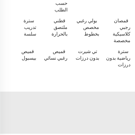
حسب
الطلب
قمصان
بولي رغبي
قطني
سترة
رجبي
مخصص
ملتصق
تدريب
كلاسيكية
بخطوط
بالحرارة
سلسة
مخصصة
سترة
تي شيرت
قميص
قميص
رياضية بدون
بدون درزات
رغبي نسائي
بيسبول
درزات