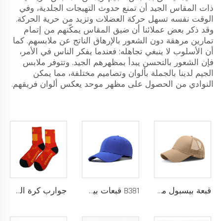
ذات المقاس الجيد أن تمنع حدوث التهيجات الجلدية، وفي
الوقت نفسه تسهل حركة العضلات وتزيد من حرية الحركة.
وقد ذكر بعض عملائنا أن ضيق المقاس يمكّنهم من إتمام
تمارين مرهقة دون الشعور بالإرهاق الناتج عن ملابسهم. كما
أن الأسلوب لا ينبغي تجاهله: فعندما يفكر الناس في الأمر،
فإن الشعور بالتحسن يبدأ بمظهرهم الجيد. وتتوفر ملابس
الجيم لدينا بالجملة بألوان وتصاميم مختلفة، مما يمكن
النوادي من الحصول على مظهر موحد يعكس ألوان فريقهم.
قبعة بيسبول مخصصة A427، 6 قطع، للرجال والنساء، قبعة رياضية شبكية عالية الجودة للجولف، قبعة بيسبول رياضية للبالغين مناسبة للجنسين
B381 قبعات بيسبول جديدة عصرية للرجال والنساء، قبعات فاخرة بتصميم أنيق، قبعة تراكر
جوارب كرة السلة للرجال بتصميم شعار مخصص، جوارب قطنية طويلة من السباندكس مع لبادة عالية، عينة مجانية، خدمة تصنيع المعدات الأصلية