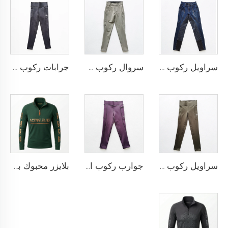
سراويل ركوب نسائية داكنة بمقعد كلي مضاد للانزلاق من السيليكون وتصميم مطرز شخصي
سروال ركوب مخصص بتصميم مقاوم للانزلاق مصنوع من السيليكون، سروال ضيق مهني لرياضة الفروسية بتصميم شخصي مع أزرار ركبة
جرابات ركوب مخصصة مع تفاصيل احتجاز من السيليكون وإمكانية تخصيص مكان الشعار للارتداء المهني في رياضة الفروسية
سراويل ركوب الخيل القابلة للتخصيص والمزودة بنقط سيليكون كاملة الطول وشعار مطرز شخصي
جوارب ركوب الخيل للنساء مع شعار مخصص وحشوات ركبة من السيليكون لتثبيت الوضعية على السرج
بلايزر محبوك بسحاب أمامي وغطاء رأس، مصنوع من قماش قطني مخلوط مع سبانديكس على شكل قميص فرنسي، مناسب لركوب الخيل والتدريب