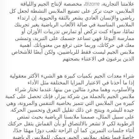
علامتنا التجارية، Bizarre، مخصصة لإنتاج
الجيم واللياقة
الملابس، حيث نركز على تصنيع الملابس النشطة لجعل كل
رياضي والإنسان العادي يشعر بالثقة والحيوية. إن ارتداء
الملابس المناسبة في صالة الألعاب الرياضية يغير تجربتك
تمامًا، سواء كنت تركض أو تمارس تدريبات الأوزان أو
ممارسة اليوغا. فهي تساعد جسمك على التبريد، وتمشى
معك في حركاتك، وربما حتى ترفع من معنوياتك. أهمية
ملابس الجيم ليست فقط للرياضيين، ولكن أيضًا للأشخاص
الذين يرغبون في الاعتناء بصحتهم
شراء معدات الجيم بكميات كبيرة هو الشيء الأكثر معقولية
إذا ما أخذنا في الاعتبار المزايا المختلفة مثل الأداء
والأسلوب، وهما مجرد مثالين من بينها. عندما تختار شراء
ملابس الجيم بالجملة من شركة بيزار، فإنك تحصل على كمية
كبيرة من الملابس التي تتميز بخاصية التنفس والمرونة، وهي
جيدة للبشرة. وينتج عن ذلك تقليل التعرق وتحسين الحركة.
على سبيل المثال، صممنا ملابسنا الرياضية بحيث تمتص
الرطوبة لكي لا تشعر بالالتصاق أو بأن القماش يثقل حركتك
أثناء جلسات التمرين. كما أن الراحة تلعب دورًا مهمًا جدًا،
خاصةً فيما يتعلق بملابس الجيم. ويمكن للملابس الرياضية