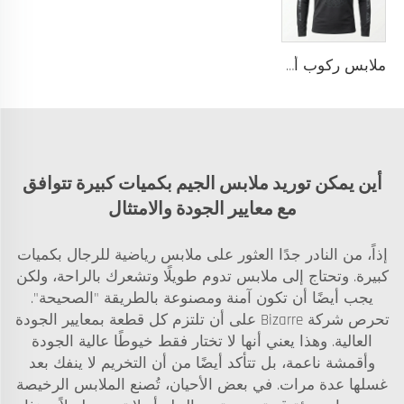
ملابس ركوب أداء طويلة الأكمام مع إغلاق بسحاب ونسيج مطاطي خفيف الوزن لاستخدام فعال مخصص في رياضة الفروسية
أين يمكن توريد ملابس الجيم بكميات كبيرة تتوافق
مع معايير الجودة والامتثال
إذاً، من النادر جدًا العثور على ملابس رياضية للرجال بكميات
كبيرة. وتحتاج إلى ملابس تدوم طويلًا وتشعرك بالراحة، ولكن
يجب أيضًا أن تكون آمنة ومصنوعة بالطريقة "الصحيحة".
تحرص شركة Bizarre على أن تلتزم كل قطعة بمعايير الجودة
العالية. وهذا يعني أنها لا تختار فقط خيوطًا عالية الجودة
وأقمشة ناعمة، بل تتأكد أيضًا من أن التخريم لا ينفك بعد
غسلها عدة مرات. في بعض الأحيان، تُصنع الملابس الرخيصة