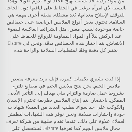
من مواد رديئة قد تسبب تهيج الجلد أو لا تدوم طويلاً. وهذا
بالنسبة لأي امرأة ترغب في الحفاظ على لياقتها دون الحاجة
للتوقف لإصلاح معداتها، يُعد مشكلة. نقطة أخرى مهمة هي
السلامة. تحتوي بعض أنواع الملابس الرياضية على خصائص
خاصة موجودة لسبب معين، مثل الشرائط العاكسة للضوء
عند الركض ليلاً أو المواد المقاومة للروائح للحفاظ على
الانتعاش. يتم اختبار هذه الخصائص بدقة. ونحن في Bizarre
نختبر كل دفعة وفقًا لمتطلبات السلامة والراحة هذه
إذا كنت تشتري بكميات كبيرة، فإنك تريد معرفة مصدر
ملابس الجيم. نحن ننتج ملابس الجيم في مصانع تلتزم
بشروط عمل صارمة والتزام بيئي يهدف إلى التأثير الأدنى
الممكن. باختصار، يتم إنتاج الملابس بطريقة تحترم الإنسان
والكوكب على حد سواء. يطلب العديد من العملاء شهادات
جودة واختبارات سلامة. ونحن نوفر هذه الشهادات ليطمئن
العملاء. علاوة على ذلك، عندما تقدم طلبية من شركة تعرف
مجال ملابس الجيم كما تعرفها Bizarre، فستحصل على