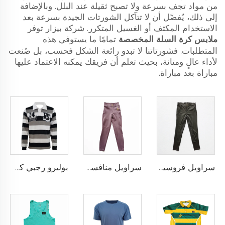
من مواد تجف بسرعة ولا تصبح ثقيلة عند البلل. وبالإضافة
إلى ذلك، يُفضّل أن لا تتآكل الشورتات الجيدة بسرعة بعد
الاستخدام المكثف أو الغسيل المتكرر. شركة بيزار توفر
ملابس كرة السلة المخصصة
تمامًا ما يستوفي هذه
المتطلبات. فشورتاتنا لا تبدو رائعة الشكل فحسب، بل صُنعت
لأداء عالٍ ومتانة، بحيث تعلم أن فريقك يمكنه الاعتماد عليها
مباراة بعد مباراة.
سراويل فروسية أداء عالي مع نمط سيليكون مضاد للانزلاق وخيارات لإضافة شعار الفريق المخصص
سراويل منافسة الفروسية بتقنية النقاط السيليكونية والتخصيص الكامل لنادي أو شعار شخصي
بوليرو رجبي كلاسيكي مخصص مصنوع من قماش يام داي ثقيل الوزن بأكمام طويلة بتصميم رجعي للرجال