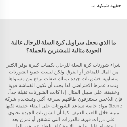
حقيبة شبكية من النايلون لتدريب كرة السلة، نسيج خفيف ومتين مع خيار إضافة شعار مخصص، مثالية لتخزين معدات اللاعبين وملابس الفريق
ما الذي يجعل سراويل كرة السلة للرجال عالية
الجودة مثالية للمشترين بالجملة؟
شراء شورتات كرة السلة للرجال بكميات كبيرة يوفر الكثير
من المال للمتاجر أو الفرق. ولكن ليست جميع الشورتات
متساوية. فشورتات جيدة تمتلك صفات ترفع من مستواها
وتمدد عمرها الافتراضي. لذا يجب أن تكون القماشة قوية
وخفيفة، على سبيل المثال. إذا كانت الشورتات ثقيلة جداً،
فإن اللاعبين يستنزفون طاقتهم بسرعة أكبر. وتستخدم شركة
Bizarre مواد خاصة تساعد الشورتات على البقاء خفيفة لكنها
متينة خلال اللعب العنيف. كما أن الشورتات الجيدة تحتوي
على درزات قوية. فالدرزات التي تتشقق أو تمزق بعد
استخدام قليل ما هي إلا مشكلة، ناهيك عن هدر المال.