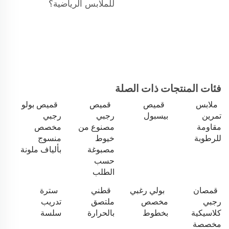
للملابس الرياضية؟
فئات المنتجات ذات الصلة
ملابس
قميص
قميص
قميص بولو
تمرين
بيسبول
رجبي
رجبي
مقاومة
مصنوع من
مخصص
للرطوبة
خيوط
منسوج
مصبوغة
بألياف ملونة
حسب
الطلب
قمصان
بولي رغبي
قطني
سترة
رجبي
مخصص
ملتصق
تدريب
كلاسيكية
بخطوط
بالحرارة
سلسة
مخصصة