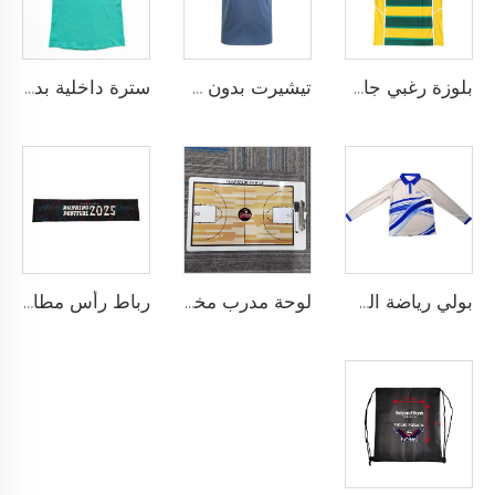
بلوزة رغبي جافة سريعة مصممة لفريق المدرسة، بلوزة رغبي بقماش أداء يسحب الرطوبة مع تخصيص بالتحميص
تيشيرت بدون خياطة مصمم كقميص رياضي خالٍ من الاحتكاك لتحقيق أقصى درجات الراحة والأداء
سترة داخلية بدون خياطة مع بنية شريط ملصوق حراريًا ومقاس نحيف خالٍ من الاحتكاك حسب الطلب لتجربة رياضية فائقة بدون أي إلهاء
بولي رياضة السلة بأكمام طويلة نسيج سريع الجفاف للإحماء، شعار مخصص
لوحة مدرب مخصصة من كلوريد متعدد الفينيل (PVC) 122 مع إمكانية طباعة الشعار بألوان مخصصة، تصميم متين للتدريب الرياضي والتخطيط التكتيكي
رباط رأس مطاطي مخصص من السباندكس 121 لرياضة الجري وكرة السلة وسباق الحواجز، يمتاز بخصائص طرد العرق وشريط مرن مع طباعة شعار