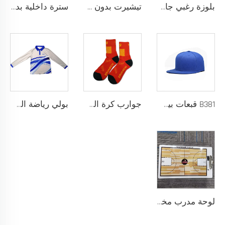
بلوزة رغبي جافة سريعة مصممة لفريق المدرسة، بلوزة رغبي بقماش أداء يسحب الرطوبة مع تخصيص بالتحميص
تيشيرت بدون خياطة مصمم كقميص رياضي خالٍ من الاحتكاك لتحقيق أقصى درجات الراحة والأداء
سترة داخلية بدون خياطة مع بنية شريط ملصوق حراريًا ومقاس نحيف خالٍ من الاحتكاك حسب الطلب لتجربة رياضية فائقة بدون أي إلهاء
B381 قبعات بيسبول جديدة عصرية للرجال والنساء، قبعات فاخرة بتصميم أنيق، قبعة تراكر
جوارب كرة السلة للرجال بتصميم شعار مخصص، جوارب قطنية طويلة من السباندكس مع لبادة عالية، عينة مجانية، خدمة تصنيع المعدات الأصلية
بولي رياضة السلة بأكمام طويلة نسيج سريع الجفاف للإحماء، شعار مخصص
لوحة مدرب مخصصة من كلوريد متعدد الفينيل (PVC) 122 مع إمكانية طباعة الشعار بألوان مخصصة، تصميم متين للتدريب الرياضي والتخطيط التكتيكي