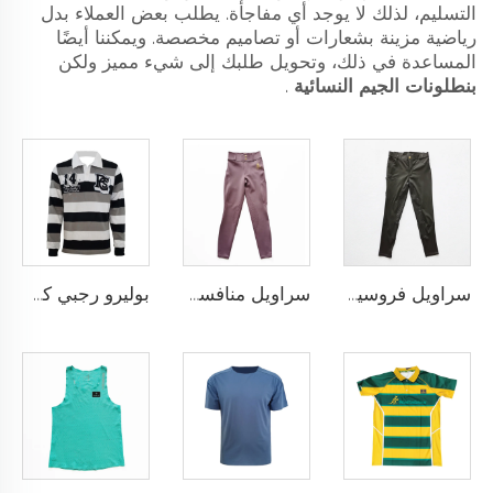
التسليم، لذلك لا يوجد أي مفاجأة. يطلب بعض العملاء بدل
رياضية مزينة بشعارات أو تصاميم مخصصة. ويمكننا أيضًا
المساعدة في ذلك، وتحويل طلبك إلى شيء مميز ولكن
بنطلونات الجيم النسائية
.
سراويل فروسية أداء عالي مع نمط سيليكون مضاد للانزلاق وخيارات لإضافة شعار الفريق المخصص
سراويل منافسة الفروسية بتقنية النقاط السيليكونية والتخصيص الكامل لنادي أو شعار شخصي
بوليرو رجبي كلاسيكي مخصص مصنوع من قماش يام داي ثقيل الوزن بأكمام طويلة بتصميم رجعي للرجال