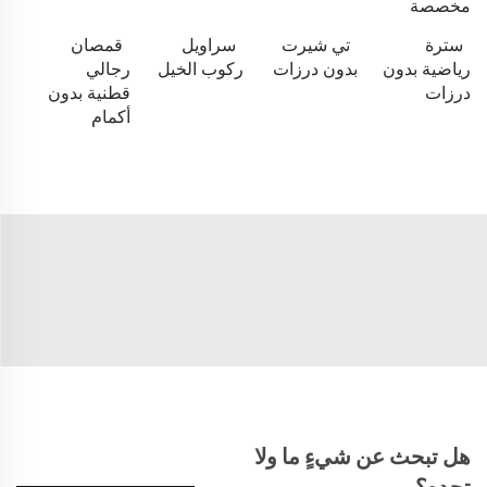
مخصصة
سترة
تي شيرت
سراويل
قمصان
رياضية بدون
بدون درزات
ركوب الخيل
رجالي
درزات
قطنية بدون
أكمام
هل تبحث عن شيءٍ ما ولا