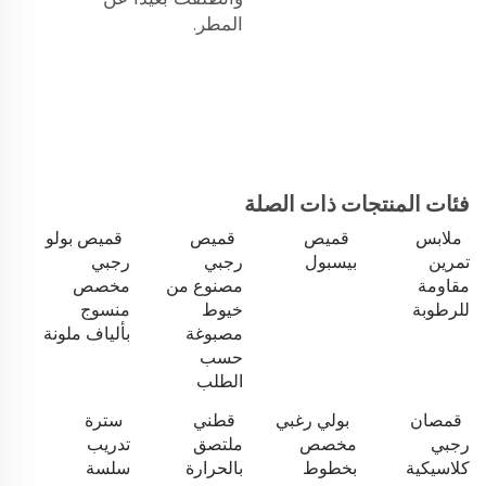
المطر.
فئات المنتجات ذات الصلة
ملابس
قميص
قميص
قميص بولو
تمرين
بيسبول
رجبي
رجبي
مقاومة
مصنوع من
مخصص
للرطوبة
خيوط
منسوج
مصبوغة
بألياف ملونة
حسب
الطلب
قمصان
بولي رغبي
قطني
سترة
رجبي
مخصص
ملتصق
تدريب
كلاسيكية
بخطوط
بالحرارة
سلسة