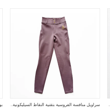
ط سيليكون مضاد للانزلاق وخيارات لإضافة شعار الفريق المخصص
سراويل منافسة الفروسية بتقنية النقاط السيليكونية والتخصيص الكامل لنادي أو شعار شخصي