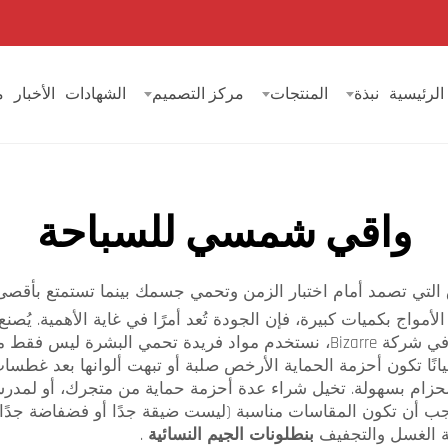
الرئيسية
نبذة
المنتجات
مركز التصميم
الشهادات
الأخبار
م
واقي شمسي للسباحة
مواج بكميات كبيرة، فإن الجودة تُعد أمرًا في غاية الأهمية. يُص
يحتفظ بشكله عبر استخدامات عديدة وغسلاً متكررًا. في شركة Bizarre، نستخدم مو
نًا تكون أحزمة الحماية الأرخص صلبة أو تبهت ألوانها بعد غطسات ق
حزام بسهولة. تخيل شراء عدة أحزمة حماية من متجرك، أو لمدرستك
ب أن تكون المقاسات مناسبة (ليست ضيقة جدًا أو فضفاضة جدًا)،
لة الغسل والتجفيف
بنطلونات الجيم النسائية
.