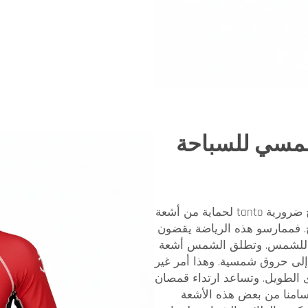
شمسي للسباحة
أطقم الحماية من الطفح الناتج عن ركوب الأمواج ضرورية tanto لحماية من أشعة
الأمواج. فممارسو هذه الرياضة يقضون
ر للشمس. وتطلق الشمس أشعة
ة وتؤدي إلى حروق شمسية. وهذا أمر غير
 الطويل. وتساعد ارتداء قمصان
يضًا في حماية أجسامنا من بعض هذه الأشعة