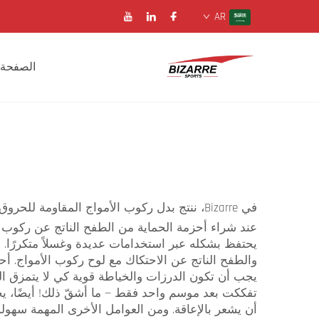
AR
الصفحة 
في Bizarre، ننتج بدل ركوب الأمواج المقاومة للحروق التي تصمد أمام اختبار الزمن وتحمي جسمك بينما تستمتع بأقصى استفادة من ركوب الأمواج
عند شراء أحزمة الحماية من الطفح الناتج عن ركوب الأ
والطفح الناتج عن الاحتكاك مع لوح ركوب الأمواج. أحيا
يجب أن تكون الدرزات والخياطة قوية كي لا يتمزق ال
تفككت بعد موسم واحد فقط — ما أشقّ ذلك! أيضًا، يج
أن يشعر بالإعاقة. ومن العوامل الأخرى المهمة سهو