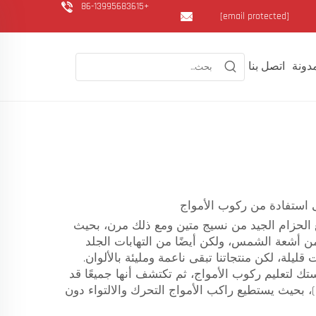
+86-13995683615
[email protected]
دونة
اتصل بنا
نع الحزام الجيد من نسيج متين ومع ذلك مرن، بحيث
اد فريدة تحمي البشرة ليس فقط من أشعة الشمس، ولكن أيضًا من التهابات الجلد
ليلة، لكن منتجاتنا تبقى ناعمة ومليئة بالألوان.
 لتعليم ركوب الأمواج، ثم تكتشف أنها جميعًا قد
 بحيث يستطيع راكب الأمواج التحرك والالتواء دون