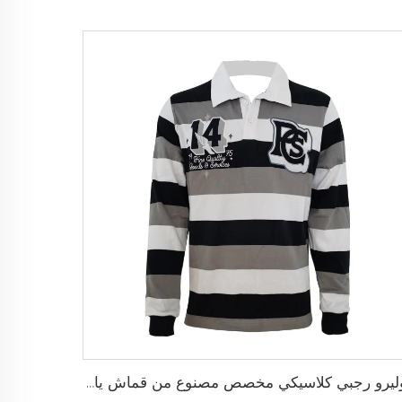
بوليرو رجبي كلاسيكي مخصص مصنوع من قماش يام داي ثقيل الوزن بأكمام طويلة بتصميم رجعي للرجال