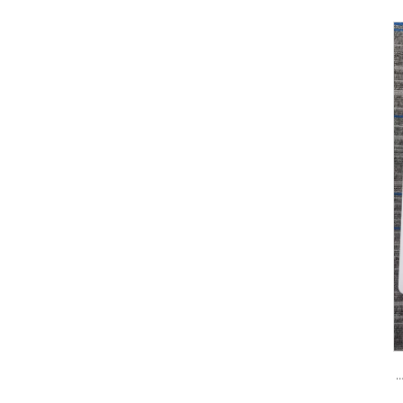
 من كلوريد متعدد الفينيل (PVC) 122 مع إمكانية طباعة الشعار بألوان مخصصة، تصميم متين للتدريب الرياضي والتخطيط التكتيكي