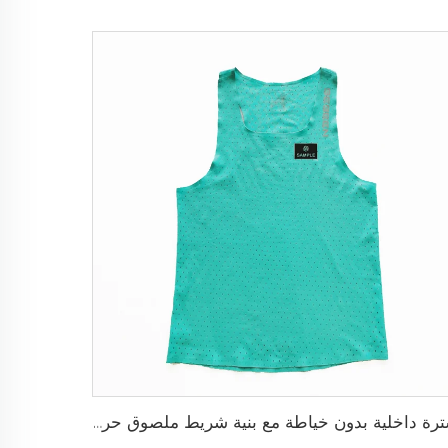
سترة داخلية بدون خياطة مع بنية شريط ملصوق حراريًا ومقاس نحيف خالٍ من الاحتكاك حسب الطلب لتجربة رياضية فائقة بدون أي إلهاء