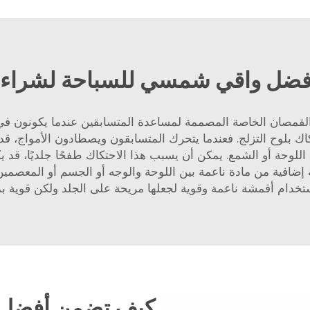
 أفضل واقي شمسي للسباحة لشراء 
صان الخاصة المصممة لمساعدة المتسابقين عندما يكونون في الم
تكاك بلوح التزلج. فعندما يتحرك المتسابقون ويصطادون الأمواج،
لوحة أو الشمع. يمكن أن يسبب هذا الاحتكاك طفحًا جلديًا، قد يك
ضافية من مادة ناعمة بين اللوحة والوجه أو الجسم أو المعصمين و
خدام أقمشة ناعمة وقوية لجعلها مريحة على الجلد ولكن قوية بم
كيف تضمن أفضل 