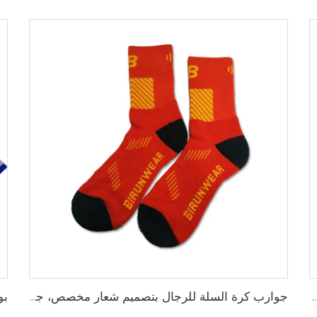
جديدة عصرية للرجال والنساء، قبعات فاخرة بتصميم أنيق، قبعة تراكر
جوارب كرة السلة للرجال بتصميم شعار مخصص، جوارب قطنية طويلة من السباندكس مع لبادة عالية، عينة مجانية، خدمة تصنيع المعدات الأصلية