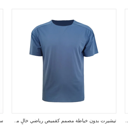
بلوزة رغبي جافة سريعة مصممة لفريق المدرسة، بلوزة رغبي بقماش أداء يسحب الرطوبة مع تخصيص بالتحميص
تيشيرت بدون خياطة مصمم كقميص رياضي خالٍ من الاحتكاك لتحقيق أقصى درجات الراحة والأداء