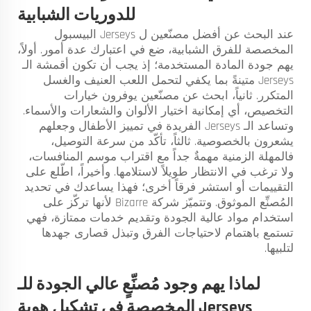
للدوريات الشبابية
عند البحث عن أفضل مصنّعين ل Jerseys البيسبول
المخصصة للفرق الشبابية، ضع في اعتبارك عدة أمور. أولاً،
يهم جودة المادة المستخدمة؛ إذ يجب أن تكون أقمشة الـ
Jerseys متينةً بما يكفي لتحمل اللعب العنيف والغسل
المتكرر. ثانياً، ابحث عن مصنّعين يوفرون خيارات
التخصيص، أي إمكانية اختيار الألوان والشعارات والأسماء.
وتساعد الـ Jerseys الفريدة في تمييز الأطفال وجعلهم
يشعرون بالخصوصية. ثالثاً، تأكّد من سرعة التوصيل،
فالمهلة الزمنية مهمةٌ جداً مع اقتراب موسم المنافسات،
ولا ترغب في الانتظار طويلاً لاستلامها. وأخيراً، اطّلع على
التقييمات أو استشر فرقاً أخرى؛ فهذا يساعدك في تحديد
المُصنِّع الموثوق. وتتميّز شركة Bizarre لأنها تركّز على
استخدام مواد عالية الجودة وتقديم خدمات ممتازة، فهي
تستمع باهتمام لاحتياجات الفرق وتبذل قصارى جهدها
لتلبيها.
لماذا يهم وجود مُصنِّعٍ عالي الجودة للـ
Jerseys المخصصة في تشكيل هوية