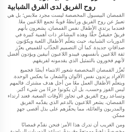
روح الفريق لدى الفرق الشبابية
القمصان البيسبول المخصصة ليست مجرد ملابس؛ بل هي
تعبيرٌ عن روح الفريق ورابطةٌ قويةٌ تجمع اللاعبين معًا.
فعندما يرتدي الأطفال نفس القمصان، يشعرون بأنهم
فريقٌ حقيقيٌّ حقًّا. وهذه المشاعر ذات أهمية كبيرة في
الدوريات الشبابية، حيث يتعلّم الأطفال اللعبة ويكوّنون
صداقاتٍ جديدة. كما أن التصميم الجذّاب للقميص يعزّز
ثقة اللاعبين بأنفسهم، فيبدو اللاعبون أنيقين ويؤدون أفضل
لأنهم فخورون بالتمثيل الذي يقدمونه لفريقهم.
تُعزِّز القمصان المخصصة شعور الانتماء أيضًا. فجميع
الأفراد يرتدون نفس الألوان والشعار، ما يعكس الوحدة.
ويتعلَّم الأطفال العمل معًا من أجل هدف مشترك. فالمهم
ليس الفوز وحسب، بل أن يكونوا جزءًا من شيء أكبر.
وتساعد روح الفريق في تجاوز الأوقات الصعبة. فعند ارتداء
القمصان، يشعر اللاعبون بالدعم الذي يقدِّمه الفريق
والمدربون والعائلة، مما يحفِّزهم على بذل أقصى جهدٍ
ممكن.
ومن الغريب أن تدرك هذا الأمر: فنحن نقدِّم قمصانًا
مخصصةً زاهيةً وممتعةً وفريدةً، تساعد الدوريات الرياضية