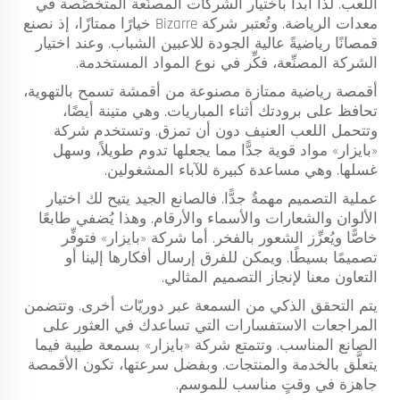
اللعب. لذا ابدأ باختيار الشركات المصنِّعة المتخصِّصة في
معدات الرياضة. وتُعتبر شركة Bizarre خيارًا ممتازًا، إذ نصنع
قمصانًا رياضيةً عالية الجودة للاعبين الشباب. وعند اختيار
الشركة المصنِّعة، فكِّر في نوع المواد المستخدمة.
أقمصة رياضية ممتازة مصنوعة من أقمشة تسمح بالتهوية،
تحافظ على برودتك أثناء المباريات. وهي متينة أيضًا،
وتتحمل اللعب العنيف دون أن تمزق. وتستخدم شركة
«بايزار» مواد قوية جدًّا مما يجعلها تدوم طويلاً، وسهل
غسلها. وهي مساعدة كبيرة للآباء المشغولين.
عملية التصميم مهمةٌ جدًّا. فالصانع الجيد يتيح لك اختيار
الألوان والشعارات والأسماء والأرقام. وهذا يُضفي طابعًا
خاصًّا ويُعزِّز الشعور بالفخر. أما شركة «بايزار» فتوفِّر
تصميمًا بسيطًا. ويمكن للفرق إرسال أفكارها إلينا أو
التعاون معنا لإنجاز التصميم المثالي.
يتم التحقق الذكي من السمعة عبر دوريّات أخرى. وتتضمن
المراجعات الاستفسارات التي تساعدك في العثور على
الصانع المناسب. وتتمتع شركة «بايزار» بسمعة طيبة فيما
يتعلَّق بالخدمة والمنتجات. وبفضل سرعتها، تكون الأقمصة
جاهزة في وقتٍ مناسب للموسم.