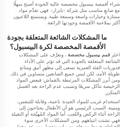
شراء أقمصة بيسبول مخصصة عالية الجودة أصبح سهلًا
مع صانعٍ مناسب مثل شركة «بايزار». فهي تقدِّم مواد
ممتازة وخيارات واسعة وسمعة طيبة. ويستمتع اللاعبون
أكثر بملاءمة الأقمصة وجودتها الرائعة.
ما المشكلات الشائعة المتعلقة بجودة
الأقمصة المخصصة لكرة البيسبول؟
اختَر
قمم بيسبول مخصصة
، وتعرَّف على المشكلات
الشائعة المتعلقة بالجودة التي قد تؤثر على الأداء.
فدوريات الفئة العمرية تسعى إلى مظهرٍ أنيق ومتانةٍ
طويلة الأمد، لكن ليس جميع الصانعين متساوين في ذلك.
ومن أبرز المشكلات المرتبطة بالقماش: فبعض المواد
الرخيصة تتآكل سريعًا وتسبب عدم الراحة بعد الغسل
المتكرر.
استخدام غريب للمواد الجيدة: ناعمة، وقابلة للتنفس،
ومتينة. السبب الرئيسي هو أن الأطفال يحتاجون إلى
الراحة أثناء الركض واللعب. أما المواد المُهيِّجة أو الثقيلة
فهي تشتت انتباههم. ومن المشكلات الأخرى سوء
الخياطة: خيوط مترهلة، ودرزات تنفصل بسرعة. وهذا