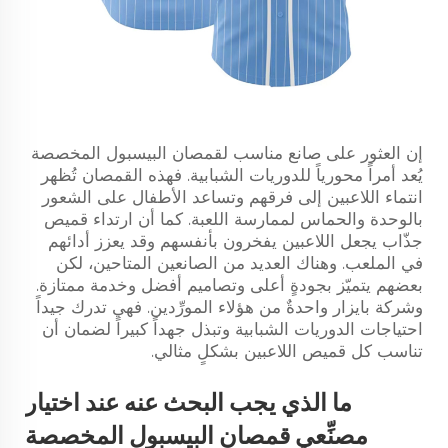
إن العثور على صانع مناسب لقمصان البيسبول المخصصة
يُعد أمراً محورياً للدوريات الشبابية. فهذه القمصان تُظهر
انتماء اللاعبين إلى فرقهم وتساعد الأطفال على الشعور
بالوحدة والحماس لممارسة اللعبة. كما أن ارتداء قميص
جذّاب يجعل اللاعبين يفخرون بأنفسهم وقد يعزز أدائهم
في الملعب. وهناك العديد من الصانعين المتاحين، لكن
بعضهم يتميّز بجودةٍ أعلى وتصاميم أفضل وخدمة ممتازة.
وشركة بايزار واحدةٌ من هؤلاء المورِّدين. فهي تدرك جيداً
احتياجات الدوريات الشبابية وتبذل جهداً كبيراً لضمان أن
تناسب كل قميص اللاعبين بشكلٍ مثالي.
ما الذي يجب البحث عنه عند اختيار
مصنِّعي قمصان البيسبول المخصصة