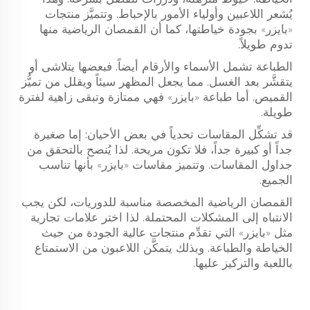
يُشعر اللاعبين وأولياء الأمور بالإحباط. وتتميَّز منتجات
«بايزر» بجودة خياطتها، كما أن القمصان الرياضية منها
تدوم طويلاً.
الطباعة تشمل الأسماء والأرقام أيضاً. فبعضها يتلاشى أو
يتقشَّر بعد الغسل. مما يجعل المظهر سيئاً ويقلل من تميُّز
القميص. أما طباعة «بايزر» فهي ممتازة وتبقى زاهية لفترة
طويلة.
قد تشكِّل المقاسات تحدياً في بعض الأحيان: إما صغيرة
جداً أو كبيرة جداً، فلا تكون مريحة. لذا يُنصح بالتحقق من
جداول المقاسات. وتتميز مقاسات «بايزر» بأنها تناسب
الجميع.
القمصان الرياضية المخصصة مناسبة للدوريات، لكن يجب
الانتباه إلى المشكلات المحتملة. لذا اختر علامات تجارية
مثل «بايزر» التي تقدِّم منتجات عالية الجودة من حيث
الخياطة والطباعة. وبذلك يتمكَّن اللاعبون من الاستمتاع
باللعبة والتركيز عليها.