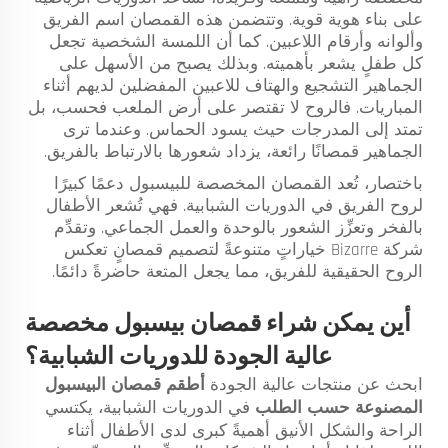
على بناء هوية قوية. وتتضمن هذه القمصان اسم الفريق
وألوانه وأرقام اللاعبين. كما أن اللمسة الشخصية تجعل
كل طفلٍ يشعر بأهميته. وبذلك يصبح من الأسهل على
الجماهير التشجيع والهتاف للاعبين المفضلين لديهم أثناء
المباريات. فالروح لا تقتصر على أرض الملعب فحسب، بل
تمتد إلى المدرجات حيث يسود الحماس. وعندما ترى
الجماهير قمصانًا رائعة، يزداد شعورها بالارتباط بالفريق.
باختصار، تُعد القمصان المخصصة للبيسبول دعمًا كبيرًا
لروح الفريق في الدوريات الشبابية. فهي تُشعر الأطفال
بالفخر وتعزِّز الشعور بالوحدة والعمل الجماعي. وتقدِّم
شركة Bizarre خياراتٍ متنوعةً لتصميم قمصانٍ تعكس
الروح الحقيقية للفريق، مما يجعل المتعة حاضرةً دائمًا.
أين يمكن شراء قمصان بيسبول مخصصة
عالية الجودة للدوريات الشبابية؟
ابحث عن منتجات عالية الجودة
أطقم قمصان البيسبول
المصنوعة حسب الطلب
في الدوريات الشبابية، يكتسي
الراحة والشكل الأنيق أهميةً كبرى لدى الأطفال أثناء