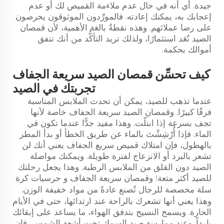
جيدة. أي أنه في حال عدم ملاءمة القميص لك أو عدم
إعجابك به، يمكنك إعادته. فالمورِّدون الموثوقون يحرصون
على رضا عملائهم. وهذه نقطةٌ بالغة الأهمية، لأن قمصان
الصيد تُعَد استثمارًا، ولذلك تريد التأكُّد من أنك تنفق
أموالك بحكمة.
كيف تحسِّن قمصان الصيد سريعة الجفاف
تجربتك في الصيد
عندما تذهب للصيد، يمكن أن تحدث الملابس المناسبة
فرقًا كبيرًا. وقمصان الصيد سريعة الجفاف خاصة لأنها
تجف بسرعة إذا ابتلّت. وهذا مفيد جدًّا عندما تكون في
الماء. فإذا أُرْشِشْتَ بالماء عن طريق الخطأ أو بدأ المطر
بالهطول، فإن امتلاك قميص سريع الجفاف يعني أنك لن
تشعر بالبرد أو الانزعاج لفترة طويلة. ويمكنك مواصلة
الصيد دون القلق من الملابس الرطبة. وهذا يجعل رحلتك
للصيد أكثر متعة! وقمصان سريعة الجفاف و
جرسيات كرة
سلة مخصصة للرجال
تُصنع عادةً من مواد خفيفة الوزن.
وهذا يعني أنها تشعرك بالراحة عند ارتدائها، حتى في الأيام
الحارة. ويسمح النسيج بتدفق الهواء، ما يساعد على إبقائك
بارداً. وعند ممارسة صيد السمك تحت أشعة الشمس، فإن