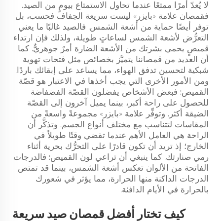
لا يُعدّ أمرًا ممتعًا عندما تحاول الاستمتاع بيومٍ من الصيد.
فقمصان علامة «بايزر» ليست سريعة الجفاف فحسب، بل
توفر أيضًا حماية من أشعة الشمس. فالصيد غالبًا ما يعني
التعرُّض لأشعة الشمس لساعاتٍ طويلة، ولذلك فإن ارتداء
قميصٍ يحمي بشرتك من الأشعة الضارة أمرٌ جوهريٌّ. كما
أن العديد من قمصاننا يتميَّز بخصائص مثل فتحات تهوية
شبكية لتحسين تدفق الهواء، مما يساعد على إبقائك باردًا.
ومن الأمور الأخرى التي يجب أخذها في الاعتبار هو قصّة
القميص: فبعض الأشخاص يفضلون القصّة الفضفاضة
للحصول على راحة أكبر، بينما يميل آخرون إلى القصّة
الضيقة أكثر. وتوفِّر علامة «بايزر» مجموعةً واسعةً من
المقاسات لتتناسب مع مختلف أنواع الجسم. وتذكَّر أن
الراحة هي العامل الأهم عندما تقضي وقتًا طويلاً في
الخارج؛ إذ تريد أن تكون قادرًا على التحرُّك بحرية أثناء
رمي صنارتك. كما ينبغي أن تراعي لون القميص: فالدرجات
الفاتحة من الألوان تعكس أشعة الشمس، بينما قد تمتص
الدرجات الداكنة منها الحرارة، مما يؤثر في شعورك
بالحرارة في الأيام الدافئة.
كيف تختار أفضل قمصان صيد سريعة