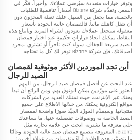
وتوفر خيارات متعددة سيُرضي عملاءك. وأخيراً، فكِّر في
السعر. وتقدِّم شركة Bizarre أسعاراً تنافسيةً للطلبات
بالجملة، مما يجعل من السهل عليك تعبئة المخزون دون
أن تثقل كاهلك مالياً. فالقمصان عالية الجودة بأسعار
معقولة ستجعل عملاءك يعودون لشراء المزيد. وباتباع هذه
النقاط، يمكنك اتخاذ قراراتٍ حكيمةٍ عند اختيار قمصان
الصيد سريعة الجفاف. سواء كنت تاجراً أو تشتري لمجرد
أصدقائك، فإن شركة Bizarre توفر لك كل ما تحتاجه.
أين تجد الموردين الأكثر موثوقية لقمصان
الصيد للرجال
عند البحث عن أفضل قمصان صيد للرجال، من المهم
العثور على مورِّدين يمكن الوثوق بهم. ومن الرائع أن تبدأ
بحثك عبر الإنترنت، حيث تمتلك العديد من الشركات
مواقع إلكترونية يمكنك من خلالها الاطلاع على جميع
منتجاتها. وسيقدِّم المورِّد الجيِّد صورًا واضحة لقمصان
الصيد الخاصة به ووصوفات تفصيلية عنها، ما يساعدك
على معرفة ما تشتريه. ابحث عن علامة تجارية مثل
Bizarre، المعروفة بتصنيع قمصان صيد عالية الجودة. وغالبًا
ما تتضمَّن هذه العلامة آراءً وتقييمات من عملاء آخرين؛