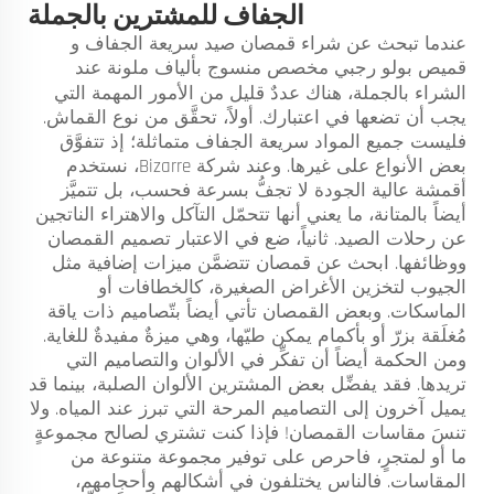
الجفاف للمشترين بالجملة
عندما تبحث عن شراء قمصان صيد سريعة الجفاف و
قميص بولو رجبي مخصص منسوج بألياف ملونة
عند
الشراء بالجملة، هناك عددٌ قليل من الأمور المهمة التي
يجب أن تضعها في اعتبارك. أولاً، تحقَّق من نوع القماش.
فليست جميع المواد سريعة الجفاف متماثلة؛ إذ تتفوَّق
بعض الأنواع على غيرها. وعند شركة Bizarre، نستخدم
أقمشة عالية الجودة لا تجفُّ بسرعة فحسب، بل تتميَّز
أيضاً بالمتانة، ما يعني أنها تتحمّل التآكل والاهتراء الناتجين
عن رحلات الصيد. ثانياً، ضع في الاعتبار تصميم القمصان
ووظائفها. ابحث عن قمصان تتضمَّن ميزات إضافية مثل
الجيوب لتخزين الأغراض الصغيرة، كالخطافات أو
الماسكات. وبعض القمصان تأتي أيضاً بتّصاميم ذات ياقة
مُغلَقة بزرّ أو بأكمام يمكن طيّها، وهي ميزةٌ مفيدةٌ للغاية.
ومن الحكمة أيضاً أن تفكِّر في الألوان والتصاميم التي
تريدها. فقد يفضِّل بعض المشترين الألوان الصلبة، بينما قد
يميل آخرون إلى التصاميم المرحة التي تبرز عند المياه. ولا
تنسَ مقاسات القمصان! فإذا كنت تشتري لصالح مجموعةٍ
ما أو لمتجرٍ، فاحرص على توفير مجموعة متنوعة من
المقاسات. فالناس يختلفون في أشكالهم وأحجامهم،