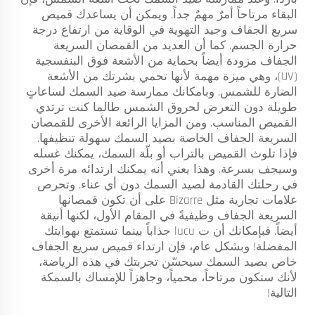
البقاء مرتاحاً أمرٌ مهمٌ جداً. ويمكن أن يساعدك قميص
سريع الجفاف وجيد التهوية في الوقاية من ارتفاع درجة
حرارة الجسم. كما أن العديد من القمصان السريعة
الجفاف مزودة أيضاً بحماية من الأشعة فوق البنفسجية
(UV)، وهي ميزة مهمة لأنها تحمي بشرتك من الأشعة
الضارة للشمس. وبامكانك ممارسة صيد السمك لساعاتٍ
طويلة دون التعرض لحروق الشمس طالما كنت ترتدي
القميص المناسب. ومن المزايا الرائعة الأخرى للقمصان
السريعة الجفاف الخاصة بصيد السمك سهولة تنظيفها.
فإذا تلوث القميص بالتراب أو بلّة السمك، يمكنك غسله
وسيجف بسرعة. وهذا يعني أنه يمكنك ارتدائه مرة أخرى
في رحلتك القادمة لصيد السمك دون أي عناء. وتحرص
علامات تجارية مثل Bizarre على أن تكون قمصانها
السريعة الجفاف وظيفيةً في المقام الأول، لكنها أنيقة
أيضاً. فبإمكانك أن ت lucu جذاباً بينما تستمتع بهوايتك
المفضلة! وبشكل عام، فإن ارتداء قميص سريع الجفاف
خاص بصيد السمك سيحسّن تجربتك في هذه الرياضة،
لأنك ستكون مرتاحاً، محمياً، وجاهزاً للإمساك بالسمكة
التالية!