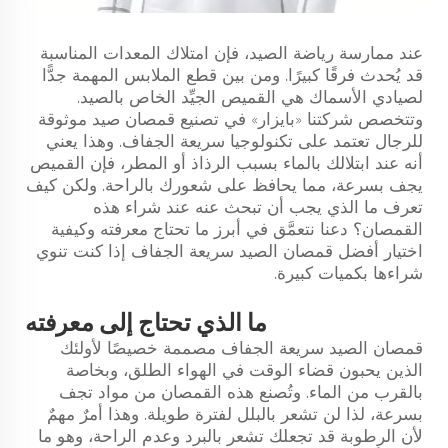
عند ممارسة رياضة الصيد، فإن امتلاك المعدات المناسبة
قد يُحدث فرقًا كبيرًا. ومن بين قطع الملابس المهمة جدًّا
لصيادي الأسماك هي القميص الجيِّد الخاص بالصيد.
وتتخصص شركتنا «بايزار» في تصنيع قمصان صيد موثوقة
للرجال تعتمد على تكنولوجيا سريعة الجفاف. وهذا يعني
أنه عند ابتلالك بالماء بسبب الرذاذ أو المطر، فإن القميص
يجف بسرعة، مما يحافظ على شعورك بالراحة. ولكن كيف
تعرف ما الذي يجب أن تبحث عنه عند شراء هذه
القمصان؟ دعنا نتعمَّق في أبرز ما تحتاج معرفته وكيفية
اختيار أفضل قمصان الصيد سريعة الجفاف إذا كنت تنوي
شراءها بكميات كبيرة.
ما الذي تحتاج إلى معرفته
قمصان الصيد سريعة الجفاف مصممة خصيصًا لأولئك
الذين يحبون قضاء الوقت في الهواء الطلق، وبخاصة
بالقرب من الماء. وتُصنع هذه القمصان من مواد تجف
بسرعة، لذا لن تشعر بالبلل لفترة طويلة. وهذا أمرٌ مهمٌ
لأن الرطوبة قد تجعلك تشعر بالبرد وعدم الراحة، وهو ما