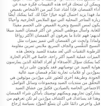
ويمكن أن تمنحك قراءة هذه التقييمات فكرة جيدة عن
أداء القمصان. فإذا أشاد عددٌ كبير من الأشخاص بقميصٍ
ما، فهذا يزيد احتمال كونه خيارًا جيِّدًا لك. كما يمكنك أيضًا
زيارة المتاجر المحلية التي تبيع الملابس الخارجية. وأحيانًا
يكون لمس النسيج وتجربة القميص على الجسم مفيدًا
للغاية. واسأل موظفي المتجر عن أكثر قمصان الصيد مبيعًا
لديهم؛ فهم عادةً ما يعرفون أي القمصان الأكثر رواجًا
ولماذا. وابحث عن القمصان التي تتميز بميزات مثل
النسيج التنفُّسي والجاف السريع.
ملابس تمرين مقاومة
للرطوبة
التقنيات التي تُعد مفيدة للصيد. وتجعل هذه
الميزات عملية الصيد أكثر راحة، خاصةً في الأيام الحارة.
كما يمكنك سؤال الأصدقاء أو أفراد العائلة الذين يمارسون
هواية الصيد عن توصياتهم. فقد يكونون على دراية
بمورِّدين أو علامات تجارية تقدِّم قمصان صيد عالية
الجودة. وطريقة أخرى للعثور على مورِّدين موثوقين هي
التحقُّق من منتديات الصيد ومجموعات وسائل التواصل
الاجتماعي الخاصة بالصيادين. فكثيرٌ من عشاق الصيد
يشاركون تجاربهم ويمكنهم توصيتك بأماكن شراء القمصان.
وهذا قد يساعدك في اكتشاف مورِّدين لم تكن تعرفهم من
قبل. واحرص دائمًا على أن يتمتَّع المورِّد بسياسة إرجاع