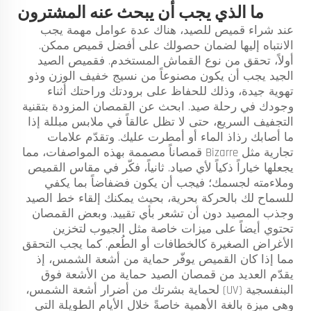
ما الذي يجب أن يبحث عنه المشترون
عند شراء قميص للصيد، هناك عدة عوامل مهمة يجب
الانتباه إليها لضمان حصولك على أفضل قميص ممكن.
أولاً، تحقق من نوع القماش المستخدم. فقميص الصيد
الجيد يجب أن يكون مصنوعاً من نسيج خفيف الوزن وذو
تهوية جيدة، وذلك للحفاظ على برودتك وراحتك أثناء
وجودك في رحلة صيد. ابحث عن القمصان المزودة بتقنية
التجفيف السريع، حتى لا تظل عالقاً في ملابس مبللة إذا
ما أصابك رذاذ الماء أو أمطرت عليك. وتقدّم علامات
تجارية مثل Bizarre قمصاناً مصممة بهذه المواصفات، مما
يجعلها خياراً ذكياً لأي صياد. ثانياً، فكّر في مقاس القميص
وملاءمته لجسمك؛ فيجب أن يكون فضفاضاً بما يكفي
للسماح لك بالحركة بحرية، بحيث يمكنك إلقاء خط الصيد
وجذب المصيد دون أن تشعر بأي تقييد. وبعض القمصان
تحتوي أيضاً على ميزات خاصة مثل الجيوب لتخزين
الأغراض الصغيرة كالخطافات أو الطُعم. كما يجب التحقق
مما إذا كان القميص يوفّر حماية من أشعة الشمس، إذ
يقدّم العديد من قمصان الصيد حماية من الأشعة فوق
البنفسجية (UV) لحماية بشرتك من أضرار أشعة الشمس،
وهي ميزة بالغة الأهمية خاصةً خلال الأيام الطويلة التي