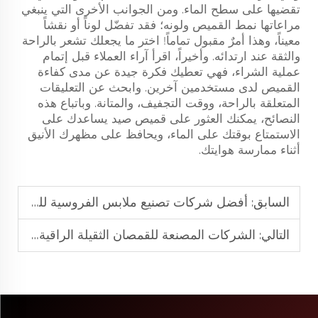
تقضيها على سطح الماء. ومن الجوانب الأخرى التي ينبغي
مراعاتها نمط القميص ولونه؛ فقد تفضّل لوناً أو نقشاً
معيناً، وهذا أمرٌ مقبول تماماً! اختر ما يجعلك تشعر بالراحة
والثقة عند ارتدائه. وأخيراً، اقرأ آراء العملاء قبل إتمام
عملية الشراء، فهي تعطيك فكرة جيدة عن مدى كفاءة
القميص لدى مستخدمين آخرين. وابحث عن التعليقات
المتعلقة بالراحة، ووقت التجفيف، والمتانة. وباتباع هذه
النصائح، يمكنك العثور على قميص صيد يساعدك على
الاستمتاع بوقتك على الماء، ويحافظ على مظهرك الأنيق
أثناء ممارسة هوايتك.
السابق:
أفضل شركات تصنيع ملابس الفروسية للرياضيين التنافسيين
التالي:
الشركات المصنعة للقمصان الثقيلة الراقية للتعاون في مجال الأزياء