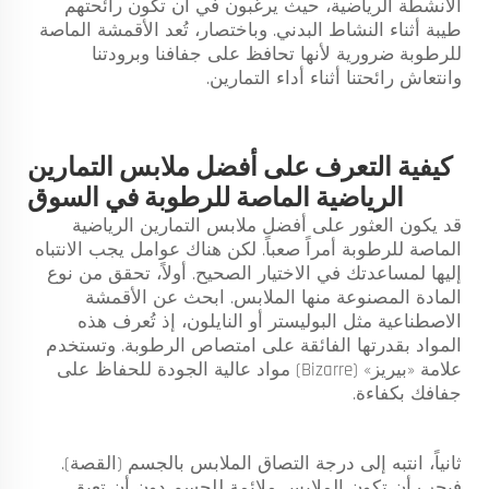
الأنشطة الرياضية، حيث يرغبون في أن تكون رائحتهم
طيبة أثناء النشاط البدني. وباختصار، تُعد الأقمشة الماصة
للرطوبة ضرورية لأنها تحافظ على جفافنا وبرودتنا
وانتعاش رائحتنا أثناء أداء التمارين.
كيفية التعرف على أفضل ملابس التمارين
الرياضية الماصة للرطوبة في السوق
قد يكون العثور على أفضل ملابس التمارين الرياضية
الماصة للرطوبة أمراً صعباً. لكن هناك عوامل يجب الانتباه
إليها لمساعدتك في الاختيار الصحيح. أولاً، تحقق من نوع
المادة المصنوعة منها الملابس. ابحث عن الأقمشة
الاصطناعية مثل البوليستر أو النايلون، إذ تُعرف هذه
المواد بقدرتها الفائقة على امتصاص الرطوبة. وتستخدم
علامة «بيريز» (Bizarre) مواد عالية الجودة للحفاظ على
جفافك بكفاءة.
ثانياً، انتبه إلى درجة التصاق الملابس بالجسم (القصة).
فيجب أن تكون الملابس ملائمة للجسم دون أن تعيق