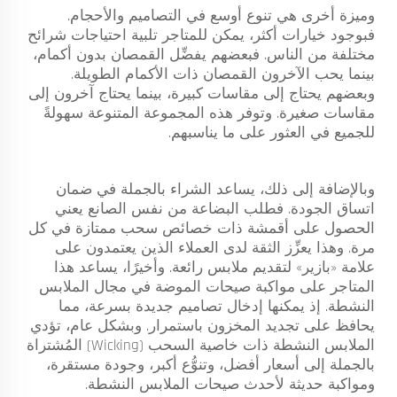
وميزة أخرى هي تنوع أوسع في التصاميم والأحجام.
فبوجود خيارات أكثر، يمكن للمتاجر تلبية احتياجات شرائح
مختلفة من الناس. فبعضهم يفضِّل القمصان بدون أكمام،
بينما يحب الآخرون القمصان ذات الأكمام الطويلة.
وبعضهم يحتاج إلى مقاسات كبيرة، بينما يحتاج آخرون إلى
مقاسات صغيرة. وتوفر هذه المجموعة المتنوعة سهولةً
للجميع في العثور على ما يناسبهم.
وبالإضافة إلى ذلك، يساعد الشراء بالجملة في ضمان
اتساق الجودة. فطلب البضاعة من نفس الصانع يعني
الحصول على أقمشة ذات خصائص سحب ممتازة في كل
مرة. وهذا يعزِّز الثقة لدى العملاء الذين يعتمدون على
علامة «بازير» لتقديم ملابس رائعة. وأخيرًا، يساعد هذا
المتاجر على مواكبة صيحات الموضة في مجال الملابس
النشطة. إذ يمكنها إدخال تصاميم جديدة بسرعة، مما
يحافظ على تجديد المخزون باستمرار. وبشكل عام، تؤدي
الملابس النشطة ذات خاصية السحب (Wicking) المُشتراة
بالجملة إلى أسعار أفضل، وتنوُّع أكبر، وجودة مستقرة،
ومواكبة حديثة لأحدث صيحات الملابس النشطة.