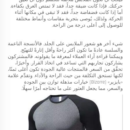
حركتك. فإذا كانت ضيقة جداً، فقد لا تمتص العرق بكفاءة.
أما إذا كانت فضفاضة جداً، فقد لا تبقى في مكانها أثناء
الحركة. ولذلك، يُوصى بتجربة مقاسات وأنماط مختلفة
للوصول إلى أعلى درجة من الراحة.
شيء آخر هو شعور الملابس على الجلد. فالأنسجة الناعمة
والسلسة عادةً ما تكون أكثر راحةً وأقل إثارةً للتهيّج.
ويمكننا قراءة آراء العملاء لمعرفة ما يقولونه. فالمشتركون
يشاركون تجاربهم التي تساعد في اتخاذ القرار. وأخيرًا،
تحقَّق من السعر. فالمنتجات عالية الجودة تكون أغلى ثمنًا،
لكنها تستحق التكلفة من حيث الراحة والأداء. وتقدِّم علامة
«بايزير» (Bizarre) خيارات مذهلة توازن بين الجودة
والسعر، مما يجعل العثور على ما تحتاجه أمرًا سهلًا.