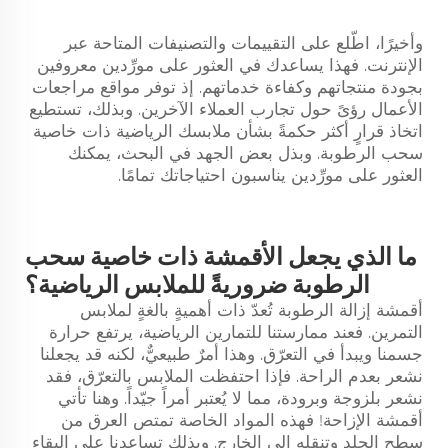
وأخيرًا، اطّلع على التقييمات والتصنيفات المتاحة عبر
الإنترنت. فهذا يساعدك في العثور على مورِّدين معروفين
بجودة منتجاتهم وكفاءة خدماتهم. إذ توفر مواقع مراجعات
الأعمال رؤىً حول تجارب العملاء الآخرين. وبذلك، تستطيع
اتخاذ قرارٍ أكثر حكمةً بشأن ملابسك الرياضية ذات خاصية
سحب الرطوبة. وبذل بعض الجهد في البحث، يمكنك
العثور على مورِّدين يناسبون احتياجاتك تمامًا.
ما الذي يجعل الأقمشة ذات خاصية سحب
الرطوبة ضروريةً للملابس الرياضية؟
أقمشة إزالة الرطوبة تُعدّ ذات أهميةٍ بالغةٍ لملابس
التمرين. فعند ممارستنا للتمارين الرياضية، يرتفع حرارة
جسمنا ويبدأ في التعرّق. وهذا أمرٌ طبيعيٌّ، لكنه قد يجعلنا
نشعر بعدم الراحة. فإذا احتفظت الملابس بالتعرّق، فقد
نشعر بلزوجة وبرودة، مما لا يُعتبر أمراً جيّداً. وهنا تأتي
أقمشة الإزاحة! فهذه المواد الخاصة تمتص العرق من
سطح الجلد وتنقله إلى الخارج. وبذلك تساعدنا على البقاء