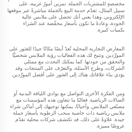
مخصصةٍ للمشتريات الجملة.
تمرين
أمورٌ غريبة، على
سبيل المثال، تقدّم خدمة البيع بالجملة مباشرةً عبر موقعها
الإلكتروني. وهذا يعني أنك تحصل على ملابس عالية
الجودة، وعادةً ما تكون بأسعار مخفّضة عند الشراء
بكميات كبيرة.
المعارض التجارية المحلية تُعدّ أيضًا مكانًا جيدًا للعثور على
المورِّدين. وتتيح لك هذه الفعاليات رؤية الملابس شخصيًّا
والتحقق من جودتها. كما يمكنك التحدث مع ممثلي
الشركات، وطرح الأسئلة، والتعرّف على المنتجات. وقد
يؤدي بناء علاقاتك هناك إلى العثور على أفضل المورِّدين.
ومن الفكرة الأخرى التواصل مع نوادي اللياقة البدنية أو
الصالات الرياضية. فغالبًا ما تتعاون هذه المؤسسات مع
مصنّعي الملابس. وأحيانًا، يمكنها توجيهك إلى أماكن شراء
ملابس رياضية ذات خاصية سحب الرطوبة بأسعار جملة
جيدة. علاوةً على ذلك، قد تكتشف شركات محلية تقدّم
عروضًا مميزة.