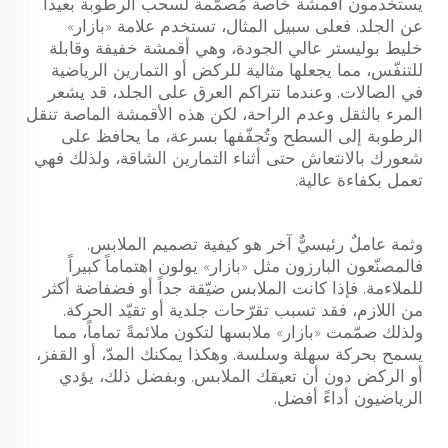
يستخدمون أقمشة خاصة مُصمَّمة لسحب الرطوبة بعيداً
عن الجلد. فعلى سبيل المثال، تستخدم علامة «بازار»
خليط بوليستر عالي الجودة، وهي أقمشة خفيفة وقابلة
للتنفّس، مما يجعلها مثالية للركض أو التمارين الرياضية
في الصالات. وعندما تتراكم العرق على الجلد، قد يشعر
المرء بالثقل وعدم الراحة، لكن هذه الأقمشة الماصة تنقل
الرطوبة إلى السطح وتُجفّفها بسرعة، ما يحافظ على
شعورك بالانتعاش حتى أثناء التمارين الشاقة، ولذلك فهي
تعمل بكفاءة عالية.
وثمة عاملٌ رئيسيٌّ آخر هو كيفية تصميم الملابس.
فالمصنّعون البارزون مثل «بازار» يولون اهتماماً كبيراً
للملاءمة. فإذا كانت الملابس ضيّقة جداً أو فضفاضة أكثر
من اللازم، فقد تسبب تقرّحات جلدية أو تقيّد الحركة.
ولذلك صمّمت «بازار» ملابسها لتكون ملائمةً تماماً، مما
يسمح بحركة سهلة وسلسة. وهكذا يمكنك المدّ، أو القفز،
أو الركض دون أن تعيقك الملابس. وبفضل ذلك، يؤدي
الرياضيون أداءً أفضل.