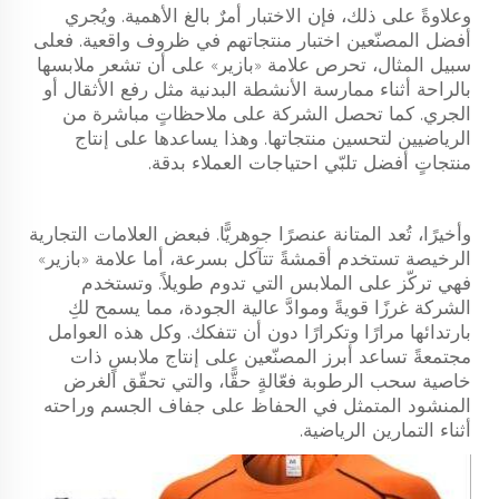
وعلاوةً على ذلك، فإن الاختبار أمرٌ بالغ الأهمية. ويُجري
أفضل المصنّعين اختبار منتجاتهم في ظروف واقعية. فعلى
سبيل المثال، تحرص علامة «بازير» على أن تشعر ملابسها
بالراحة أثناء ممارسة الأنشطة البدنية مثل رفع الأثقال أو
الجري. كما تحصل الشركة على ملاحظاتٍ مباشرة من
الرياضيين لتحسين منتجاتها. وهذا يساعدها على إنتاج
منتجاتٍ أفضل تلبّي احتياجات العملاء بدقة.
وأخيرًا، تُعد المتانة عنصرًا جوهريًّا. فبعض العلامات التجارية
الرخيصة تستخدم أقمشةً تتآكل بسرعة، أما علامة «بازير»
فهي تركّز على الملابس التي تدوم طويلاً. وتستخدم
الشركة غرزًا قويةً وموادَّ عالية الجودة، مما يسمح لكِ
بارتدائها مرارًا وتكرارًا دون أن تتفكك. وكل هذه العوامل
مجتمعةً تساعد أبرز المصنّعين على إنتاج ملابسٍ ذات
خاصية سحب الرطوبة فعّالةٍ حقًّا، والتي تحقّق الغرض
المنشود المتمثل في الحفاظ على جفاف الجسم وراحته
أثناء التمارين الرياضية.