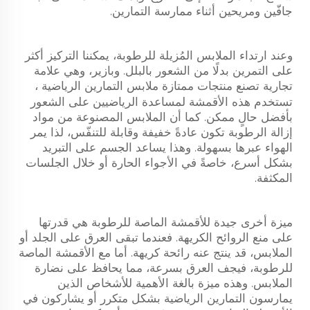
جافّين ومريحين أثناء ممارسة التمارين.
وعند ارتداء الملابس المُزيلة للرطوبة، يمكننا التركيز أكثر
على التمرين بدلًا من الشعور بالبلل. وبازير، وهي علامة
تجارية تصنع منتجات ممتازة
ملابس التمارين الرياضية
،
تستخدم هذه الأقمشة لمساعدة الرياضيين على الشعور
بأفضل حالٍ ممكن. كما أن الملابس المصنوعة من مواد
إزالة الرطوبة تكون عادةً خفيفة وقابلة للتنفّس، لذا يمر
الهواء عبرها بسهولة. وهذا يساعد الجسم على التبريد
بشكل أسرع، خاصةً في الأجواء الحارة أو خلال الجلسات
المكثفة.
ميزة أخرى جيدة للأقمشة الماصة للرطوبة هي قدرتها
على منع الروائح الكريهة. فعندما تبقى العرق على الجلد أو
الملابس، قد ينتج عنه رائحة كريهة. أما مع الأقمشة الماصة
للرطوبة، فيجف العرق بسرعة، مما يحافظ على نضارة
الملابس. وهذه ميزة بالغة الأهمية للأشخاص الذين
يمارسون التمارين الرياضية بشكل متكرر أو يشاركون في