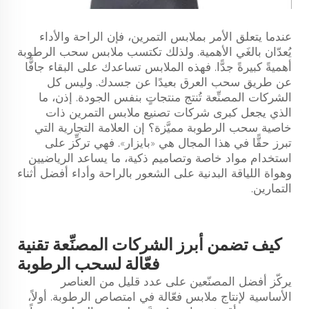
عندما يتعلق الأمر بملابس التمرين، فإن الراحة والأداء
يُعدّان بالغَي الأهمية. ولذلك تكتسب ملابس سحب الرطوبة
أهميةً كبيرةً جدًّا. فهذه الملابس تساعدك على البقاء جافًّا
عن طريق سحب العرق بعيدًا عن جسدك. وليس كل
الشركات المصنِّعة تُنتج منتجاتٍ بنفس الجودة. إذن، ما
الذي يجعل كبرى شركات تصنيع ملابس التمرين ذات
خاصية سحب الرطوبة مميَّزة؟ إن العلامة التجارية التي
تبرز حقًّا في هذا المجال هي «بايزار». فهي تركِّز على
استخدام مواد خاصة وتصاميم ذكية، ما يساعد الرياضيين
وهواة اللياقة البدنية على الشعور بالراحة وأداء أفضل أثناء
التمارين.
كيف تضمن أبرز الشركات المصنِّعة تقنية
فعّالة لسحب الرطوبة
يركّز أفضل المصنّعين على عدد قليل من العناصر
الأساسية لإنتاج ملابس فعّالة في امتصاص الرطوبة. أولاً،