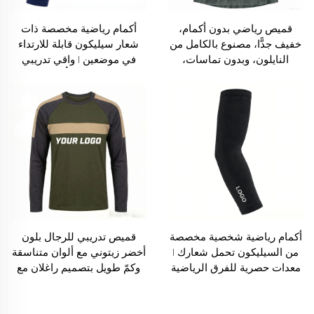
قميص رياضي بدون أكمام،
أكمام رياضية مخصصة ذات
خفيف جدًّا، مصنوع بالكامل من
شعار سيليكون قابلة للارتداء
النايلون، وبدون تماسات،
في موضعين | واقي تدريبي
وجنسه غير محدَّد، ويتميَّز
عالي المرونة وتنفُّس لرياضة
بخاصية التهوئة، ومثالي للركض
البيسبول وكرة السلة
والتمارين في الصالة الرياضية
ورياضة الجري في الطبيعة
أكمام رياضية شخصية مخصصة
قميص تدريبي للرجال بلون
من السيليكون تحمل شعارك |
أخضر زيتوني مع ألوان متناسقة
معدات حصرية للفرق الرياضية
وكمّ طويل بتصميم راغلان مع
مثل فرق ركوب الدراجات وفرق
شعار كبير مخصص
البيسبول