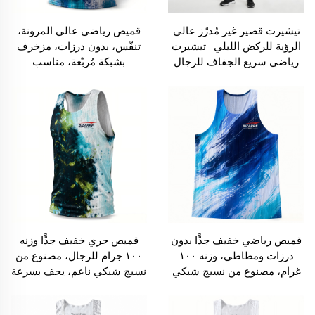
تيشيرت قصير غير مُدرّز عالي
قميص رياضي عالي المرونة،
الرؤية للركض الليلي | تيشيرت
تنفّس، بدون درزات، مزخرف
رياضي سريع الجفاف للرجال
بشبكة مُربّعة، مناسب
بدون أكمام
للجنسين، للاستخدام الخارجي
ولمسارات الجري والماراثون
والتدريب
قميص رياضي خفيف جدًّا بدون
قميص جري خفيف جدًّا وزنه
درزات ومطاطي، وزنه ١٠٠
١٠٠ جرام للرجال، مصنوع من
غرام، مصنوع من نسيج شبكي
نسيج شبكي ناعم، يجف بسرعة
مُجعَّد يسمح بالتهوية ويزيل
ويجعل الجسم يتنفَّس أثناء
العرق، ومناسب للتدريبات
التمارين الرياضية دون أكمام