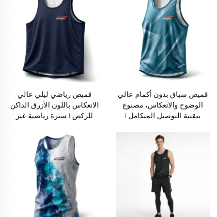
قميص سباق بدون أكمام عالي
قميص رياضي ليلي عالي
الوضوح والانعكاس، مصنوع
الانعكاس باللون الأزرق الداكن
بتقنية التوصيل المتكامل |
للركض | سترة رياضية غير
قميص رجالي خارجي
مرئية عالية المرونة للرجال
لل.marاثون سريع الجفاف
والنساء