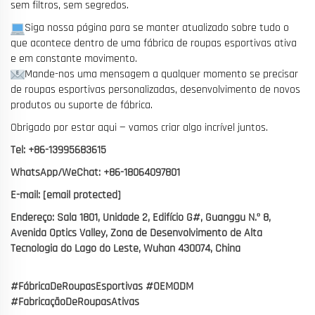
sem filtros, sem segredos.
Siga nossa página para se manter atualizado sobre tudo o
que acontece dentro de uma fábrica de roupas esportivas ativa
e em constante movimento.
Mande-nos uma mensagem a qualquer momento se precisar
de roupas esportivas personalizadas, desenvolvimento de novos
produtos ou suporte de fábrica.
Obrigado por estar aqui — vamos criar algo incrível juntos.
Tel: +86-13995683615
WhatsApp/WeChat: +86-18064097801
E-mail:
[email protected]
Endereço: Sala 1801, Unidade 2, Edifício G#, Guanggu N.º 8,
Avenida Optics Valley, Zona de Desenvolvimento de Alta
Tecnologia do Lago do Leste, Wuhan 430074, China
#FábricaDeRoupasEsportivas #OEMODM
#FabricaçãoDeRoupasAtivas