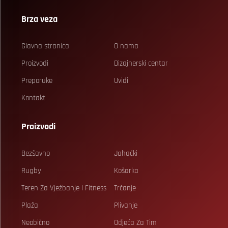
Brza veza
Glavna stranica
O nama
Proizvodi
Dizajnerski centar
Preporuke
Uvidi
Kontakt
Proizvodi
Bezšavno
Jahački
Rugby
Košarka
Teren Za Vježbanje I Fitness
Trčanje
Plaža
Plivanje
Neobično
Odjeća Za Tim