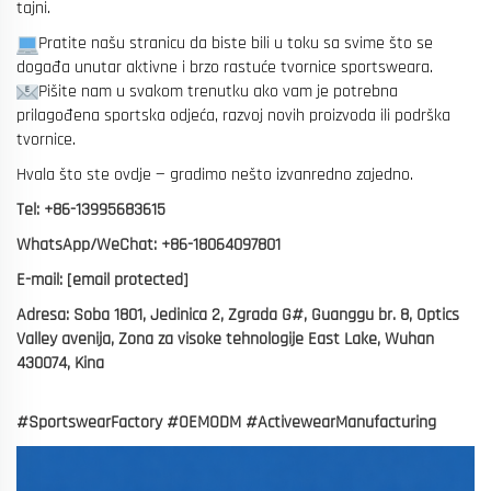
tajni.
Pratite našu stranicu da biste bili u toku sa svime što se
događa unutar aktivne i brzo rastuće tvornice sportsweara.
Pišite nam u svakom trenutku ako vam je potrebna
prilagođena sportska odjeća, razvoj novih proizvoda ili podrška
tvornice.
Hvala što ste ovdje — gradimo nešto izvanredno zajedno.
Tel: +86-13995683615
WhatsApp/WeChat: +86-18064097801
E-mail:
[email protected]
Adresa: Soba 1801, Jedinica 2, Zgrada G#, Guanggu br. 8, Optics
Valley avenija, Zona za visoke tehnologije East Lake, Wuhan
430074, Kina
#SportswearFactory #OEMODM #ActivewearManufacturing