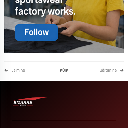
KÕIK
Eelmine
Järgmine