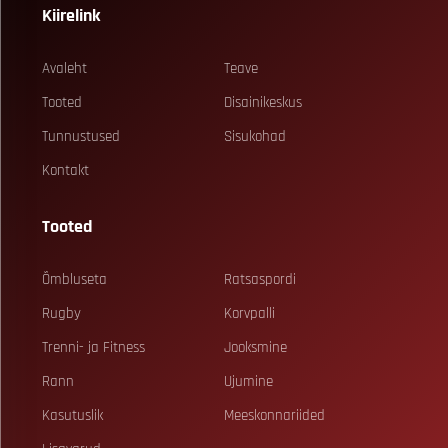
Kiirelink
Avaleht
Teave
Tooted
Disainikeskus
Tunnustused
Sisukohad
Kontakt
Tooted
Õmbluseta
Ratsaspordi
Rugby
Korvpalli
Trenni- ja Fitness
Jooksmine
Rann
Ujumine
Kasutuslik
Meeskonnariided