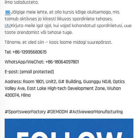
ilma saladusteta.
Jälgige meie lehte, et olla kursis kõige olulisemaga, mis
toimub aktiivses ja kiiresti liikuvas spordiriiete tehases.
Kirjuta meile igal ajal, kui vajad kohandatud spordiriietusi, uue
toote arendamist või tehase tuge.
Täname, et oled siin — koos loome midagi suurepärast.
Tel: +86-13995683615
WhatsApp/WeChat: +86-18064097801
E-post:
[email protected]
Aadress: Room 1801, Unit2, G# Building, Guanggu N0.8, Optics
Valley Ave, East Lake High-tech Development Zone, Wuhan
430074, Hiina
#SportswearFactory #OEMODM #ActivewearManufacturing