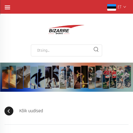
ET
Kõik uudised