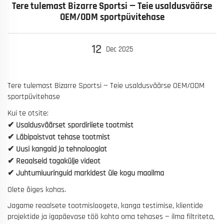
Tere tulemast Bizarre Sportsi — Teie usaldusväärse
OEM/ODM sportpüvitehase
12
Dec
2025
Tere tulemast Bizarre Sportsi — Teie usaldusväärse OEM/ODM
sportpüvitehase
Kui te otsite:
✔ Usaldusväärset spordiriiete tootmist
✔ Läbipaistvat tehase tootmist
✔ Uusi kangaid ja tehnoloogiat
✔ Reaalseid tagakülje videot
✔ Juhtumiuuringuid markidest üle kogu maailma
Olete õiges kohas.
Jagame reaalsete tootmisloogete, kanga testimise, klientide
projektide ja igapäevase töö kohta oma tehases — ilma filtriteta,