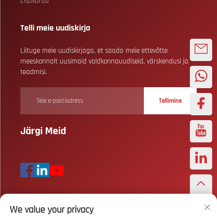
Lisavarud
Telli meie uudiskirja
Liituge meie uudiskirjaga, et saada meie ettevõtte
meeskonnalt uusimaid valdkonnauudiseid, värskendusi ja
teadmisi.
Tellimine
Järgi Meid
We value your privacy
Autoriõigus © Wuhan Bizarre Sports Co., Ltd. Kõik õigused reserved