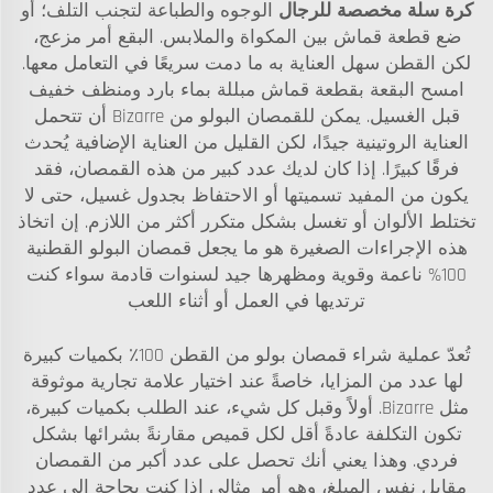
كرة سلة مخصصة للرجال
الوجوه والطباعة لتجنب التلف؛ أو
ضع قطعة قماش بين المكواة والملابس. البقع أمر مزعج،
لكن القطن سهل العناية به ما دمت سريعًا في التعامل معها.
امسح البقعة بقطعة قماش مبللة بماء بارد ومنظف خفيف
قبل الغسيل. يمكن للقمصان البولو من Bizarre أن تتحمل
العناية الروتينية جيدًا، لكن القليل من العناية الإضافية يُحدث
فرقًا كبيرًا. إذا كان لديك عدد كبير من هذه القمصان، فقد
يكون من المفيد تسميتها أو الاحتفاظ بجدول غسيل، حتى لا
تختلط الألوان أو تغسل بشكل متكرر أكثر من اللازم. إن اتخاذ
هذه الإجراءات الصغيرة هو ما يجعل قمصان البولو القطنية
100% ناعمة وقوية ومظهرها جيد لسنوات قادمة سواء كنت
ترتديها في العمل أو أثناء اللعب
تُعدّ عملية شراء قمصان بولو من القطن 100٪ بكميات كبيرة
لها عدد من المزايا، خاصةً عند اختيار علامة تجارية موثوقة
مثل Bizarre. أولاً وقبل كل شيء، عند الطلب بكميات كبيرة،
تكون التكلفة عادةً أقل لكل قميص مقارنةً بشرائها بشكل
فردي. وهذا يعني أنك تحصل على عدد أكبر من القمصان
مقابل نفس المبلغ، وهو أمر مثالي إذا كنت بحاجة إلى عدد