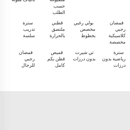
حسب
الطلب
قمصان
بولي رغبي
قطني
سترة
رجبي
مخصص
ملتصق
تدريب
كلاسيكية
بخطوط
بالحرارة
سلسة
مخصصة
سترة
تي شيرت
قميص
قمصان
رياضية بدون
بدون درزات
قطن بكم
رجبي
درزات
كامل
للرجال