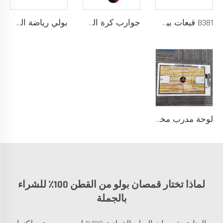
B381 قبعات بيسبول جديدة عصرية للرجال والنساء، قبعات فاخرة بتصميم أنيق، قبعة تراكر
جوارب كرة السلة للرجال بتصميم شعار مخصص، جوارب قطنية طويلة من السباندكس مع لبادة عالية، عينة مجانية، خدمة تصنيع المعدات الأصلية
بولي رياضة السلة بأكمام طويلة نسيج سريع الجفاف للإحماء، شعار مخصص
لوحة مدرب مخصصة من كلوريد متعدد الفينيل (PVC) 122 مع إمكانية طباعة الشعار بألوان مخصصة، تصميم متين للتدريب الرياضي والتخطيط التكتيكي
لماذا تختار قمصان بولو من القطن 100٪ للشراء
بالجملة