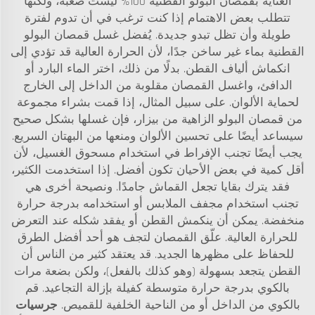
العناية بقمصان البولو القطنية 100% ليست صعبة، ولكنها
تتطلب بعض الاهتمام إذا كنت ترغب في أن تدوم لفترة
طويلة وأن تظل تبدو جديدة. يُفضل غسل قمصان البولو
القطنية بماء غير ساخن جدًا، لأن الحرارة العالية قد تؤدي إلى
انكماش ألياف القطن. بدلًا من ذلك، اختر الماء البارد أو
الدافئ، واغسل القمصان مقلوبة من الداخل إلى الخارج
لحماية الألوان. على سبيل المثال، إذا قمت بشراء مجموعة
من قمصان البولو الزاهية من بيزار، فإن غسلها بشكل صحيح
سيساعد أيضًا على تحسين الألوان ومنعها من البهتان السريع.
يجب أيضًا تجنب الإفراط في استخدام مسحوق الغسيل، لأن
أقل كمية في بعض الأحيان تكون أفضل. إذا استخدمت الكثير،
فقد يترك بقايا تجعل القماش جامدًا. ونصيحة أخرى هي
تجنب استخدام مجفف الملابس أو استخدامه بدرجة حرارة
منخفضة. يمكن أن ينكمش القطن أو يفقد شكله عند التعرض
للحرارة العالية. علّق القمصان لتجف هو أحد أفضل الطرق
للحفاظ على مظهرها الجديد. قد يعتقد كثير من الناس أن
القطن يتجعد بسهولة (وهو كذلك بالفعل)، ولكن بضعة مرات
بالكوي بدرجة حرارة متوسطة كفيلة بإزالة التجاعيد. قم
بالكوي من الداخل أو من الناحية الخلفية للقميص.
جرسيات