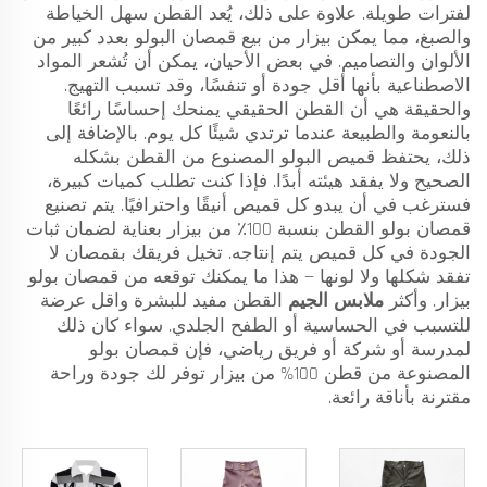
لفترات طويلة. علاوة على ذلك، يُعد القطن سهل الخياطة
والصبغ، مما يمكن بيزار من بيع قمصان البولو بعدد كبير من
الألوان والتصاميم. في بعض الأحيان، يمكن أن تُشعر المواد
الاصطناعية بأنها أقل جودة أو تنفسًا، وقد تسبب التهيج.
والحقيقة هي أن القطن الحقيقي يمنحك إحساسًا رائعًا
بالنعومة والطبيعة عندما ترتدي شيئًا كل يوم. بالإضافة إلى
ذلك، يحتفظ قميص البولو المصنوع من القطن بشكله
الصحيح ولا يفقد هيئته أبدًا. فإذا كنت تطلب كميات كبيرة،
فسترغب في أن يبدو كل قميص أنيقًا واحترافيًا. يتم تصنيع
قمصان بولو القطن بنسبة 100٪ من بيزار بعناية لضمان ثبات
الجودة في كل قميص يتم إنتاجه. تخيل فريقك بقمصان لا
تفقد شكلها ولا لونها — هذا ما يمكنك توقعه من قمصان بولو
بيزار. وأكثر
ملابس الجيم
القطن مفيد للبشرة واقل عرضة
للتسبب في الحساسية أو الطفح الجلدي. سواء كان ذلك
لمدرسة أو شركة أو فريق رياضي، فإن قمصان بولو
المصنوعة من قطن 100% من بيزار توفر لك جودة وراحة
مقترنة بأناقة رائعة.