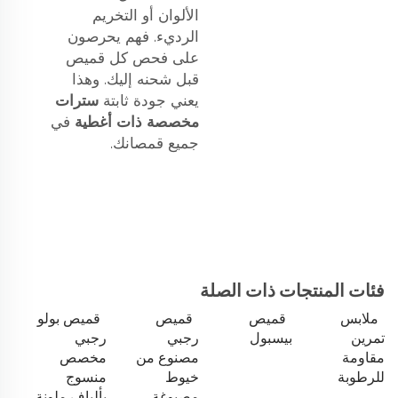
الألوان أو التخريم
الرديء. فهم يحرصون
على فحص كل قميص
قبل شحنه إليك. وهذا
يعني جودة ثابتة
سترات
مخصصة ذات أغطية
في
جميع قمصانك.
فئات المنتجات ذات الصلة
ملابس
قميص
قميص
قميص بولو
تمرين
بيسبول
رجبي
رجبي
مقاومة
مصنوع من
مخصص
للرطوبة
خيوط
منسوج
مصبوغة
بألياف ملونة