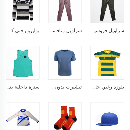
سراويل فروسية أداء عالي مع نمط سيليكون مضاد للانزلاق وخيارات لإضافة شعار الفريق المخصص
سراويل منافسة الفروسية بتقنية النقاط السيليكونية والتخصيص الكامل لنادي أو شعار شخصي
بوليرو رجبي كلاسيكي مخصص مصنوع من قماش يام داي ثقيل الوزن بأكمام طويلة بتصميم رجعي للرجال
بلوزة رغبي جافة سريعة مصممة لفريق المدرسة، بلوزة رغبي بقماش أداء يسحب الرطوبة مع تخصيص بالتحميص
تيشيرت بدون خياطة مصمم كقميص رياضي خالٍ من الاحتكاك لتحقيق أقصى درجات الراحة والأداء
سترة داخلية بدون خياطة مع بنية شريط ملصوق حراريًا ومقاس نحيف خالٍ من الاحتكاك حسب الطلب لتجربة رياضية فائقة بدون أي إلهاء