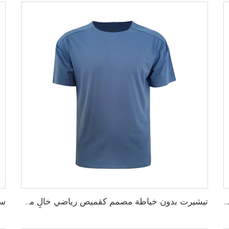
بلوزة رغبي جافة سريعة مصممة لفريق المدرسة، بلوزة رغبي بقماش أداء يسحب الرطوبة مع تخصيص بالتحميص
تيشيرت بدون خياطة مصمم كقميص رياضي خالٍ من الاحتكاك لتحقيق أقصى درجات الراحة والأداء