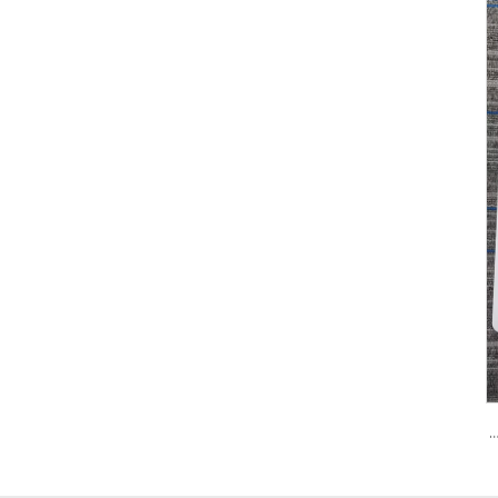
 من كلوريد متعدد الفينيل (PVC) 122 مع إمكانية طباعة الشعار بألوان مخصصة، تصميم متين للتدريب الرياضي والتخطيط التكتيكي