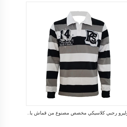
بوليرو رجبي كلاسيكي مخصص مصنوع من قماش يام داي ثقيل الوزن بأكمام طويلة بتصميم رجعي للرجال