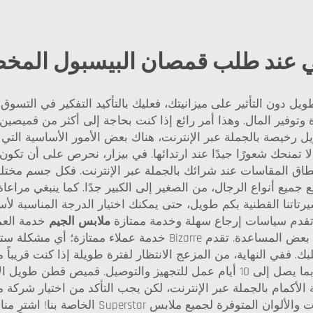
ي عند طلب قمصان البيسبول المخ
دون التأثير على ميزانيتك، فعليك بالتأكيد التفكير في التسوق 
وتوفير المال. وهذا أمر رائع إذا كنت بحاجة إلى أكثر من قميصي
خيصة بالجملة عبر الإنترنت، هناك بعض الأمور الأساسية التي يجب ا
منحك شعورًا جيدًا عند ارتدائها. في بيزار، نحرص على أن تكون
 نطاق المقاسات عند شرائك بالجملة عبر الإنترنت. فكل جسم مخت
ميع أنواع الرجال، من الصغير إلى الكبير جدًا. كما ينبغي مراعاة
يرتاتنا القطنية بكم طويل، حتى يمكنك اختيار الدرجة المناسبة لأ
جر تقدم سياسات إرجاع سهلة وخدمة ممتازة
ملابس الجيم
خدمة العم
فأنت ترغب في القدرة على إعادتها أو الحصول على بعض المساعدة. ت
قمصانك بأسرع وقت ممكن، ولكن يُرجى السماح بما يصل إلى 10 أيام عمل للتجهيز 
خاصة بنا! اشترِ منا بثقة للحصول على قمصان عالية الجودة ستحبها.