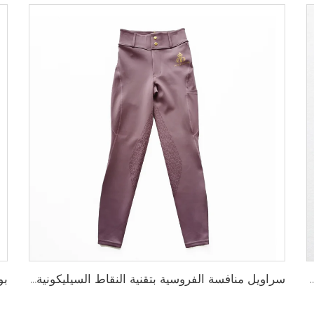
ط سيليكون مضاد للانزلاق وخيارات لإضافة شعار الفريق المخصص
سراويل منافسة الفروسية بتقنية النقاط السيليكونية والتخصيص الكامل لنادي أو شعار شخصي