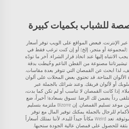
صصة للشباب بكميات كبيرة
عبر الإنترنت. فبعض المواقع على الويب توفر أسعار
ن (لمجموعة أو متجر، إلخ) أو إن كنت ترغب فقط في
لانتباه إليها عند اتخاذ قرار الشراء. آخر ما تودّه
 تيشيرتاتنا مصنوعة من القطن الناعم وخُيطت بدقة
لف، لذا ابحث عن القمصان التي تتوفر بعدة مقاسات.
 الألوان المتاحة. قد تحتوي بعض المحلات على ألوان
سلوبك أو لألوان فريقك. وعند شرائك بالجملة عبر
لاء. إذا كانت القمصان لا تناسب أو لم تكن كما بدت،
قدم Bizarre خدمة عملاء ممتازة؛ أي مشكلة ستتلقى رداً يضمن لك الرضا. تسوق بسعادة! أخيراً، ضع
في اعتبارك السرعة التي يقوم بها المتجر بشحن طلبك. ففي النهاية، من المزعج الانتظار لفترة طويلة إذا كنت قريباً من موعد تسليم القمصان. إن Bizarre ملتزمة بتسليم
والتوصيل. قميص قطن طويل الأكمام للرجال بالجملة يمكنك توفير المال مع توفر
تشكيلة واسعة عند شراء قمصان رجالية قطنية طويلة الأكمام بالجملة عبر الإنترنت، لكن يجب التأكد من اختيار شركة موثوقة. تعد Weird مكاناً جيداً للبدء، لأننا نمتلك أسعاراً