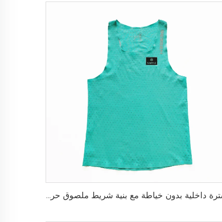
سترة داخلية بدون خياطة مع بنية شريط ملصوق حراريًا ومقاس نحيف خالٍ من الاحتكاك حسب الطلب لتجربة رياضية فائقة بدون أي إلهاء