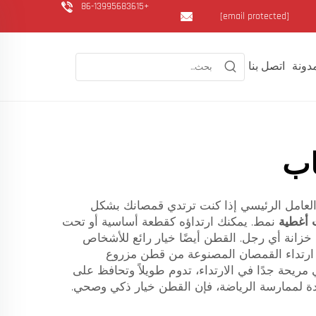
+86-13995683615
[email protected]
دونة
اتصل بنا
اب
 العامل الرئيسي إذا كنت ترتدي قمصانك بشكل
 أغطية
نمط. يمكنك ارتداؤه كقطعة أساسية أو تحت
خزانة أي رجل. القطن أيضًا خيار رائع للأشخاص
فإن ارتداء القمصان المصنوعة من قطن مزروع
الحد من الضرر البيئي. في بيزار نحن نركز على تي شيرتات قطنية طويلة الأكمام بنسبة 100٪، وهي مريحة جدًا في الارتداء، تدوم طويلاً وتحافظ على
ة لممارسة الرياضة، فإن القطن خيار ذكي وصحي.