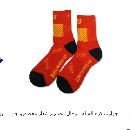
جديدة عصرية للرجال والنساء، قبعات فاخرة بتصميم أنيق، قبعة تراكر
جوارب كرة السلة للرجال بتصميم شعار مخصص، جوارب قطنية طويلة من السباندكس مع لبادة عالية، عينة مجانية، خدمة تصنيع المعدات الأصلية