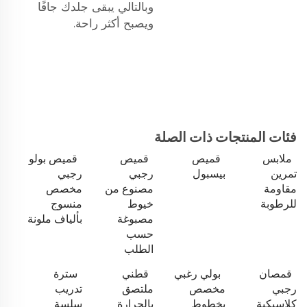
وبالتالي يبقى جلدك جافًا
ويصبح أكثر راحة.
فئات المنتجات ذات الصلة
ملابس
قميص
قميص
قميص بولو
تمرين
بيسبول
رجبي
رجبي
مقاومة
مصنوع من
مخصص
للرطوبة
خيوط
منسوج
مصبوغة
بألياف ملونة
حسب
الطلب
قمصان
بولي رغبي
قطني
سترة
رجبي
مخصص
ملتصق
تدريب
كلاسيكية
بخطوط
بالحرارة
سلسة