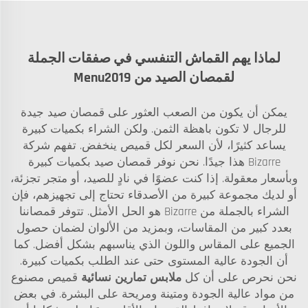
لماذا يهم القماش التنفسي في صفقات الجملة
لقمصان الصيد من Menu2019
يمكن أن يكون من الصعب العثور على قمصان صيد جيدة
للرجال لا تكون باهظة الثمن. ولكن الشراء بكميات كبيرة
يساعد كثيرًا، لأن السعر لكل قميص ينخفض. تفهم شركة
Bizarre هذا جيدًا. نحن نوفر قمصان صيد بكميات كبيرة
وبأسعار معقولة. إذا كنت عضوًا في نادٍ للصيد، أو متجر تجزئة،
أو لديك مجموعة كبيرة من الأصدقاء تحتاج إلى تجهيزهم، فإن
الشراء بالجملة من Bizarre هو الحل الأمثل. تتوفر قمصاننا
بعدد كبير من المقاسات، وبمزيد من الألوان لضمان حصول
الجميع على المقاس واللون الذي يناسبهم بشكل أفضل. كما
أن الجودة عالية المستوى حتى عند الطلب بكميات كبيرة.
نحن نحرص على أن كل
ملابس تمارين نسائية
قميص مصنوع
من مواد عالية الجودة ومتينة ومريحة على البشرة. في بعض