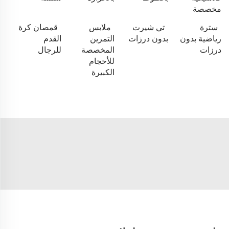
مخصصة
سترة
تي شيرت
ملابس
قمصان كرة
رياضية بدون
بدون درزات
التمرين
القدم
درزات
المخصصة
للرجال
للأحجام
الكبيرة