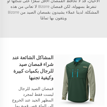
الأحيان، قد لا تحافظ القمصان الأقل سعرًا على شكلها أو
تنفرط بسهولة، لكن قمصان Bizarre لا تعاني من هذه
المشكلة. لدينا عملاء يشيدون بقمصان الصيد من Bizarre
ويثقون بها تمامًا
المشاكل الشائعة عند
شراء قمصان صيد
للرجال بكميات كبيرة
وكيفية تجنبها
قمصان الصيد للرجال
ليست فقط لمجرد
المظهر الجيد عند الخروج
إلى الماء. فهي قوية بما