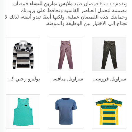
وتقدم Bizarre قمصان صيد
ملابس تمارين للنساء
قمصان
مصممة لتحمل العناصر القاسية وتحافظ على برودتك
وحمايتك. هذه القمصان عملية، ولكنها أيضًا تبدو أنيقة، لذلك لا
تحتاج إلى الاختيار بين الوظيفة والموضة.
سراويل فروسية أداء عالي مع نمط سيليكون مضاد للانزلاق وخيارات لإضافة شعار الفريق المخصص
سراويل منافسة الفروسية بتقنية النقاط السيليكونية والتخصيص الكامل لنادي أو شعار شخصي
بوليرو رجبي كلاسيكي مخصص مصنوع من قماش يام داي ثقيل الوزن بأكمام طويلة بتصميم رجعي للرجال