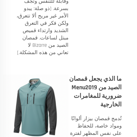
وقابلة للتنفس وتُجف
بسرعة. [ذو صلة: يبدو
الأمر غير مريح ألا تتعرق،
ولكن فكر في التعرق
الشديد وارتداء قميص
مبتل لساعات. قمصان
الصيد من Bizarre لا
تعاني من هذه المشكلة.]
ما الذي يجعل قمصان
الصيد من Menu2019
ضرورية للمغامرات
الخارجية
تُدمج قمصان بيزار ألوانًا
ومواد خاصة، للحفاظ
على نفس المظهر لفترة