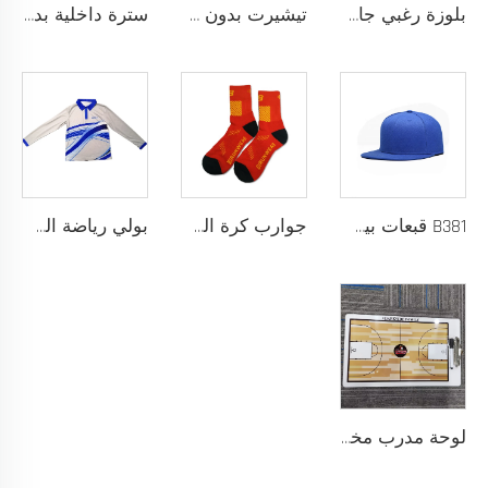
بلوزة رغبي جافة سريعة مصممة لفريق المدرسة، بلوزة رغبي بقماش أداء يسحب الرطوبة مع تخصيص بالتحميص
تيشيرت بدون خياطة مصمم كقميص رياضي خالٍ من الاحتكاك لتحقيق أقصى درجات الراحة والأداء
سترة داخلية بدون خياطة مع بنية شريط ملصوق حراريًا ومقاس نحيف خالٍ من الاحتكاك حسب الطلب لتجربة رياضية فائقة بدون أي إلهاء
B381 قبعات بيسبول جديدة عصرية للرجال والنساء، قبعات فاخرة بتصميم أنيق، قبعة تراكر
جوارب كرة السلة للرجال بتصميم شعار مخصص، جوارب قطنية طويلة من السباندكس مع لبادة عالية، عينة مجانية، خدمة تصنيع المعدات الأصلية
بولي رياضة السلة بأكمام طويلة نسيج سريع الجفاف للإحماء، شعار مخصص
لوحة مدرب مخصصة من كلوريد متعدد الفينيل (PVC) 122 مع إمكانية طباعة الشعار بألوان مخصصة، تصميم متين للتدريب الرياضي والتخطيط التكتيكي