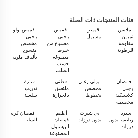
فئات المنتجات ذات الصلة
ملابس
قميص
قميص
قميص بولو
تمرين
بيسبول
رجبي
رجبي
مقاومة
مصنوع من
مخصص
للرطوبة
خيوط
منسوج
مصبوغة
بألياف ملونة
حسب
الطلب
قمصان
بولي رغبي
قطني
سترة
رجبي
مخصص
ملتصق
تدريب
كلاسيكية
بخطوط
بالحرارة
سلسة
مخصصة
سترة
تي شيرت
أطقم
قمصان كرة
رياضية بدون
بدون درزات
قمصان
السلة
درزات
البيسبول
المصنوعة