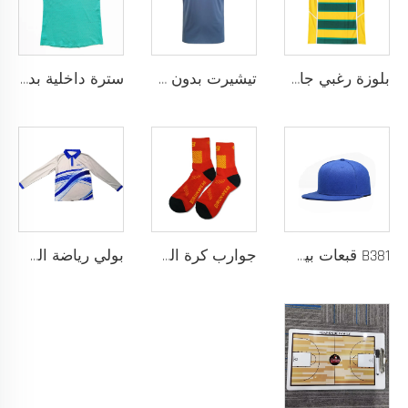
بلوزة رغبي جافة سريعة مصممة لفريق المدرسة، بلوزة رغبي بقماش أداء يسحب الرطوبة مع تخصيص بالتحميص
تيشيرت بدون خياطة مصمم كقميص رياضي خالٍ من الاحتكاك لتحقيق أقصى درجات الراحة والأداء
سترة داخلية بدون خياطة مع بنية شريط ملصوق حراريًا ومقاس نحيف خالٍ من الاحتكاك حسب الطلب لتجربة رياضية فائقة بدون أي إلهاء
B381 قبعات بيسبول جديدة عصرية للرجال والنساء، قبعات فاخرة بتصميم أنيق، قبعة تراكر
جوارب كرة السلة للرجال بتصميم شعار مخصص، جوارب قطنية طويلة من السباندكس مع لبادة عالية، عينة مجانية، خدمة تصنيع المعدات الأصلية
بولي رياضة السلة بأكمام طويلة نسيج سريع الجفاف للإحماء، شعار مخصص