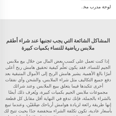
لوحة مدرب مخصصة من كلوريد متعدد الفينيل (PVC) 122 مع إمكانية طباعة الشعار بألوان مخصصة، تصميم متين للتدريب الرياضي والتخطيط التكتيكي
المشاكل الشائعة التي يجب تجنبها عند شراء أطقم
ملابس رياضية للنساء بكميات كبيرة
إذا كنت تعمل على كسب بعض المال من خلال بيع ملابس
الجيم للنساء، فقد يكون تعلُّم كيفية تحقيق هامش ربح أعلى
أمرًا بالغ الأهمية. يشير هامش الربح إلى الأموال المتبقية بعد
دفع جميع التكاليف مثل شراء الملابس، والشحن وأي نفقات
أخرى تتكبدها فيما يتعلق ببيع الملابس. وعند شرائك
مجموعات ملابس الجيم بكميات كبيرة، ويُعرف ذلك أيضًا
بالشراء بالجملة، فإنك تدفع في النهاية أقل مقابل كل قطعة.
إنها طريقة رائعة لزيادة هوامش أرباحك ضِعْفَيْن، وعندما تبيع
بأسعار عادية، تكون تكلفة الشراء منخفضة جدًا بحيث تتيح لك