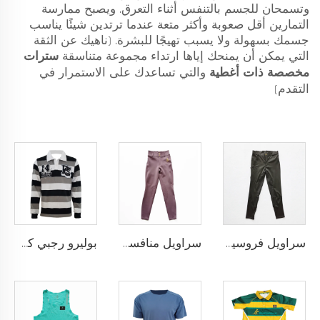
وتسمحان للجسم بالتنفس أثناء التعرق. ويصبح ممارسة
التمارين أقل صعوبة وأكثر متعة عندما ترتدين شيئًا يناسب
جسمك بسهولة ولا يسبب تهيجًا للبشرة. (ناهيك عن الثقة
التي يمكن أن يمنحك إياها ارتداء مجموعة متناسقة
سترات
مخصصة ذات أغطية
والتي تساعدك على الاستمرار في
التقدم)
سراويل فروسية أداء عالي مع نمط سيليكون مضاد للانزلاق وخيارات لإضافة شعار الفريق المخصص
سراويل منافسة الفروسية بتقنية النقاط السيليكونية والتخصيص الكامل لنادي أو شعار شخصي
بوليرو رجبي كلاسيكي مخصص مصنوع من قماش يام داي ثقيل الوزن بأكمام طويلة بتصميم رجعي للرجال