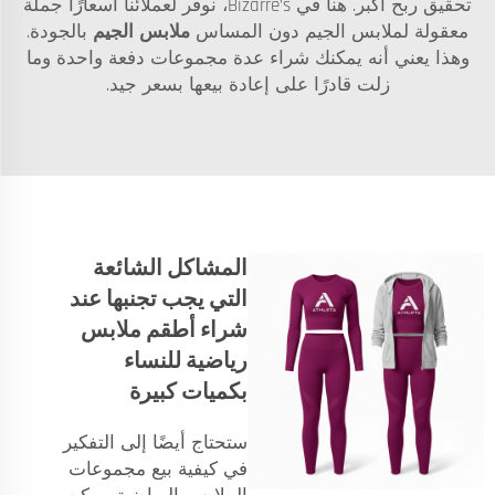
تحقيق ربح أكبر. هنا في Bizarre’s، نوفر لعملائنا أسعارًا جملة
معقولة لملابس الجيم دون المساس
ملابس الجيم
بالجودة.
وهذا يعني أنه يمكنك شراء عدة مجموعات دفعة واحدة وما
زلت قادرًا على إعادة بيعها بسعر جيد.
المشاكل الشائعة
التي يجب تجنبها عند
شراء أطقم ملابس
رياضية للنساء
بكميات كبيرة
ستحتاج أيضًا إلى التفكير
في كيفية بيع مجموعات