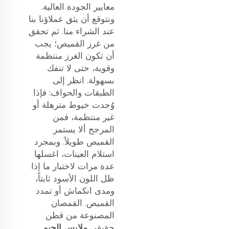
معايير الجودة العالية.
ونتوقع أن يثق عملاؤنا بنا
عند الشراء منا. ثم تحقق
من غرز القميص؛ يجب
أن تكون الغرز منتظمة
وقوية، حتى لا تنفك
بسهولة. انظر إلى
الطبقات والحواف: فإذا
وُجدت خيوط مترهلة أو
غير منتظمة، فمن
المرجح ألا يستمر
القميص طويلاً. وبمجرد
استلام العينات، اغسلها
عدة مرات لاختبار ما إذا
ظل اللون الأسود ثابتاً،
ومدى انكماش أو تمدد
القميص. القمصان
المصنوعة من قطن
حقيقي
ملابس الجيم
.