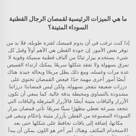
ما هي الميزات الرئيسية لقمصان الرجال القطنية
السوداء المتينة؟
إذا كنت ترغب في أن يدوم قميصك لفترة طويلة، فلا بد من
توفر بعض الأمور. إن جودة القطن هي الأهم أولاً وقبل كل
شيء. يستخدم بيزار ثيابًا من ألياف قطنية سميكة وقوية لا
تمزق بسهولة ولا تفقد شكلها سريعًا. يمكنك ارتداء القميص
عدة مرات وغسله، ومع ذلك يظل مريحًا وبحالة جيدة. هناك
أيضًا أمور أخرى مهمة جدًا. فبعض القمصان تحتوي على
درزات ضعيفة تنفجر بسهولة، ولكن ليس قمصاننا! درزاتنا
مشدودة بالتساوي ومخيطة بدقة عالية. كما ينبغي أن تكون
الأزرار والياقات متينة أيضًا. فالأزرار المترهلة والياقات التي
تتجعد بسرعة تعطي مظهرًا سيئًا سريعًا. تأتي قمصان بيزار
السوداء المصنوعة من القطن بأزرار مثبتة بإحكام وتبقى في
مكانها، إضافة إلى ياقات تحافظ على شكلها حتى بعد
الاستخدام المكثف. وهناك أمر آخر هو اللون. يمكن أن يبدأ