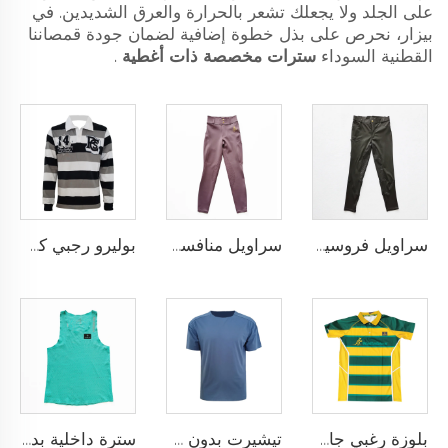
على الجلد ولا يجعلك تشعر بالحرارة والعرق الشديدين. في
بيزار، نحرص على بذل خطوة إضافية لضمان جودة قمصاننا
القطنية السوداء
سترات مخصصة ذات أغطية
.
سراويل فروسية أداء عالي مع نمط سيليكون مضاد للانزلاق وخيارات لإضافة شعار الفريق المخصص
سراويل منافسة الفروسية بتقنية النقاط السيليكونية والتخصيص الكامل لنادي أو شعار شخصي
بوليرو رجبي كلاسيكي مخصص مصنوع من قماش يام داي ثقيل الوزن بأكمام طويلة بتصميم رجعي للرجال
بلوزة رغبي جافة سريعة مصممة لفريق المدرسة، بلوزة رغبي بقماش أداء يسحب الرطوبة مع تخصيص بالتحميص
تيشيرت بدون خياطة مصمم كقميص رياضي خالٍ من الاحتكاك لتحقيق أقصى درجات الراحة والأداء
سترة داخلية بدون خياطة مع بنية شريط ملصوق حراريًا ومقاس نحيف خالٍ من الاحتكاك حسب الطلب لتجربة رياضية فائقة بدون أي إلهاء