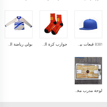
B381 قبعات بيسبول جديدة عصرية للرجال والنساء، قبعات فاخرة بتصميم أنيق، قبعة تراكر
جوارب كرة السلة للرجال بتصميم شعار مخصص، جوارب قطنية طويلة من السباندكس مع لبادة عالية، عينة مجانية، خدمة تصنيع المعدات الأصلية
بولي رياضة السلة بأكمام طويلة نسيج سريع الجفاف للإحماء، شعار مخصص
لوحة مدرب مخصصة من كلوريد متعدد الفينيل (PVC) 122 مع إمكانية طباعة الشعار بألوان مخصصة، تصميم متين للتدريب الرياضي والتخطيط التكتيكي