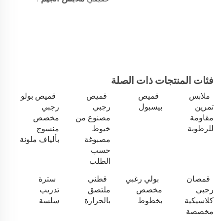
فئات المنتجات ذات الصلة
ملابس
قميص
قميص
قميص بولو
تمرين
بيسبول
رجبي
رجبي
مقاومة
مصنوع من
مخصص
للرطوبة
خيوط
منسوج
مصبوغة
بألياف ملونة
حسب
الطلب
قمصان
بولي رغبي
قطني
سترة
رجبي
مخصص
ملتصق
تدريب
كلاسيكية
بخطوط
بالحرارة
سلسة
مخصصة