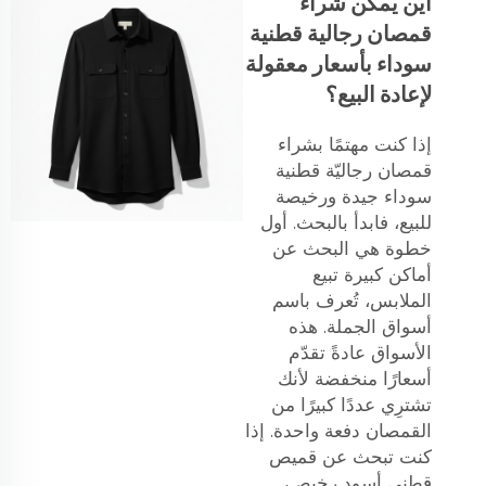
أين يمكن شراء
قمصان رجالية قطنية
سوداء بأسعار معقولة
لإعادة البيع؟
إذا كنت مهتمًا بشراء
قمصان رجاليّة قطنية
سوداء جيدة ورخيصة
للبيع، فابدأ بالبحث. أول
خطوة هي البحث عن
أماكن كبيرة تبيع
الملابس، تُعرف باسم
أسواق الجملة. هذه
الأسواق عادةً تقدّم
أسعارًا منخفضة لأنك
تشترِي عددًا كبيرًا من
القمصان دفعة واحدة. إذا
كنت تبحث عن قميص
قطني أسود رخيص،