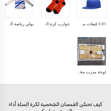
B381 قبعات بيسبول جديدة عصرية للرجال والنساء، قبعات فاخرة بتصميم أنيق، قبعة تراكر
جوارب كرة السلة للرجال بتصميم شعار مخصص، جوارب قطنية طويلة من السباندكس مع لبادة عالية، عينة مجانية، خدمة تصنيع المعدات الأصلية
بولي رياضة السلة بأكمام طويلة نسيج سريع الجفاف للإحماء، شعار مخصص
لوحة مدرب مخصصة من كلوريد متعدد الفينيل (PVC) 122 مع إمكانية طباعة الشعار بألوان مخصصة، تصميم متين للتدريب الرياضي والتخطيط التكتيكي
كيف تحسّن القمصان الشخصية لكرة السلة أداء