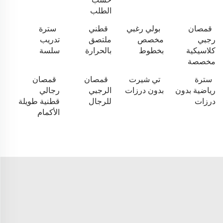
حسب
الطلب
قمصان
بولي رغبي
قطني
سترة
رجبي
مخصص
ملتصق
تدريب
كلاسيكية
بخطوط
بالحرارة
سلسة
مخصصة
سترة
تي شيرت
قمصان
قمصان
رياضية بدون
بدون درزات
الرجبي
رجالي
درزات
للرجال
قطنية طويلة
الأكمام