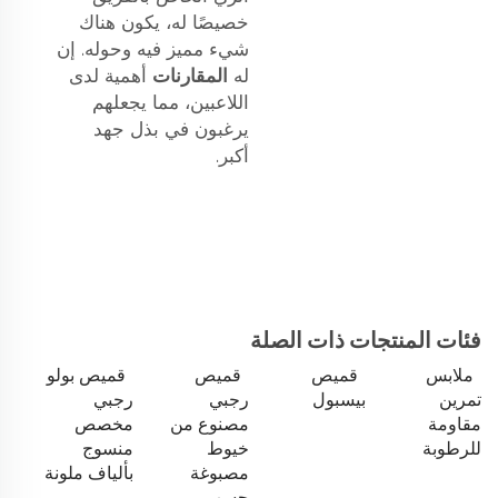
خصيصًا له، يكون هناك
شيء مميز فيه وحوله. إن
له
المقارنات
أهمية لدى
اللاعبين، مما يجعلهم
يرغبون في بذل جهد
أكبر.
فئات المنتجات ذات الصلة
ملابس
قميص
قميص
قميص بولو
تمرين
بيسبول
رجبي
رجبي
مقاومة
مصنوع من
مخصص
للرطوبة
خيوط
منسوج
مصبوغة
بألياف ملونة