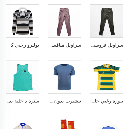
سراويل فروسية أداء عالي مع نمط سيليكون مضاد للانزلاق وخيارات لإضافة شعار الفريق المخصص
سراويل منافسة الفروسية بتقنية النقاط السيليكونية والتخصيص الكامل لنادي أو شعار شخصي
بوليرو رجبي كلاسيكي مخصص مصنوع من قماش يام داي ثقيل الوزن بأكمام طويلة بتصميم رجعي للرجال
بلوزة رغبي جافة سريعة مصممة لفريق المدرسة، بلوزة رغبي بقماش أداء يسحب الرطوبة مع تخصيص بالتحميص
تيشيرت بدون خياطة مصمم كقميص رياضي خالٍ من الاحتكاك لتحقيق أقصى درجات الراحة والأداء
سترة داخلية بدون خياطة مع بنية شريط ملصوق حراريًا ومقاس نحيف خالٍ من الاحتكاك حسب الطلب لتجربة رياضية فائقة بدون أي إلهاء