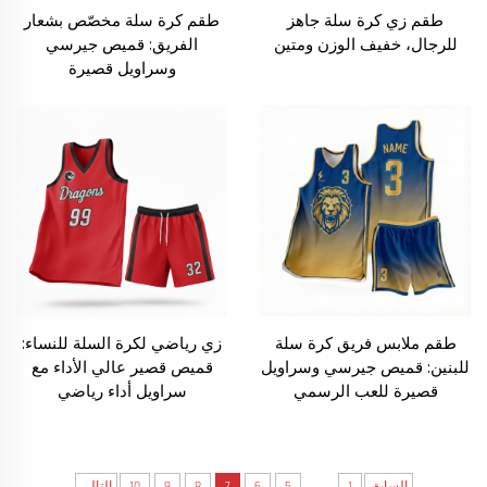
طقم زي كرة سلة جاهز
طقم كرة سلة مخصّص بشعار
للرجال، خفيف الوزن ومتين
الفريق: قميص جيرسي
وسراويل قصيرة
طقم ملابس فريق كرة سلة
زي رياضي لكرة السلة للنساء:
للبنين: قميص جيرسي وسراويل
قميص قصير عالي الأداء مع
قصيرة للعب الرسمي
سراويل أداء رياضي
...
السابق
1
5
6
7
8
9
10
التالي