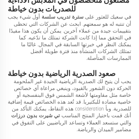
مصنّعون متخصصون في الملابس الأداءية
للصدريات بدون خياطة
في سعيك للعثور على
سترة تدريب سلسة
أول شيء يجب
أن تنتبه له هو سمعتهم. ابحث عن الشركات التي تحظى
بتقييمات جيدة من عملاء آخرين. يمكن أن يكون هذا مفيدًا
في التحقق مما إذا كانت الشركة تمتلك ما تدّعيه. كما
يمكنك النظر في خبرتها السابقة في المجال. غالبًا ما
تمتلك الشركات المنشأة منذ فترة طويلة أفضل
الممارسات المتأصلة.
صعود الصدرية الرياضية بدون خياطة
يجب أن يتيح لك الصدرية الرياضية الجيدة غير الملحومة
الحركة دون الشعور بالقيود، وينبغي مراعاة أي خصائص
خاصة مثل مقاومتها لأشعة الشمس فوق البنفسجية أو
خاصية مضادة للبكتيريا. قد تُعد هذه الخصائص قيمة إضافية
للصدرية. وبأ consideration هذه النقاط، يمكنك التأكد من
أنك قمت باختيار المنتج المناسب
تي شيرت بدون درزات
والتي ستسعد العملاء وتساعد الرياضيين على التفوق في
مضامير الميدان والرياضة.