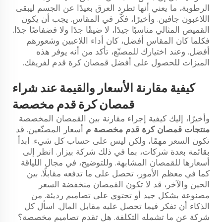
الرطوبة، ما يعني أنها تطرد العرق بعيدًا عن الجسم ليبقى
اللاعبون جافين. وأخيرًا، فكّر في المقاس. يجب أن يكون
القميص المثالي مناسبًا جيدًا، لا ضيقًا جدًا ولا فضفاضًا جدًا.
فكلما كان المقاس أفضل، كان أداء اللاعبين وشعورهم
أفضل. وعند اختيارك للمصنّع، تأكد من أنه يوفر هذه
الميزات للحصول على أفضل قمصان كرة قدم لفريقك.
كيفية مقارنة الأسعار والقيمة عند شراء
قمصان كرة قدم مخصصة
وأخيرًا، إليك كيفية إجراء مقارنة بين القمصان المخصصة
منتجات قمصان كرة قدم مخصصة
م
أسعار المصنّعين. قد
تكون السعر مهمًا، ولكن ليس على حساب كل شيء. ابدأ
بقائمة بعدة شركات، بما في ذلك شركة بيزار. انظر إلى
أسعارها للقمصان المشابهة. وللتوضيح، في مجال اللياقة
كما في معظم الأمور، تحصل على ما تدفعه مقابلًا. بين
الحين والآخر، قد لا تكون القمصان منخفضة السعر
مصنوعة بشكل جيد أو تحتوي على تصاميم رديئة. من
الذكاء أن تفكر فيما تحصل عليه مقابل المال. اسأل كل
شركة عن ما تشمله التكلفة. هل تقدم تصاميم مخصصة؟