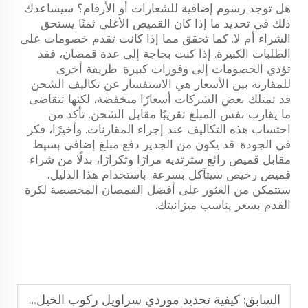
هل توجد رسوم إضافية للشعارات أو الأرقام؟ سيساعدك
ذلك في تحديد ما إذا كان القميص الأغلى ثمنًا يستحق
الشراء أم لا. كما تحقق مما إذا كانت تقدم خصومات على
الطلبات الكبيرة. إذا كنت بحاجة إلى عدة قمصان، فقد
تؤدي الخصومات إلى وفورات كبيرة. طريقة أخرى
للمقارنة بين الأسعار هي الاستفسار عن تكاليف الشحن.
قد تمتلك بعض الشركات أسعارًا منخفضة، لكنها تتقاضى
ما يقارب نفس المبلغ تقريبًا مقابل الشحن. تأكد من
احتساب هذه التكاليف عند إجراء المقارنات. وأخيرًا، فكر
في الجودة. قد يكون من الجدير دفع مبلغ إضافي بسيط
مقابل قميص رائع سترتديه مرارًا وتكرارًا، بدلًا من شراء
قميص رخيص سيتآكل بسرعة. باستخدام هذا الدليل،
ستتمكن من العثور على أفضل القمصان المخصصة لكرة
القدم بسعر يناسب ميزانيتك.
السابق:
كيفية تحديد موردي سراويل ركوب الخيل عالية الجودة