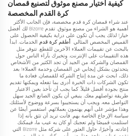
كيفية اختيار مصنع موثوق لتصنيع قمصان
كرة القدم المخصصة
عند شراء قمصان كرة قدم مخصصة، فإن الجانب الأكثر
أهمية هو الشراء من مصنع موثوق. تقدم Bizarre لك أفضل
خيار! لذلك يجب أن تكون على دراية بكيفية الحصول على
القميص المخصص المثالي
أطقم كرة قدم
الخدمات. ابدأ
بالبحث عن تقييمات العملاء الآخرين للقطع. تتوفر مثل
هذه التقييمات على الإنترنت. وتخبرك بآراء الناس حول
القمصان والشركة. من الجيد أن تجد الكثير من الأشخاص
يتحدثون بشكل إيجابي عن القمصان وخدمة العملاء! بعد
ذلك، ابحث عن مدة إنتاج الشركة للقمصان. فعادة ما
تكون الشركات ذات الخبرة أدرى بما تفعله ويمكنها تقديم
منتج بجودة أفضل قليلاً. كما يجب أن تأخذ بعين الاعتبار
طريقة تواصلهم معك. ينبغي أن يكون الصانع الجيد سهل
التواصل معه. ويجب أن يستجيبوا بسرعة ووضوح لأسئلتك.
وهذا مؤشر على أنهم يهتمون بعملائهم. استفسر أيضًا عن
سياسة الإرجاع الخاصة بهم. فأنت تريد أن تثق بأنه إذا
استلمت قميصًا ولم تعجبك أو كان به عيب ما، فيمكنك
إعادته. وأخيرًا، حاول العثور على شركة مثل Bizarre التي
تقدم عينات متاحة. هذا يعني أنه يمكنك رؤية القميص