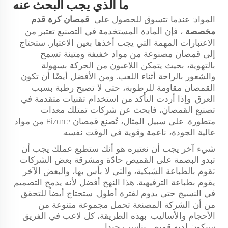
ما الذي يجب البحث عنه
المواد: عندما تتسوق للحصول على
قمصان كرة قدم
مخصصة
، فإن المادة المستخدمة في التصنيع تعتبر من
الاعتبارات المهمة التي يجب أخذها بعين الاعتبار. ستحتاج
إلى قمصان مصنوعة من مواد خفيفة ومتينة تسمح
بالتهوية، بحيث يتمكن اللاعبون من الحركة بسهولة
والشعور بالراحة أثناء اللعب. ومن الأفضل أيضًا أن تكون
القمصان مقاومة للرطوبة، حتى لا تصبح رطبة بسبب
العرق. وإذا أردت التأكد من استخدام تقنيات متقدمة في
تصنيع القمصان، فابحث عن شركات تمتلك معدات
متطورة. على سبيل المثال، تُصنع قمصان Bizarre من مواد
عالية الجودة، ناعمة وقوية في الوقت نفسه.
شيء آخر يجب أن نعتبره هو أنك ستطبع عملك يجب أن
تبدو البصمة على القميص حادّة ومشرقة بعض الشركات
تقوم بالطباعة الشبكية، والتي لا بأس بها، والبعض الآخر
يقوم بطباعة الترفيهية. هذا النهج أفضل لأنه يدمج التصميم
في النسيج حتى يدوم لفترة أطول. ستحتاج أيضاً للتحقق
من أن الشركة المصنعة تحمل مجموعة متنوعة من
الأحجام والأساليب. بهذه الطريقة، كل لاعب في الفريق
سيكون لديه قميص يناسب جيدا.