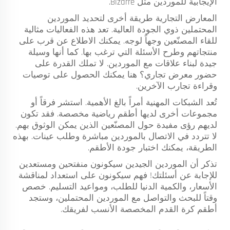
الإيجابية للموردين مثل Bizarre.
المعارض التجارية طريقة أخرى لتحديد الموردين
المحتملين ذوي الجودة العالية. تعد هذه الفعاليات مثالية
للقاء المصنّعين وجهاً لوجه. يمكنك الاطلاع عن قرب على
منتجاتهم وطرح الأسئلة التي ترغب بها. كما أنها وسيلة
جيدة لبناء علاقات مع الموردين. لا تملك القدرة على
حضور معرض تجاري؟ هنا يمكنك الحصول على توصيات
وقراءة تجارب الآخرين.
تُعد الشبكات المهنية أمراً بالغ الأهمية. استشر فرقاً أو
مجموعات أخرى لديها أطقم رياضية مخصصة. فقد تكون
لديهم رؤى مفيدة حول المصنّعين الذين يمكن الوثوق بهم.
لا تتردد في الاتصال بالموردين مباشرة وطلب عينات. بهذه
الطريقة، يمكنك اختبار جودة الأطقم.
تذكر أن الموردين الجيدين سيكونون منفتحين ومستعدين
للإجابة عن أسئلتك! فهم سيكونون على استعداد لمناقشة
الأسعار، والكمية الدنيا للطلب، ومواعيد التسليم. خصص
وقتاً للبحث والتواصل مع الموردين المحتملين، وستجد
أطقم كرة القدم المخصصة الأنسب لفريقك.