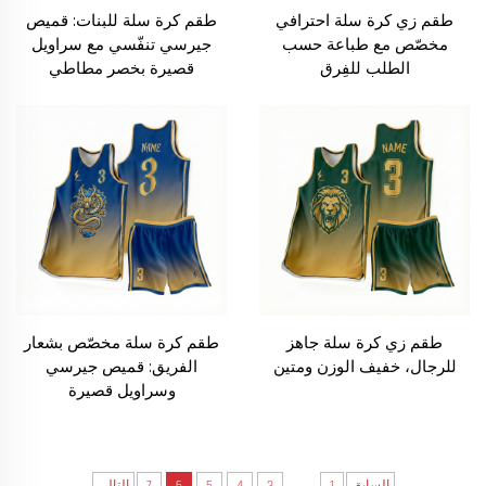
طقم زي كرة سلة احترافي
طقم كرة سلة للبنات: قميص
مخصّص مع طباعة حسب
جيرسي تنفّسي مع سراويل
الطلب للفِرق
قصيرة بخصر مطاطي
طقم زي كرة سلة جاهز
طقم كرة سلة مخصّص بشعار
للرجال، خفيف الوزن ومتين
الفريق: قميص جيرسي
وسراويل قصيرة
...
السابق
1
3
4
5
6
7
التالي