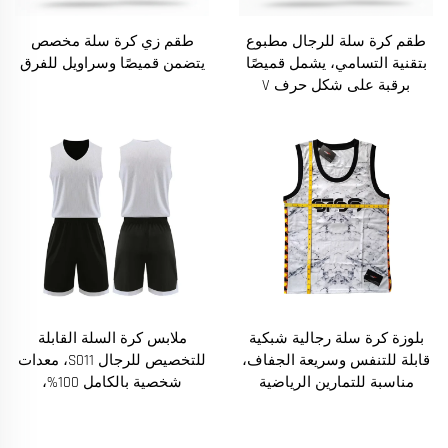
طقم كرة سلة للرجال مطبوع
طقم زي كرة سلة مخصص
بتقنية التسامي، يشمل قميصًا
يتضمن قميصًا وسراويل للفرق
برقبة على شكل حرف V
وسراويل متناسقة
بلوزة كرة سلة رجالية شبكية
ملابس كرة السلة القابلة
قابلة للتنفس وسريعة الجفاف،
للتخصيص للرجال S011، معدات
مناسبة للتمارين الرياضية
شخصية بالكامل 100%،
والتدريبات الأدائية
مجموعات تنفس متاحة بأحجام
كبيرة