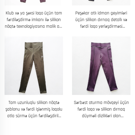
Klub və ya şəxsi loqo üçün tam
Peşəkar atlı idman geyimləri
fərdiləşdirmə imkanı ilə silikon
üçün silikon dırnaq detallı və
nöqtə texnologiyasına malik atlı
fərdi loqo yerləşdirməsi
idman yarış pantolonları
mümkün olan tikilmiş atla
sürmə leginqi
Tam uzunluqlu silikon nöqtə
Sərbəst oturma mövqeyi üçün
şablonu və fərdi işlənmiş loqolu
fərdi loqo və silikon dırnaq
atla sürmə üçün fərdiləşdirilə
düyməli dizlikləri olan
bilən pantolonlar
qadınların atlı idman üçün tayt
pantolonları