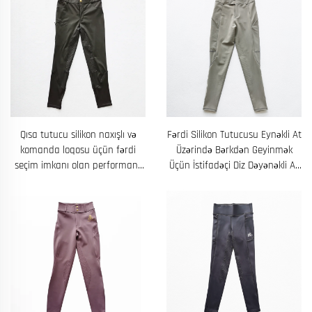
Qısa tutucu silikon naxışlı və
Fərdi Silikon Tutucusu Eynəkli At
komanda loqosu üçün fərdi
Üzərində Bərkdən Geyinmək
seçim imkanı olan performans
Üçün İstifadəçi Diz Dəyənəkli At
atlı idman şalvarları
İdmanı Şalvarları