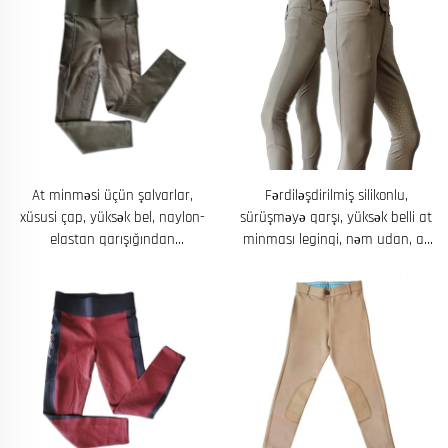
At minməsi üçün şalvarlar,
Fərdiləşdirilmiş silikonlu,
xüsusi çap, yüksək bel, naylon-
sürüşməyə qarşı, yüksək belli at
elastan qarışığından
minması leginqi, nəm udan, at
hazırlanmış at idmanı üçün
minması üçün sıx oturan geyim
breçlər.