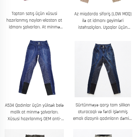
Toptan satış üçün xüsusi
Az miqdarda sifariş (LOW MOQ)
hazırlanmış naylon-elastan at
ilə at idmanı geyimləri
idmanı şalvarları. At minmə
istehsalçıları. Uşaqlar üçün
şalvarları
yüksək elastiklikli, tez quruyan
at minmə şalvarları
Sürtünməyə qarşı tam silikon
A534 Qadınlar üçün yüksək belə
oturacaqlı və fərdi işlənmiş
malik at minmə şalvarları.
emalı dizaynlı qadınların dəmirli
Xüsusi hazırlanmış OEM anti-
atla sürmə şalvarları
sürüşmə at idmanı şalvarları.
Dəniz mavi rəngli şalvarlar