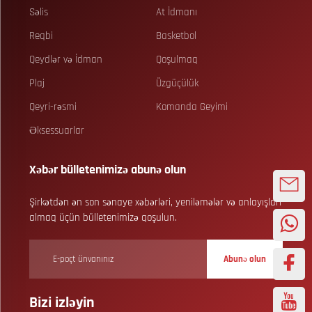
Səlis
At İdmanı
Reqbi
Basketbol
Qeydlər və İdman
Qoşulmaq
Plaj
Üzgüçülük
Qeyri-rəsmi
Komanda Geyimi
Əksessuarlar
Xəbər bülletenimizə abunə olun
Şirkətdən ən son sənaye xəbərləri, yeniləmələr və anlayışları
almaq üçün bülletenimizə qoşulun.
Abunə olun
Bizi izləyin