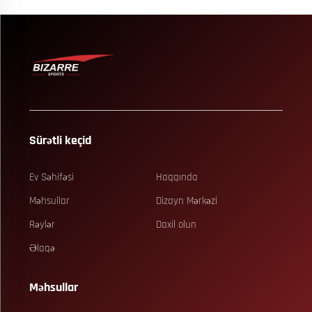
Sürətli keçid
Ev Səhifəsi
Haqqında
Məhsullar
Dizayn Mərkəzi
Rəylər
Daxil olun
Əlaqə
Məhsullar