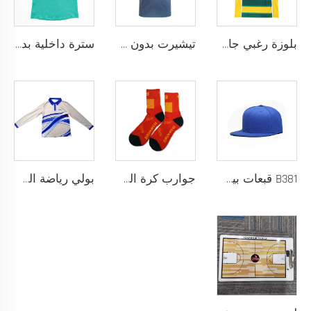
بلوزة رغبي جافة سريعة مصممة لفريق المدرسة، بلوزة رغبي بقماش أداء يسحب الرطوبة مع تخصيص بالتحميص
تيشيرت بدون خياطة مصمم كقميص رياضي خالٍ من الاحتكاك لتحقيق أقصى درجات الراحة والأداء
سترة داخلية بدون خياطة مع بنية شريط ملصوق حراريًا ومقاس نحيف خالٍ من الاحتكاك حسب الطلب لتجربة رياضية فائقة بدون أي إلهاء
B381 قبعات بيسبول جديدة عصرية للرجال والنساء، قبعات فاخرة بتصميم أنيق، قبعة تراكر
جوارب كرة السلة للرجال بتصميم شعار مخصص، جوارب قطنية طويلة من السباندكس مع لبادة عالية، عينة مجانية، خدمة تصنيع المعدات الأصلية
بولي رياضة السلة بأكمام طويلة نسيج سريع الجفاف للإحماء، شعار مخصص