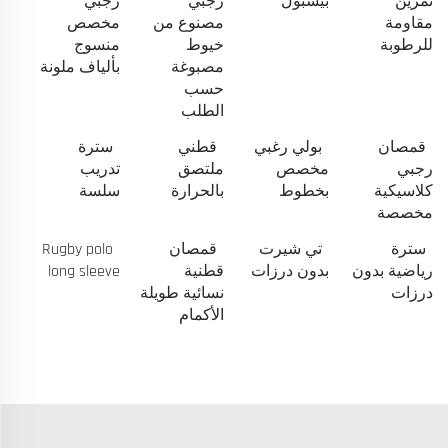
تمرين
بيسبول
رجبي
رجبي
مقاومة
مصنوع من
مخصص
للرطوبة
خيوط
منسوج
مصبوغة
بألياف ملونة
حسب
الطلب
قمصان
بولي رغبي
قطني
سترة
رجبي
مخصص
ملتصق
تدريب
كلاسيكية
بخطوط
بالحرارة
سلسة
مخصصة
سترة
تي شيرت
قمصان
Rugby polo
رياضية بدون
بدون درزات
قطنية
long sleeve
درزات
نسائية طويلة
الأكمام