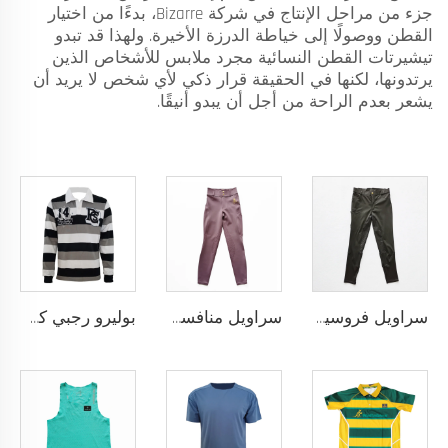
جزء من مراحل الإنتاج في شركة Bizarre، بدءًا من اختيار
القطن ووصولًا إلى خياطة الدرزة الأخيرة. ولهذا قد تبدو
تيشيرتات القطن النسائية مجرد ملابس للأشخاص الذين
يرتدونها، لكنها في الحقيقة قرار ذكي لأي شخص لا يريد أن
يشعر بعدم الراحة من أجل أن يبدو أنيقًا.
سراويل فروسية أداء عالي مع نمط سيليكون مضاد للانزلاق وخيارات لإضافة شعار الفريق المخصص
سراويل منافسة الفروسية بتقنية النقاط السيليكونية والتخصيص الكامل لنادي أو شعار شخصي
بوليرو رجبي كلاسيكي مخصص مصنوع من قماش يام داي ثقيل الوزن بأكمام طويلة بتصميم رجعي للرجال