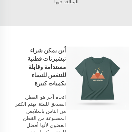
المبالغة فيها.
أين يمكن شراء
تيشيرتات قطنية
مستدامة وقابلة
للتنفس للنساء
بكميات كبيرة
اتجاه آخر هو القطن
الصديق للبيئة. يهتم الكثير
من الناس بالملابس
المصنوعة من القطن
العضوي لأنها أفضل