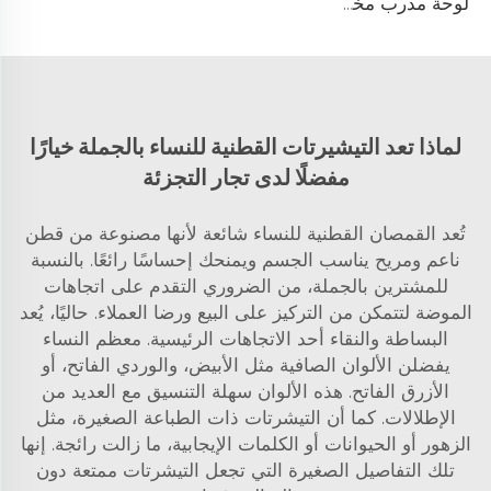
لوحة مدرب مخصصة من كلوريد متعدد الفينيل (PVC) 122 مع إمكانية طباعة الشعار بألوان مخصصة، تصميم متين للتدريب الرياضي والتخطيط التكتيكي
لماذا تعد التيشيرتات القطنية للنساء بالجملة خيارًا
مفضلًا لدى تجار التجزئة
تُعد القمصان القطنية للنساء شائعة لأنها مصنوعة من قطن
ناعم ومريح يناسب الجسم ويمنحك إحساسًا رائعًا. بالنسبة
للمشترين بالجملة، من الضروري التقدم على اتجاهات
الموضة لتتمكن من التركيز على البيع ورضا العملاء. حاليًا، يُعد
البساطة والنقاء أحد الاتجاهات الرئيسية. معظم النساء
يفضلن الألوان الصافية مثل الأبيض، والوردي الفاتح، أو
الأزرق الفاتح. هذه الألوان سهلة التنسيق مع العديد من
الإطلالات. كما أن التيشرتات ذات الطباعة الصغيرة، مثل
الزهور أو الحيوانات أو الكلمات الإيجابية، ما زالت رائجة. إنها
تلك التفاصيل الصغيرة التي تجعل التيشرتات ممتعة دون