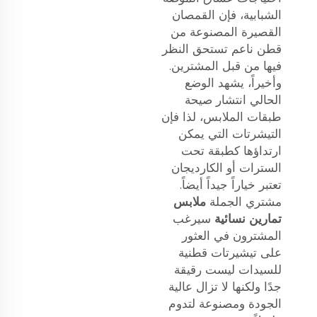
الشبابية، فإن القمصان
القصيرة المصنوعة من
قطن ناعم تستحق النظر
فيها من قبل المشترين.
وأخيراً، يشهد الوضع
الحالي انتشار صيحة
طبقات الملابس، لذا فإن
التيشرتات التي يمكن
ارتداؤها كطبقة تحت
السترات أو الكارديجان
تعتبر خياراً جيداً أيضاً.
مشتري الجملة
ملابس
تمارين نسائية
سيرغب
المشترون في العثور
على تيشيرتات قطنية
للسيدات ليست رقيقة
جدًا ولكنها لا تزال عالية
الجودة ومصنوعة لتدوم