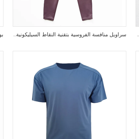
ط سيليكون مضاد للانزلاق وخيارات لإضافة شعار الفريق المخصص
سراويل منافسة الفروسية بتقنية النقاط السيليكونية والتخصيص الكامل لنادي أو شعار شخصي