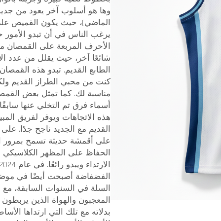
وها هو أسلوب آخر يعود من جديد:
الماضي)، حيث يكون القميص على 
يرغب الناس في أن تبدو الأمور حق
الأحرف المربعة على القمصان من 
شائعًا آخر، حيث يقلل من عدد ا
الطابع القديم. تبدو هذه القمصان 
كنت من محبي الطراز القديم ول
مناسبة لك. كما تمثل بعض القمص
أسماء فرق تم التخلي عنها سابقًا،
هذه الاتجاهات ويوفر لفريق المبي
القديم مع الجديد ناجح جدًا. على
على أقمشة حديثة تسمح بمرور ال
الحفاظ على المظهر الكلاسيكي نفس
الفضفاضة أصبحت أيضًا في موضة،
السلة في السنوات السابقة، مع ال
المعجبون والهواة الذين يربطون 
بدلاته مع تلك التي ارتداها الأ