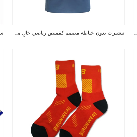
بلوزة رغبي جافة سريعة مصممة لفريق المدرسة، بلوزة رغبي بقماش أداء يسحب الرطوبة مع تخصيص بالتحميص
تيشيرت بدون خياطة مصمم كقميص رياضي خالٍ من الاحتكاك لتحقيق أقصى درجات الراحة والأداء