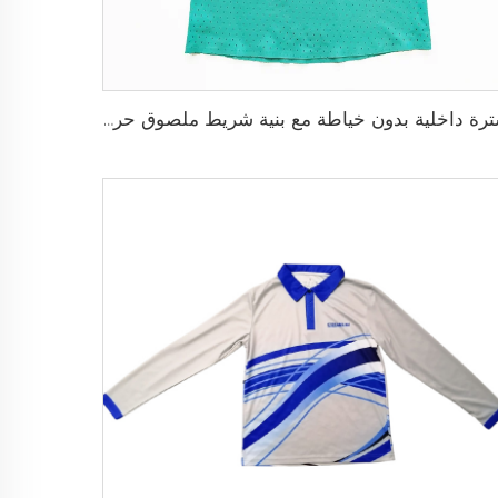
سترة داخلية بدون خياطة مع بنية شريط ملصوق حراريًا ومقاس نحيف خالٍ من الاحتكاك حسب الطلب لتجربة رياضية فائقة بدون أي إلهاء