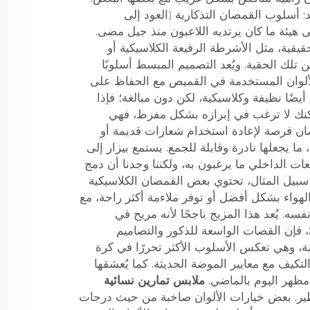
 أسلوب القمصان التذكارية (العود إلى
هيئة ما كان يرتديه اللاعبون منذ جيل مضى.
يقية، مثل الأشرطة الرفيعة الكلاسيكية أو
تلك الحقبة. ويُعد التصميم المبسط أسلوبًا
لألوان المستخدمة في القميص مع الحفاظ على
أيضًا نظيفة وكلاسيكية، لكن دون مبالغة؛ فإذا
كنك لا ترغب في إبرازه بشكل مفرط، فهي
ان فرصة لإعادة استخدام شعارات قديمة أو
 ما يجعلها نادرة وقابلة للجمع. يستمع بيزار إلى
عات الداخلي ما يرغبون به، ولكننا وجدنا أن دمج
 سبيل المثال، تحتوي بعض القمصان الكلاسيكية
هواء بشكل أفضل أو توفر ملاءمة أكثر راحة، مع
ه. يُعد هذا المزيج ناجحًا لأنه مريح في
الارتداء ويبدو رائعًا. في عام 2024، فإن القصات الواسعة للذكور والتصاميم
 وهي تعكس الأسلوب الأكثر تحررًا في كرة
تكيف مع معايير الموضة الحديثة. كما يُعشقها
مظهر اليوم بالماضي.
ملابس تمارين نسائية
ساطير. بعض خيارات الألوان صاخبة من حيث درجات