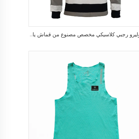
بوليرو رجبي كلاسيكي مخصص مصنوع من قماش يام داي ثقيل الوزن بأكمام طويلة بتصميم رجعي للرجال