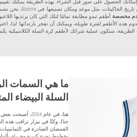
 إذا كان بإمكانك الحصول على صور قبل الشراء. بهذه الطريقة يمكنك تق
البائع قادرًا أيضًا على إخ
دم مخصصة
أطقم تبدو مطابقة تمامًا لتلك التي كان يرتديها اللاع
وم هذه الأطقم لفترة طويلة، ويمكنك أن تفخر بارتدائها. لذا، اختر 
ذه الطريقة، ستكون عملية شرائك لأطقم كرة السلة الكلاسيكية بكمي
ما هي السمات ال
السلة البيضاء المت
هنا، في عام 2024، 
جدًا، وكنّا في بيزار نراقب هذ
القمصان الصادرة في الثمانينيا
بخطوط نصية كبيرة وجريئة بألوا