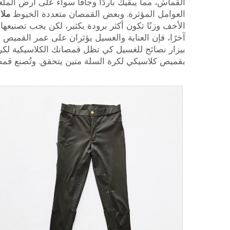
القماش، مما يبقيك باردًا وجافًا سواء على أرض الم
العوامل المؤثرة. وبعض القمصان متعددة الخيوط
ملا
الأخف وزنًا تكون أكثر برودة بكثير، لكن يجب تصنيعها
آخرًا، فإن العناية والغسيل يؤثران على عمر القميص 
بيزار نصائح للغسيل كي تظل قمصانك الكلاسيكية لكرة ا
بقميص كلاسيكي لكرة السلة متين يتحقق. وتُصنع قمصان