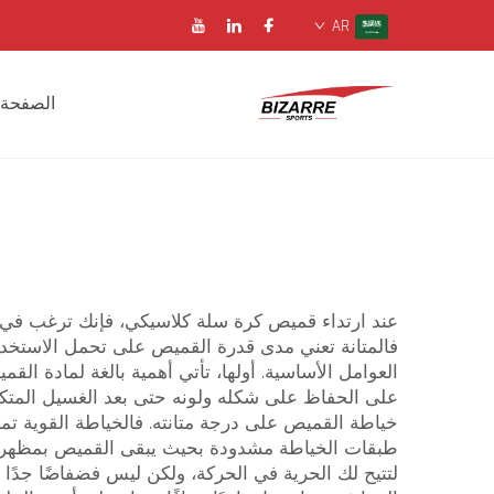
AR
الصفحة 
عند ارتداء قميص كرة سلة كلاسيكي، فإنك ترغب في أن ي
فالمتانة تعني مدى قدرة القميص على تحمل الاستخدام
العوامل الأساسية. أولها، تأتي أهمية بالغة لمادة ا
على الحفاظ على شكله ولونه حتى بعد الغسيل المتكرر. 
خياطة القميص على درجة متانته. فالخياطة القوية تمنع
طبقات الخياطة مشدودة بحيث يبقى القميص بمظهر جد
لتتيح لك الحرية في الحركة، ولكن ليس فضفاضًا جدًا ل