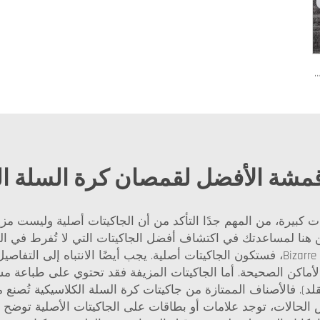
 من كلوريد متعدد الفينيل (PVC) 122 مع إمكانية طباعة الشعار بألوان مخصصة، تصميم متين للتدريب الرياضي والتخطيط التكتيكي
أقمشة الأفضل لقمصان كرة السلة ال
كبيرة، من المهم جدًا التأكد من أن الجاكيتات أصلية وليست مزيفة
رتداء وتستمر لفترة أطول. هنا في Bizarre، نحن هنا لمساعدتك في اكتشاف أفضل الجاكيتات 
من البائع. فإذا قمت بالشراء من مصدر موثوق مثل Bizarre، فستكون الجاكيتات أصلية. يجب 
الأماكن الصحيحة. أما الجاكيتات المزيفة فقد تحتوي على طباع
). فالأصناف الممتازة من جاكيتات كرة السلة الكلاسيكية تُصنع من
الات، توجد علامات أو بطاقات على الجاكيتات الأصلية توضح أنها 