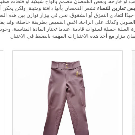
لعب أو خارجه. وبعض القمصان مصمم بألواح شبكية أو فتحات صغيرة
بس تمارين للنساء
تشعر القمصان بأنها دافئة ومتينة، ولكن يمكن
 جيدًا لتفادي التمزق أو الشقوق. نحن في بيزار نوازن بين هذه ال
الطويل وكذلك على الراحة. اغسِ القميص بطريقة خاطئة، وقد يفقد 
لسلة جميلة لسنوات قادمة. عندما تختار المادة المناسبة، وجودة 
 بيزار مع أخذ هذه الاعتبارات المهمة بالضبط في الاعتبار.