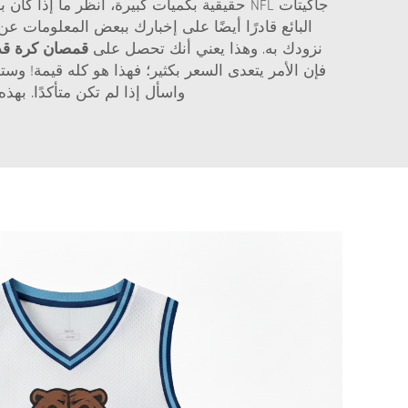
جاكيتات NFL حقيقية بكميات كبيرة، انظر ما
نزودك به. وهذا يعني أنك تحصل على
قمصان كرة ق
فإن الأمر يتعدى السعر بكثير؛ فهذا هو كله قيمة! وستد
واسأل إذا لم تكن متأكدًا. به