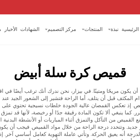
الرئيسية
نبذة
المنتجات
مركز التصميم
الشهادات
الأخبار
م
قميص كرة سلة أبيض
كون مريحًا ومتينًا. في بيزار، نحن ندرك أنك ترغب أيضًا في اقتن
 المكثف قبل أن يتلف. أما الراحة فتشير إلى الشعور الجيد عند ل
لقميص. إذ تعكس القمصان عالية الجودة خلطات نسيجية تحتوي على 
كما ينبغي ألا تكون المادة رقيقة جدًا أو رخيصة، لأنها قد تمزق ب
 القميص من التآكل والتمزق أثناء المباريات أو الأنشطة البدنية ا
يد. وتتحدد درجة الراحة من خلال مواد القميص. فيجب أن يكون 
درجة أنه يعيق الحركة. وتأتي عاملة التهوية كعامل أساسي آخر. إذ 