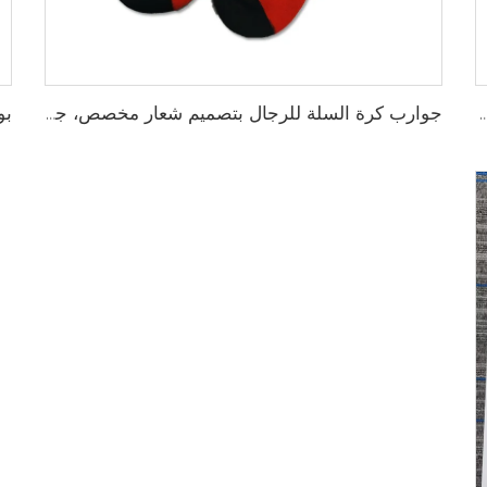
جديدة عصرية للرجال والنساء، قبعات فاخرة بتصميم أنيق، قبعة تراكر
جوارب كرة السلة للرجال بتصميم شعار مخصص، جوارب قطنية طويلة من السباندكس مع لبادة عالية، عينة مجانية، خدمة تصنيع المعدات الأصلية