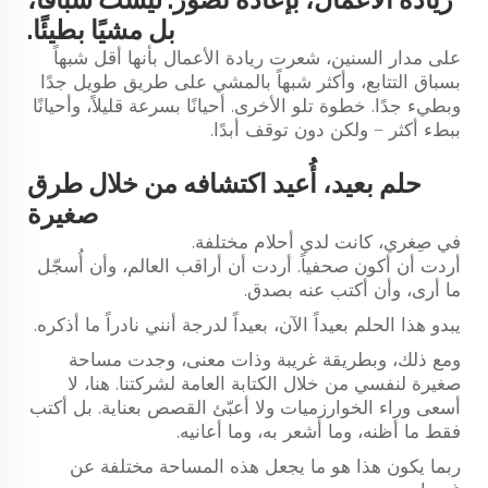
ريادة الأعمال، بإعادة تصور: ليست سباقًا،
بل مشيًا بطيئًا.
على مدار السنين، شعرت ريادة الأعمال بأنها أقل شبهاً
بسباق التتابع، وأكثر شبهاً بالمشي على طريق طويل جدًا
وبطيء جدًا. خطوة تلو الأخرى. أحيانًا بسرعة قليلاً، وأحيانًا
ببطء أكثر — ولكن دون توقف أبدًا.
حلم بعيد، أُعيد اكتشافه من خلال طرق
صغيرة
في صِغري، كانت لدي أحلام مختلفة.
أردت أن أكون صحفياً. أردت أن أراقب العالم، وأن أُسجّل
ما أرى، وأن أكتب عنه بصدق.
يبدو هذا الحلم بعيداً الآن، بعيداً لدرجة أنني نادراً ما أذكره.
ومع ذلك، وبطريقة غريبة وذات معنى، وجدت مساحة
صغيرة لنفسي من خلال الكتابة العامة لشركتنا. هنا، لا
أسعى وراء الخوارزميات ولا أعبّئ القصص بعناية. بل أكتب
فقط ما أظنه، وما أشعر به، وما أعانيه.
ربما يكون هذا هو ما يجعل هذه المساحة مختلفة عن