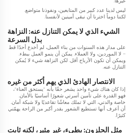
غيرها.
ليس لدينا عدد كبير من المتابعين، ونفوذنا متواضع.
لكننا دوماً اخترنا أن نبقى أمينين لأنفسنا.
الشيء الذي لا يمكن التنازل عنه: النزاهة
بدل السرعة
على مدار هذه السنوات من بناء العمل، لم أخدع أحدًا قط
— لا الموردين، ولا العملاء. يمكن أن ينمو العمل ببطء.
ويمكن أن تكون الأرباح أقل. لكن النزاهة شيء لا يُمكن
التنازل عنه.
الانتصار الهادئ الذي يهم أكثر من غيره
إذا كان هناك شيء واحد يشعر حقًا بأنه "يستحق العناء"،
فهو القدرة على تأمين أسرتي شعورًا أساسيًا بالأمان.
خاصة والدتي، التي لا تملك معاشًا تقاعديًا ولا شبكة أمان.
أن أعرف أنها تستطيع الشعور بقدر أكبر من الراحة يهمّني
كثيرًا.
مثل الحلزون: بطيء، غير مثير، لكنه ثابت