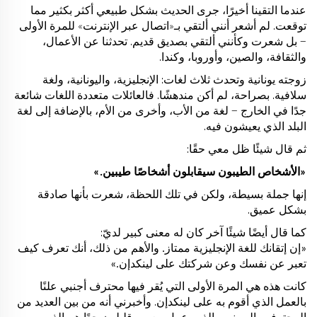
عندما التقينا أخيرًا، جرى الحديث بشكل طبيعي أكثر بكثير مما
توقعت. لم أشعر أنني ألتقي بـ«اتصال عبر الإنترنت» للمرة الأولى
— بل شعرت وكأنني ألتقي بصديق قديم. تحدثنا عن الأعمال،
والثقافة، والصين، وأوروبا، وكندا.
زوجته يونانية وتحدث ثلاث لغات: الإنجليزية، واليونانية، ولغة
سلافية. بصراحة، لم أكن مندهشًا. فالعائلات متعددة اللغات شائعة
جدًا في الخارج — لغة من الأب، وأخرى من الأم، بالإضافة إلى لغة
البلد الذي يعيشون فيه.
ثم قال شيئًا ظل معي حقًا:
«الأشخاص الطيبون سيقابلون أشخاصًا طيبين.»
إنها جملة بسيطة، ولكن في تلك اللحظة، شعرت بأنها صادقة
بشكل عميق.
كما قال أيضًا شيئًا آخر كان له معنى كبير لديّ:
«إن إتقانك للغة الإنجليزية ممتاز. والأهم من ذلك، أنك تعرف كيف
تعبر عن نفسك وعن شركتك على لينكدإن.»
كانت هذه هي المرة الأولى التي يُقر فيها محترف أجنبي علنًا
بالعمل الذي أقوم به على لينكدإن. وأخبرني أنه من بين العديد من