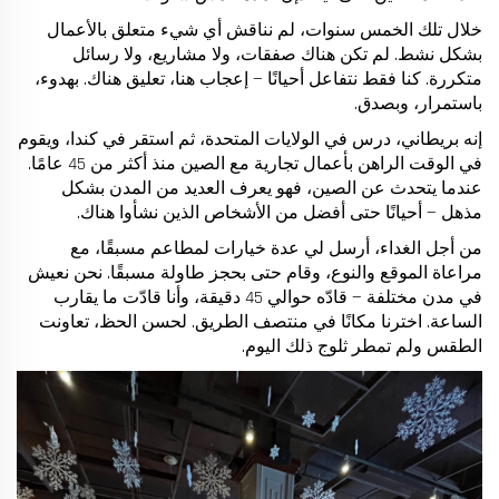
خلال تلك الخمس سنوات، لم نناقش أي شيء متعلق بالأعمال
بشكل نشط. لم تكن هناك صفقات، ولا مشاريع، ولا رسائل
متكررة. كنا فقط نتفاعل أحيانًا — إعجاب هنا، تعليق هناك. بهدوء،
باستمرار، وبصدق.
إنه بريطاني، درس في الولايات المتحدة، ثم استقر في كندا، ويقوم
في الوقت الراهن بأعمال تجارية مع الصين منذ أكثر من 45 عامًا.
عندما يتحدث عن الصين، فهو يعرف العديد من المدن بشكل
مذهل — أحيانًا حتى أفضل من الأشخاص الذين نشأوا هناك.
من أجل الغداء، أرسل لي عدة خيارات لمطاعم مسبقًا، مع
مراعاة الموقع والنوع، وقام حتى بحجز طاولة مسبقًا. نحن نعيش
في مدن مختلفة — قادّه حوالي 45 دقيقة، وأنا قادّت ما يقارب
الساعة. اخترنا مكانًا في منتصف الطريق. لحسن الحظ، تعاونت
الطقس ولم تمطر ثلوج ذلك اليوم.