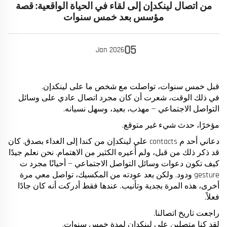
من اتصال لينكدإن إلى لقاء في الحياة الواقعية: قصة
مؤسس بعد خمس سنوات
05
Jan
2026
قبل خمس سنوات، تواصلت مع شخص ما على لينكدإن.
في ذلك الوقت، شعرت أن كان مجرد اتصال عادي على وسائل
التواصل الاجتماعي — مهذب، بعيد، وسهل نسيانه.
مؤخرًا، حدث شيء غير متوقع.
دعاني أحد م contacts على لينكدإن من كندا إلى الغداء بصدق. كان
قد ذكر ذلك من قبل، ولم أُعيره الكثير من الاهتمام. نحن نعلم جيدًا
كيف تكون دعوات وسائل التواصل الاجتماعي — أحيانًا مجرد ت
gesture ودود. ولكن بعد عودته من المكسيك، تواصل معي مرة
أخرى، هذه المرة بجدية وتأنيب. عندها فقط أدركت أنه كان جادًا
فعلاً.
راجعت تاريخ اتصالنا.
لقد كنا متصلين على لينكدإن لمدة خمس سنوات.